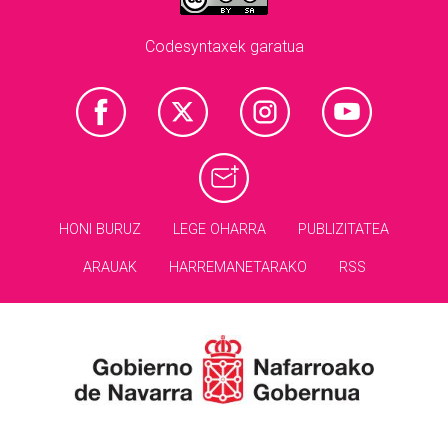
Codesyntaxek garatua
HONI BURUZ
LEGE OHARRA
PUBLIZITATEA
ARAUAK
HARREMANETARAKO
RSS