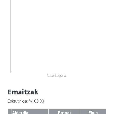
Boto kopurua
Emaitzak
Eskrutinioa: %100,00
Alderdia
Botoak
Ehun.