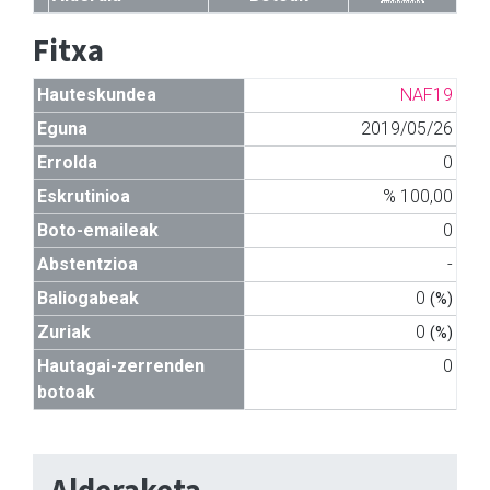
Fitxa
Hauteskundea
NAF19
Eguna
2019/05/26
Errolda
0
Eskrutinioa
% 100,00
Boto-emaileak
0
Abstentzioa
-
Baliogabeak
0
(%)
Zuriak
0
(%)
Hautagai-zerrenden
0
botoak
Alderaketa