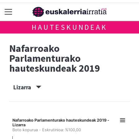
HAUTESKUNDEAK
Nafarroako
Parlamenturako
hauteskundeak 2019
Lizarra
Nafarroako Parlamenturako hauteskundeak 2019 -
Lizarra
Boto kopurua - Eskrutinioa: %100,00