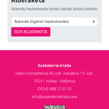
Alderatu hauteskunde honen datuak beste batetkin
EGIN ALDERAKETA
Euskalerria Irratia
Iratxe monasterioa 45, ezk. eskailera, 13. ezk.
31011 Iruñea - Nafarroa
(0034) 948 17 01 51
info@euskalerriairratia.eus