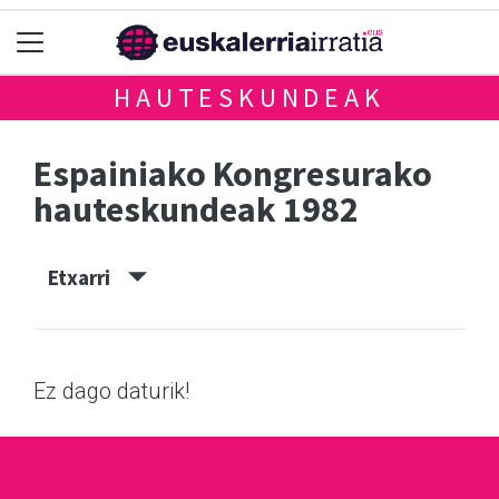
HAUTESKUNDEAK
Espainiako Kongresurako
hauteskundeak 1982
Etxarri
Ez dago daturik!