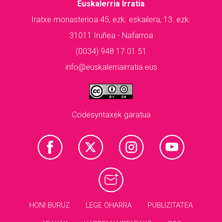
Euskalerria Irratia
Iratxe monasterioa 45, ezk. eskailera, 13. ezk.
31011 Iruñea - Nafarroa
(0034) 948 17 01 51
info@euskalerriairratia.eus
Codesyntaxek garatua
HONI BURUZ
LEGE OHARRA
PUBLIZITATEA