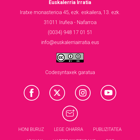
Euskalerria Irratia
Iratxe monasterioa 45, ezk. eskailera, 13. ezk.
31011 Iruñea - Nafarroa
(0034) 948 17 01 51
info@euskalerriairratia.eus
Codesyntaxek garatua
HONI BURUZ
LEGE OHARRA
PUBLIZITATEA