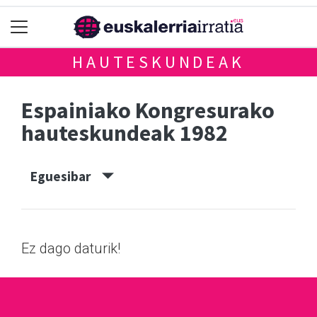
HAUTESKUNDEAK
Espainiako Kongresurako
hauteskundeak 1982
Eguesibar
Ez dago daturik!