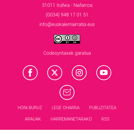
31011 Iruñea - Nafarroa
(0034) 948 17 01 51
info@euskalerriairratia.eus
Codesyntaxek garatua
HONI BURUZ
LEGE OHARRA
PUBLIZITATEA
ARAUAK
HARREMANETARAKO
RSS