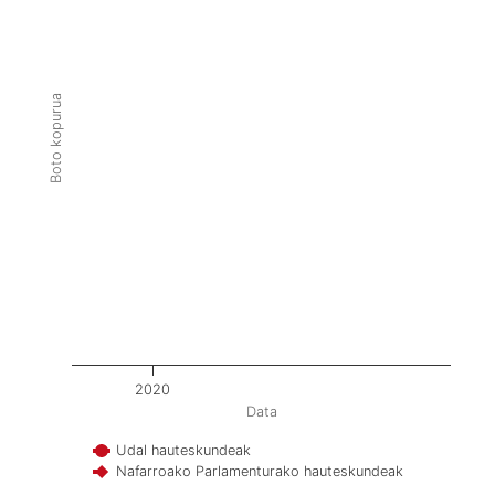
Boto kopurua
2020
Data
Udal hauteskundeak
Nafarroako Parlamenturako hauteskundeak