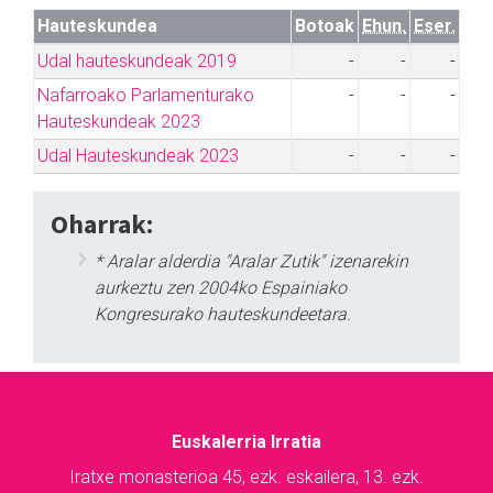
Hauteskundea
Botoak
Ehun.
Eser.
Udal hauteskundeak 2019
-
-
-
Nafarroako Parlamenturako
-
-
-
Hauteskundeak 2023
Udal Hauteskundeak 2023
-
-
-
Oharrak:
* Aralar alderdia "Aralar Zutik" izenarekin
aurkeztu zen 2004ko Espainiako
Kongresurako hauteskundeetara.
Euskalerria Irratia
Iratxe monasterioa 45, ezk. eskailera, 13. ezk.