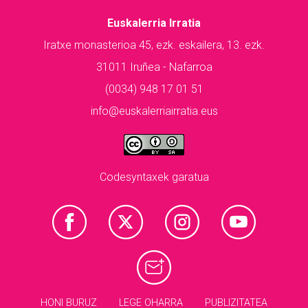
Euskalerria Irratia
Iratxe monasterioa 45, ezk. eskailera, 13. ezk.
31011 Iruñea - Nafarroa
(0034) 948 17 01 51
info@euskalerriairratia.eus
Codesyntaxek garatua
HONI BURUZ
LEGE OHARRA
PUBLIZITATEA