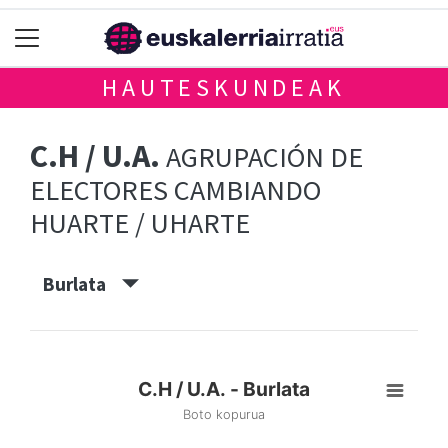
HAUTESKUNDEAK
C.H / U.A.
AGRUPACIÓN DE
ELECTORES CAMBIANDO
HUARTE / UHARTE
Burlata
C.H / U.A. - Burlata
Boto kopurua