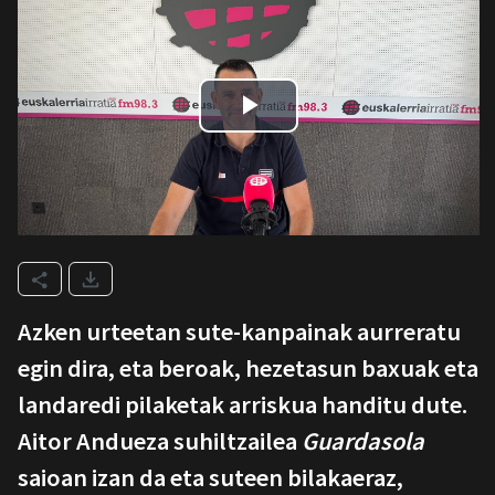
Azken urteetan sute-kanpainak aurreratu
egin dira, eta beroak, hezetasun baxuak eta
landaredi pilaketak arriskua handitu dute.
Aitor Andueza suhiltzailea
Guardasola
saioan izan da eta suteen bilakaeraz,