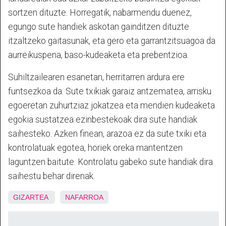
sortzen dituzte. Horregatik, nabarmendu duenez,
egungo sute handiek askotan gainditzen dituzte
itzaltzeko gaitasunak, eta gero eta garrantzitsuagoa da
aurreikuspena, baso-kudeaketa eta prebentzioa.
Suhiltzailearen esanetan, herritarren ardura ere
funtsezkoa da. Sute txikiak garaiz antzematea, arrisku
egoeretan zuhurtziaz jokatzea eta mendien kudeaketa
egokia sustatzea ezinbestekoak dira sute handiak
saihesteko. Azken finean, arazoa ez da sute txiki eta
kontrolatuak egotea, horiek oreka mantentzen
laguntzen baitute. Kontrolatu gabeko sute handiak dira
saihestu behar direnak.
GIZARTEA
NAFARROA