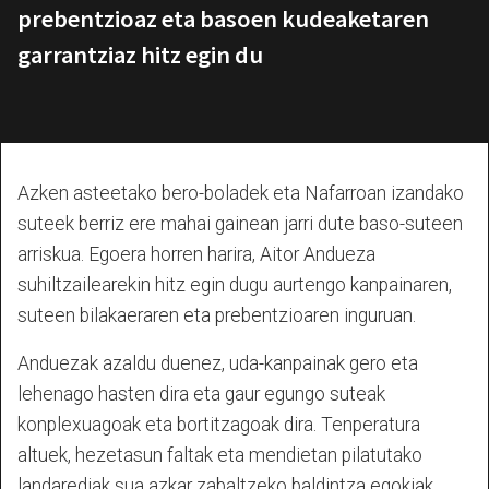
prebentzioaz eta basoen kudeaketaren
garrantziaz hitz egin du
Azken asteetako bero-boladek eta Nafarroan izandako
suteek berriz ere mahai gainean jarri dute baso-suteen
arriskua. Egoera horren harira, Aitor Andueza
suhiltzailearekin hitz egin dugu aurtengo kanpainaren,
suteen bilakaeraren eta prebentzioaren inguruan.
Anduezak azaldu duenez, uda-kanpainak gero eta
lehenago hasten dira eta gaur egungo suteak
konplexuagoak eta bortitzagoak dira. Tenperatura
altuek, hezetasun faltak eta mendietan pilatutako
landarediak sua azkar zabaltzeko baldintza egokiak