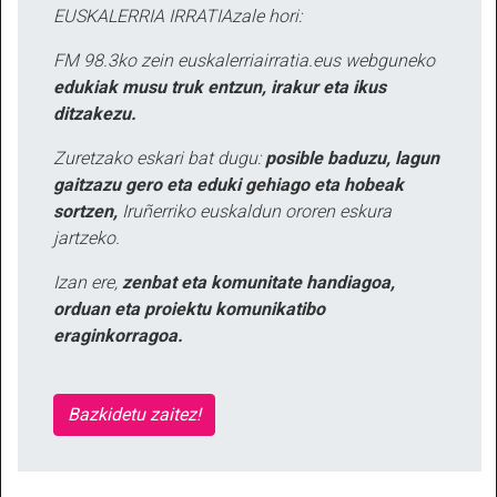
EUSKALERRIA IRRATIAzale hori:
FM 98.3ko zein euskalerriairratia.eus webguneko
edukiak musu truk entzun, irakur eta ikus
ditzakezu.
Zuretzako eskari bat dugu:
posible baduzu, lagun
gaitzazu gero eta eduki gehiago eta hobeak
sortzen,
Iruñerriko euskaldun ororen eskura
jartzeko.
Izan ere,
zenbat eta komunitate handiagoa,
orduan eta proiektu komunikatibo
eraginkorragoa.
Bazkidetu zaitez!