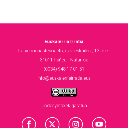
Euskalerria Irratia
Iratxe monasterioa 45, ezk. eskailera, 13. ezk.
31011 Iruñea - Nafarroa
(0034) 948 17 01 51
info@euskalerriairratia.eus
Codesyntaxek garatua