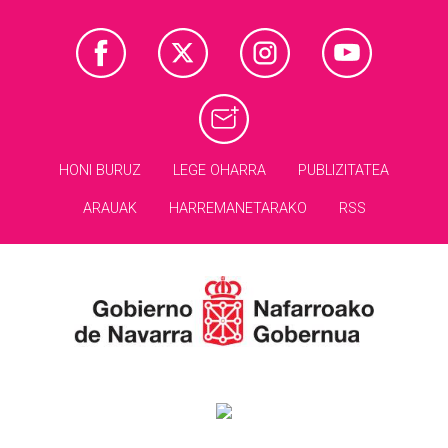
HONI BURUZ
LEGE OHARRA
PUBLIZITATEA
ARAUAK
HARREMANETARAKO
RSS