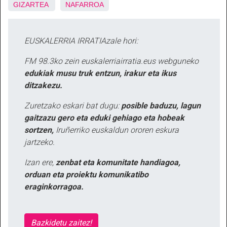
GIZARTEA
NAFARROA
EUSKALERRIA IRRATIAzale hori:
FM 98.3ko zein euskalerriairratia.eus webguneko
edukiak musu truk entzun, irakur eta ikus
ditzakezu.
Zuretzako eskari bat dugu:
posible baduzu, lagun
gaitzazu gero eta eduki gehiago eta hobeak
sortzen,
Iruñerriko euskaldun ororen eskura
jartzeko.
Izan ere,
zenbat eta komunitate handiagoa,
orduan eta proiektu komunikatibo
eraginkorragoa.
Bazkidetu zaitez!