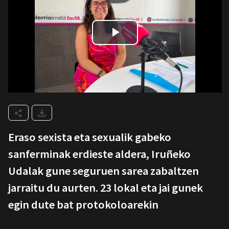
Eraso sexista eta sexualik gabeko
sanferminak erdieste aldera, Iruñeko
Udalak gune seguruen sarea zabaltzen
jarraitu du aurten. 23 lokal eta jai gunek
egin dute bat protokoloarekin