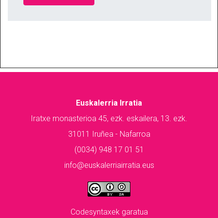
Euskalerria Irratia
Iratxe monasterioa 45, ezk. eskailera, 13. ezk.
31011 Iruñea - Nafarroa
(0034) 948 17 01 51
info@euskalerriairratia.eus
Codesyntaxek garatua