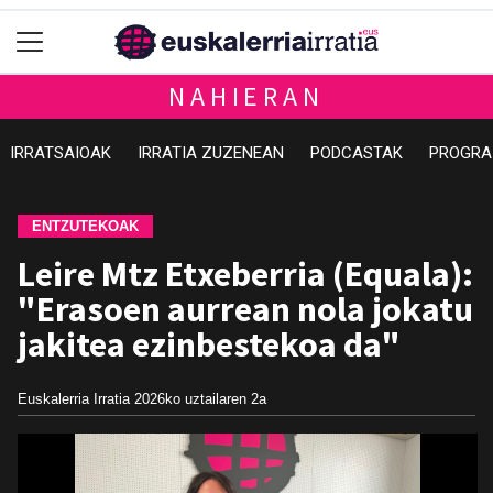
NAHIERAN
IRRATSAIOAK
IRRATIA ZUZENEAN
PODCASTAK
PROGRA
ENTZUTEKOAK
Leire Mtz Etxeberria (Equala):
"Erasoen aurrean nola jokatu
jakitea ezinbestekoa da"
Euskalerria Irratia
2026ko uztailaren 2a