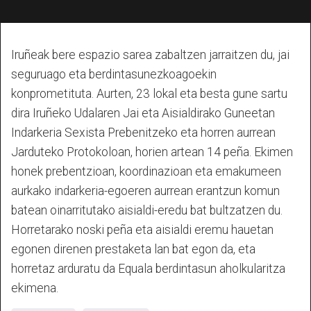
Iruñeak bere espazio sarea zabaltzen jarraitzen du, jai
seguruago eta berdintasunezkoagoekin
konprometituta. Aurten, 23 lokal eta besta gune sartu
dira Iruñeko Udalaren Jai eta Aisialdirako Guneetan
Indarkeria Sexista Prebenitzeko eta horren aurrean
Jarduteko Protokoloan, horien artean 14 peña. Ekimen
honek prebentzioan, koordinazioan eta emakumeen
aurkako indarkeria-egoeren aurrean erantzun komun
batean oinarritutako aisialdi-eredu bat bultzatzen du.
Horretarako noski peña eta aisialdi eremu hauetan
egonen direnen prestaketa lan bat egon da, eta
horretaz arduratu da Equala berdintasun aholkularitza
ekimena.