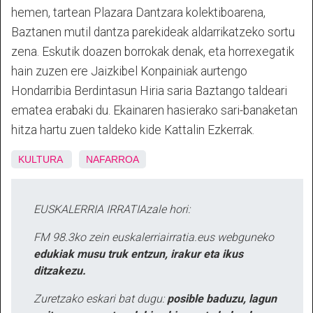
hemen, tartean Plazara Dantzara kolektiboarena,
Baztanen mutil dantza parekideak aldarrikatzeko sortu
zena. Eskutik doazen borrokak denak, eta horrexegatik
hain zuzen ere Jaizkibel Konpainiak aurtengo
Hondarribia Berdintasun Hiria saria Baztango taldeari
ematea erabaki du. Ekainaren hasierako sari-banaketan
hitza hartu zuen taldeko kide Kattalin Ezkerrak.
KULTURA
NAFARROA
EUSKALERRIA IRRATIAzale hori:
FM 98.3ko zein euskalerriairratia.eus webguneko
edukiak musu truk entzun, irakur eta ikus
ditzakezu.
Zuretzako eskari bat dugu:
posible baduzu, lagun