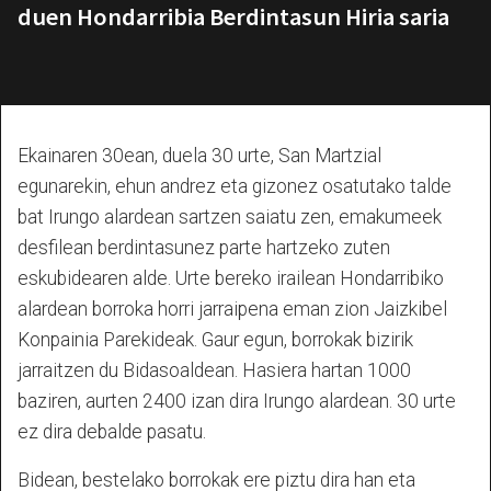
duen Hondarribia Berdintasun Hiria saria
Ekainaren 30ean, duela 30 urte, San Martzial
egunarekin, ehun andrez eta gizonez osatutako talde
bat Irungo alardean sartzen saiatu zen, emakumeek
desfilean berdintasunez parte hartzeko zuten
eskubidearen alde. Urte bereko irailean Hondarribiko
alardean borroka horri jarraipena eman zion Jaizkibel
Konpainia Parekideak. Gaur egun, borrokak bizirik
jarraitzen du Bidasoaldean. Hasiera hartan 1000
baziren, aurten 2400 izan dira Irungo alardean. 30 urte
ez dira debalde pasatu.
Bidean, bestelako borrokak ere piztu dira han eta