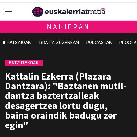
NAHIERAN
IRRATSAIOAK
IRRATIA ZUZENEAN
PODCASTAK
PROGRA
ENTZUTEKOAK
Kattalin Ezkerra (Plazara
Dantzara): "Baztanen mutil-
dantza baztertzaileak
desagertzea lortu dugu,
baina oraindik badugu zer
egin"