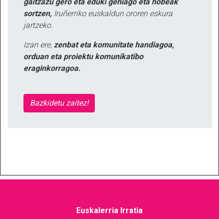
gaitzazu gero eta eduki gehiago eta hobeak
sortzen,
Iruñerriko euskaldun ororen eskura
jartzeko.
Izan ere,
zenbat eta komunitate handiagoa,
orduan eta proiektu komunikatibo
eraginkorragoa.
Bazkidetu zaitez!
Euskalerria Irratia