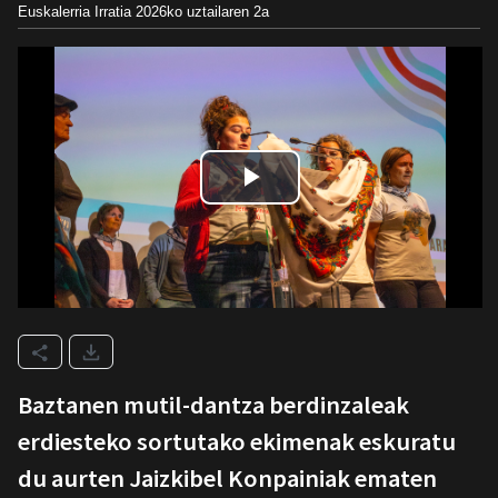
Euskalerria Irratia
2026ko uztailaren 2a
Baztanen mutil-dantza berdinzaleak
erdiesteko sortutako ekimenak eskuratu
du aurten Jaizkibel Konpainiak ematen