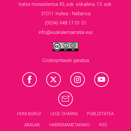
Iratxe monasterioa 45, ezk. eskailera, 13. ezk.
31011 Iruñea - Nafarroa
(0034) 948 17 01 51
info@euskalerriairratia.eus
Codesyntaxek garatua
HONI BURUZ
LEGE OHARRA
PUBLIZITATEA
ARAUAK
HARREMANETARAKO
RSS