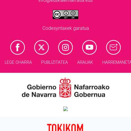
info@euskalerriairratia.eus
Codesyntaxek garatua
LEGE OHARRA
PUBLIZITATEA
ARAUAK
HARREMANET