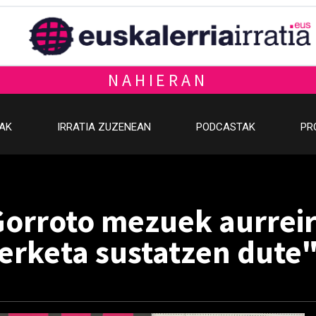
NAHIERAN
OAK
IRRATIA ZUZENEAN
PODCASTAK
PR
Gorroto mezuek aurreir
terketa sustatzen dute