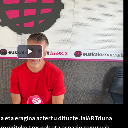
a eta eragina aztertu dituzte JaiARTduna
rre egiteko tresnak eta espazio seguruak