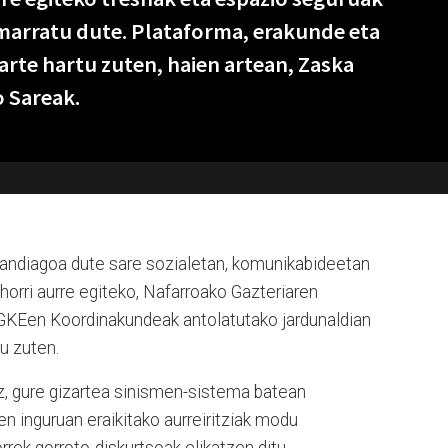
imarratu dute. Plataforma, erakunde eta
arte hartu zuten, haien artean, Zaska
 Sareak.
handiagoa dute sare sozialetan, komunikabideetan
 horri aurre egiteko, Nafarroako Gazteriaren
 GKEen Koordinakundeak antolatutako jardunaldian
u zuten.
, gure gizartea sinismen-sistema batean
en inguruan eraikitako aurreiritziak modu
rrek gorroto-diskurtsoak elikatzen ditu.