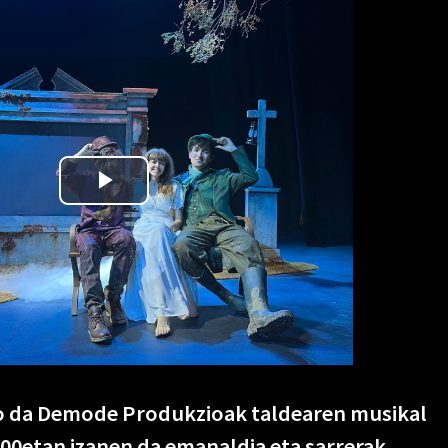
ko da Demode Produkzioak taldearen musikal
:00etan izanen da emanaldia eta sarrerak