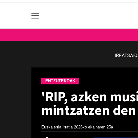
IRRATSAI
ENTZUTEKOAK
'RIP, azken mus
mintzatzen den
Euskalerria Irratia
2026ko ekainaren 25a