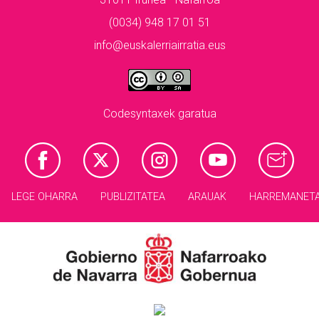
(0034) 948 17 01 51
info@euskalerriairratia.eus
Codesyntaxek garatua
LEGE OHARRA
PUBLIZITATEA
ARAUAK
HARREMANET