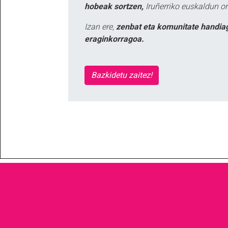
hobeak sortzen,
Iruñerriko euskaldun or
Izan ere,
zenbat eta komunitate handia
eraginkorragoa.
Bazkidetu zaitez!