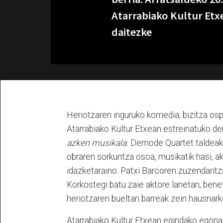
Atarrabiako Kultur Etx
daitezke
Heriotzaren inguruko komedia, bizitza osp
Atarrabiako Kultur Etxean estreinatuko d
azken musikala.
Demode Quartet taldeak 
obraren sorkuntza osoa, musikatik hasi, ak
idazketaraino. Patxi Barcoren zuzendaritza
Korkostegi batu zaie aktore lanetan, benet
heriotzaren bueltan barreak zein hausnark
Atarrabiako Kultur Etxean egindako egonald