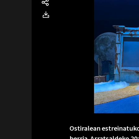
Ostiralean estreinatu
berria. Arratsaldeko 20