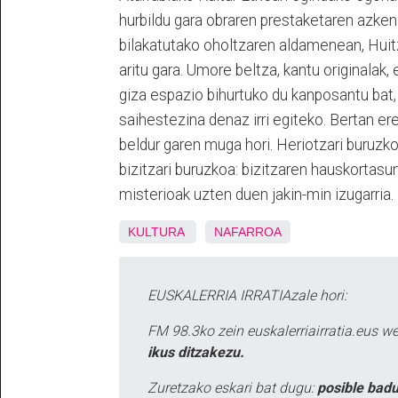
hurbildu gara obraren prestaketaren azken 
bilakatutako oholtzaren aldamenean, Huit
aritu gara. Umore beltza, kantu originalak
giza espazio bihurtuko du kanposantu bat
saihestezina denaz irri egiteko. Bertan er
beldur garen muga hori. Heriotzari buruzko
bizitzari buruzkoa: bizitzaren hauskortas
misterioak uzten duen jakin-min izugarria.
KULTURA
NAFARROA
EUSKALERRIA IRRATIAzale hori:
FM 98.3ko zein euskalerriairratia.eus 
ikus ditzakezu.
Zuretzako eskari bat dugu:
posible badu