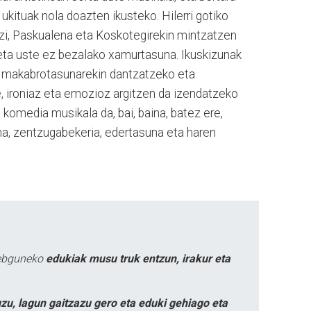
ukituak nola doazten ikusteko. Hilerri gotiko
zi, Paskualena eta Koskotegirekin mintzatzen
, eta uste ez bezalako xamurtasuna. Ikuskizunak
, makabrotasunarekin dantzatzeko eta
e, ironiaz eta emozioz argitzen da izendatzeko
 komedia musikala da, bai, baina, batez ere,
una, zentzugabekeria, edertasuna eta haren
webguneko
edukiak musu truk entzun, irakur eta
zu, lagun gaitzazu gero eta eduki gehiago eta