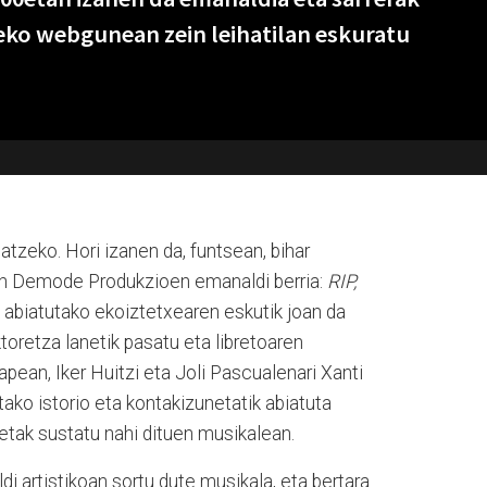
eko webgunean zein leihatilan eskuratu
atzeko. Hori izanen da, funtsean, bihar
en Demode Produkzioen emanaldi berria:
RIP,
abiatutako ekoiztetxearen eskutik joan da
toretza lanetik pasatu eta libretoaren
pean, Iker Huitzi eta Joli Pascualenari Xanti
ako istorio eta kontakizunetatik abiatuta
etak sustatu nahi dituen musikalean.
i artistikoan sortu dute musikala, eta bertara