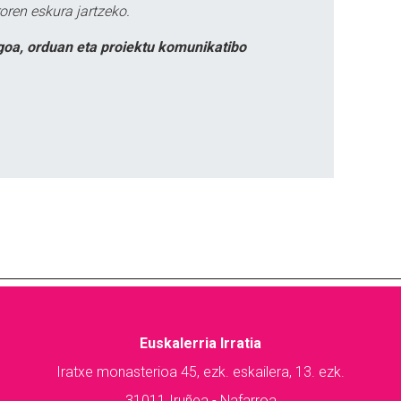
oren eskura jartzeko.
goa, orduan eta proiektu komunikatibo
Euskalerria Irratia
Iratxe monasterioa 45, ezk. eskailera, 13. ezk.
31011 Iruñea - Nafarroa