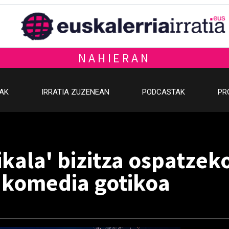
NAHIERAN
OAK
IRRATIA ZUZENEAN
PODCASTAK
PR
ikala' bizitza ospatzek
 komedia gotikoa