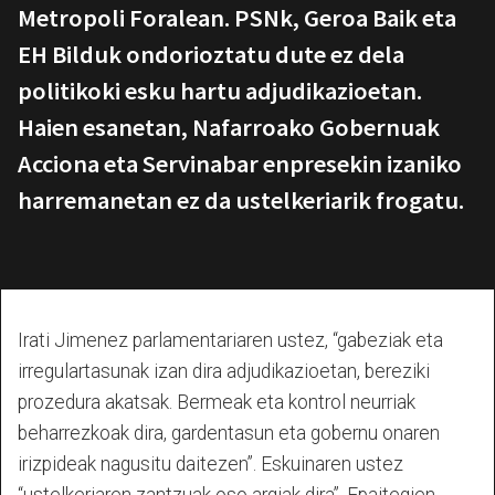
Metropoli Foralean. PSNk, Geroa Baik eta
EH Bilduk ondorioztatu dute ez dela
politikoki esku hartu adjudikazioetan.
Haien esanetan, Nafarroako Gobernuak
Acciona eta Servinabar enpresekin izaniko
harremanetan ez da ustelkeriarik frogatu.
Irati Jimenez parlamentariaren ustez, “gabeziak eta
irregulartasunak izan dira adjudikazioetan, bereziki
prozedura akatsak. Bermeak eta kontrol neurriak
beharrezkoak dira, gardentasun eta gobernu onaren
irizpideak nagusitu daitezen”. Eskuinaren ustez