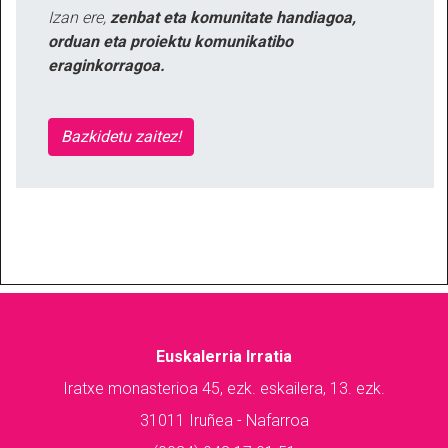
Izan ere,
zenbat eta komunitate handiagoa,
orduan eta proiektu komunikatibo
eraginkorragoa.
Bazkidetu zaitez!
Euskalerria Irratia
Iratxe monasterioa 45, ezk. eskailera, 13. ezk.
31011 Iruñea - Nafarroa