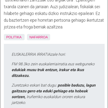
“ustelkeriaren zantzuak oso argiak dira”. Epaitegien
txanda izanen da jarraian. Auzi judizialean, fiskalak sei
hilabete gehiago eskatu dizkio instrukzio epaileari. Ez
du baztertzen epe horretan pertsona gehiago ikertutzat
jotzea eta froga berriak azaltzea.
POLITIKA
NAFARROA
EUSKALERRIA IRRATIAzale hori:
FM 98.3ko zein euskalerriairratia.eus webguneko
edukiak musu truk entzun, irakur eta ikus
ditzakezu.
Zuretzako eskari bat dugu:
posible baduzu, lagun
gaitzazu gero eta eduki gehiago eta hobeak
sortzen,
Iruñerriko euskaldun ororen eskura
jartzeko.