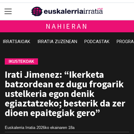
NAHIERAN
IRRATSAIOAK
IRRATIA ZUZENEAN
PODCASTAK
PROGRA
IKUSTEKOAK
Irati Jimenez: “Ikerketa
batzordean ez dugu frogarik
ustelkeria egon denik
egiaztatzeko; besterik da zer
dioen epaitegiak gero”
Euskalerria Irratia
2026ko ekainaren 18a