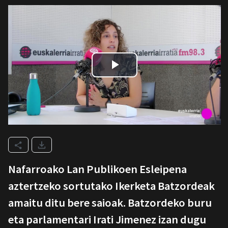
Nafarroako Lan Publikoen Esleipena
aztertzeko sortutako Ikerketa Batzordeak
amaitu ditu bere saioak. Batzordeko buru
eta parlamentari Irati Jimenez izan dugu