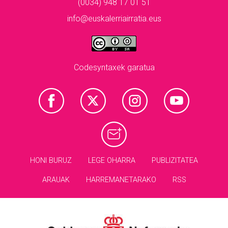
(0034) 948 17 01 51
info@euskalerriairratia.eus
Codesyntaxek garatua
HONI BURUZ
LEGE OHARRA
PUBLIZITATEA
ARAUAK
HARREMANETARAKO
RSS