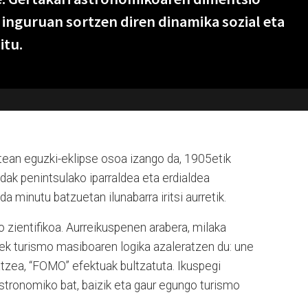
n inguruan sortzen diren dinamika sozial eta
itu.
ean eguzki-eklipse osoa izango da, 1905etik
k penintsulako iparraldea eta erdialdea
a minutu batzuetan ilunabarra iritsi aurretik.
 zientifikoa. Aurreikuspenen arabera, milaka
orrek turismo masiboaren logika azaleratzen du: une
atzea, “FOMO” efektuak bultzatuta. Ikuspegi
 astronomiko bat, baizik eta gaur egungo turismo