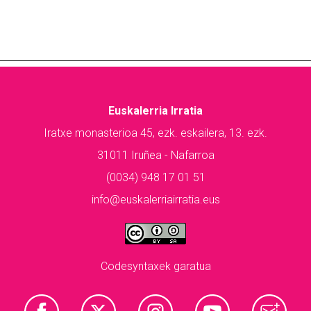
Euskalerria Irratia
Iratxe monasterioa 45, ezk. eskailera, 13. ezk.
31011 Iruñea - Nafarroa
(0034) 948 17 01 51
info@euskalerriairratia.eus
Codesyntaxek garatua