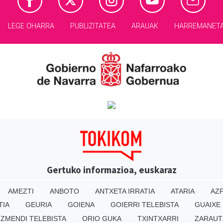
LEGE OHARRA
PUBLIZITATEA
ARAUAK
HARREMANET
Gertuko informazioa, euskaraz
AMEZTI
ANBOTO
ANTXETA IRRATIA
ATARIA
AZP
TIA
GEURIA
GOIENA
GOIERRI TELEBISTA
GUAIXE
IZMENDI TELEBISTA
ORIO GUKA
TXINTXARRI
ZARAUT