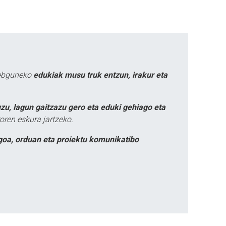
webguneko
edukiak musu truk entzun, irakur eta
zu, lagun gaitzazu gero eta eduki gehiago eta
oren eskura jartzeko.
goa, orduan eta proiektu komunikatibo