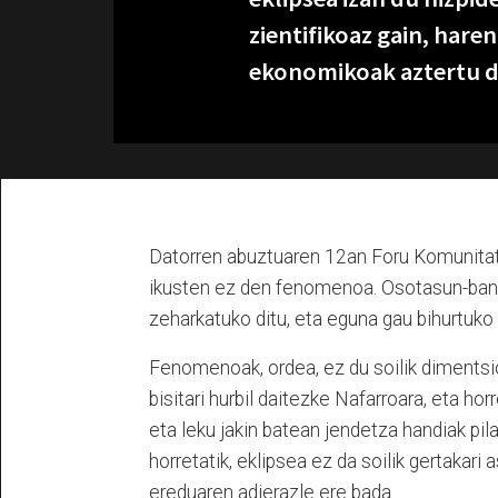
zientifikoaz gain, hare
ekonomikoak aztertu d
Datorren abuztuaren 12an Foru Komunitat
ikusten ez den fenomenoa. Osotasun-banda
zeharkatuko ditu, eta eguna gau bihurtuko d
Fenomenoak, ordea, ez du soilik dimentsio
bisitari hurbil daitezke Nafarroara, eta h
eta leku jakin batean jendetza handiak pil
horretatik, eklipsea ez da soilik gertakari
ereduaren adierazle ere bada.