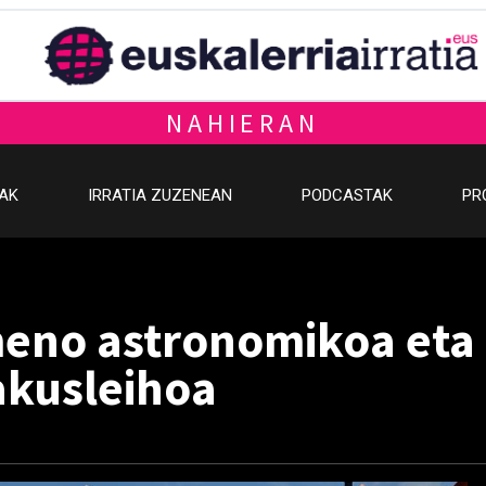
NAHIERAN
OAK
IRRATIA ZUZENEAN
PODCASTAK
PR
meno astronomikoa eta
akusleihoa