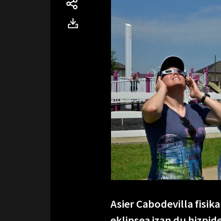
Asier Cabodevilla fisi
eklipsea izan du hizpi