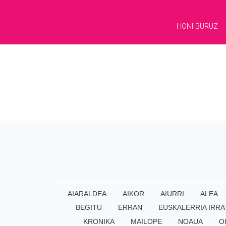
HONI BURUZ
AIARALDEA
AIKOR
AIURRI
ALEA
BEGITU
ERRAN
EUSKALERRIA IRRA
KRONIKA
MAILOPE
NOAUA
O