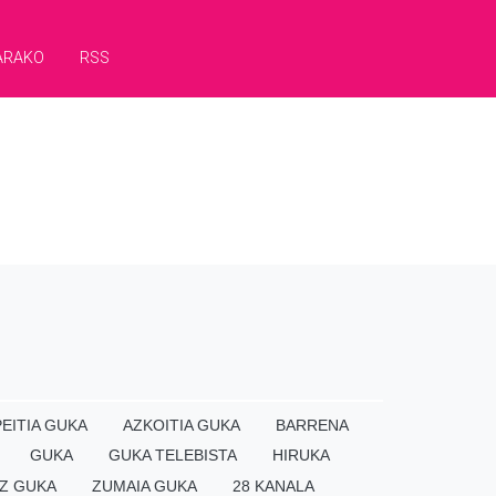
ARAKO
RSS
EITIA GUKA
AZKOITIA GUKA
BARRENA
GUKA
GUKA TELEBISTA
HIRUKA
Z GUKA
ZUMAIA GUKA
28 KANALA