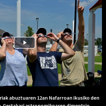
kariak abuztuaren 12an Nafarroan ikusiko den
de. Gertakari astronomikoaren dimentsio