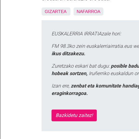
GIZARTEA
NAFARROA
EUSKALERRIA IRRATIAzale hori:
FM 98.3ko zein euskalerriairratia.eus 
ikus ditzakezu.
Zuretzako eskari bat dugu:
posible badu
hobeak sortzen,
Iruñerriko euskaldun or
Izan ere,
zenbat eta komunitate handia
eraginkorragoa.
Bazkidetu zaitez!