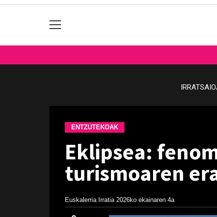
IRRATSAI
ENTZUTEKOAK
Eklipsea: feno
turismoaren er
Euskalerria Irratia
2026ko ekainaren 4a