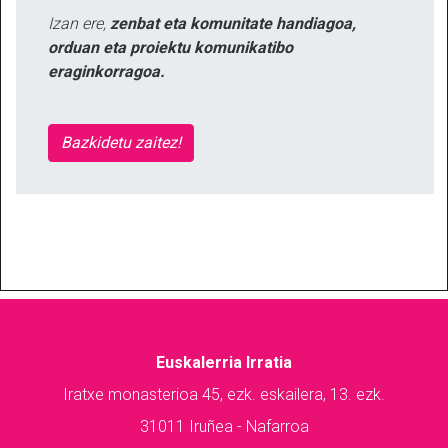
Izan ere,
zenbat eta komunitate handiagoa,
orduan eta proiektu komunikatibo
eraginkorragoa.
Bazkidetu zaitez!
Euskalerria Irratia
Iratxe monasterioa 45, ezk. eskailera, 13. ezk.
31011 Iruñea - Nafarroa