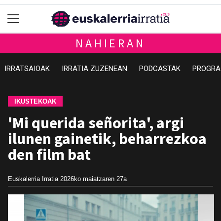
NAHIERAN
IRRATSAIOAK
IRRATIA ZUZENEAN
PODCASTAK
PROGRA
IKUSTEKOAK
'Mi querida señorita', argi
ilunen gainetik, beharrezkoa
den film bat
Euskalerria Irratia
2026ko maiatzaren 27a