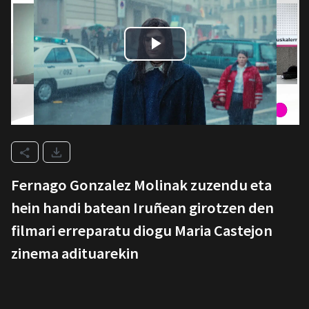
Fernago Gonzalez Molinak zuzendu eta
hein handi batean Iruñean girotzen den
filmari erreparatu diogu Maria Castejon
zinema adituarekin