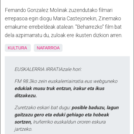
Fernando Gonzalez Molinak zuzendutako filmari
errepasoa egin diogu Maria Castejonekin, Zinemako
emakume errebeldeak atalean. "Beharrezko" film bat
dela azpimarratu du, zuloak ere ikusten dizkion arren.
KULTURA
NAFARROA
EUSKALERRIA IRRATIAzale hori:
FM 98.3ko zein euskalerriairratia.eus webguneko
edukiak musu truk entzun, irakur eta ikus
ditzakezu.
Zuretzako eskari bat dugu:
posible baduzu, lagun
gaitzazu gero eta eduki gehiago eta hobeak
sortzen,
Iruñerriko euskaldun ororen eskura
jartzeko.