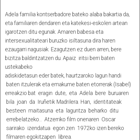
Adela familia kontserbadore bateko alaba bakartia da,
eta familiaren dendaren eta katekesi-eskolen artean
igarotzen ditu egunak. Amaren babesa eta
intersexualitateari buruzko isiltasuna dira haren
ezaugarri nagusiak. Ezagutzen ez duen arren, bere
bizitza baldintzatzen du.
Apaiz
iritsi
berri
baten
ustekabeko
adiskidetasun
eder
batek,
haurtzaroko
lagun
handi
baten
itzulerak
eta
emakume
baten
etorrerak
(Isabel)
erreakzio
bat
eragin
dute,
eta
Adela
bere
buruaren
bila
joan
da
Iruñetik
Madrilera.
Han,
identitateak
besteen
maitasuna
eta
laguntza
beharko
ditu
errebelatzeko...
Atzerriko
film
onenaren O
scar
sarirako
izendatua
egon
zen
1972ko
izen
bereko
filmaren
egokitzapen
librea.