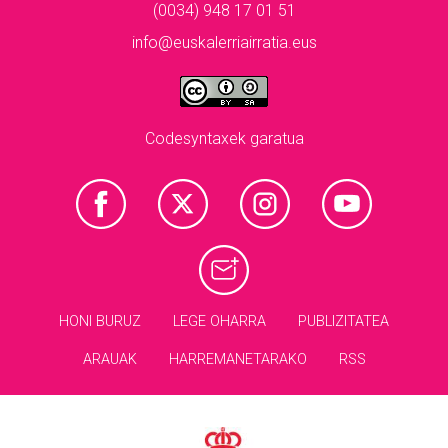
(0034) 948 17 01 51
info@euskalerriairratia.eus
Codesyntaxek garatua
HONI BURUZ
LEGE OHARRA
PUBLIZITATEA
ARAUAK
HARREMANETARAKO
RSS