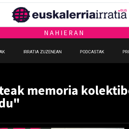
NAHIERAN
OAK
IRRATIA ZUZENEAN
PODCASTAK
PR
teak memoria kolektib
 du"