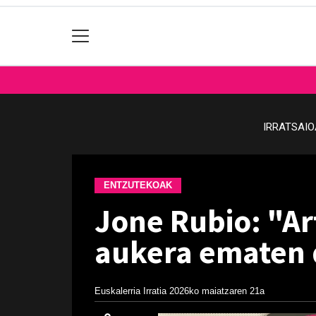
IRRATSAI
ENTZUTEKOAK
Jone Rubio: "Ar
aukera ematen
Euskalerria Irratia
2026ko maiatzaren 21a