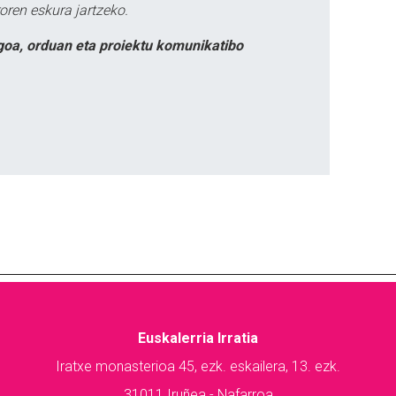
oren eskura jartzeko.
goa, orduan eta proiektu komunikatibo
Euskalerria Irratia
Iratxe monasterioa 45, ezk. eskailera, 13. ezk.
31011 Iruñea - Nafarroa