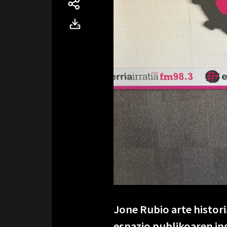
Jone Rubio arte histori
espazio publikoaren in