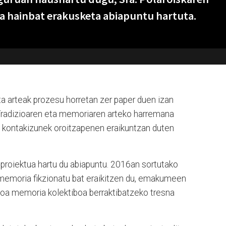
a hainbat erakusketa abiapuntu hartuta.
a arteak prozesu horretan zer paper duen izan
 Tradizioaren eta memoriaren arteko harremana
ta kontakizunek oroitzapenen eraikuntzan duten
 proiektua hartu du abiapuntu. 2016an sortutako
memoria fikzionatu bat eraikitzen du, emakumeen
koa memoria kolektiboa berraktibatzeko tresna