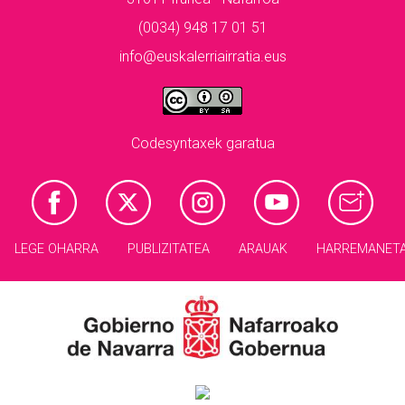
(0034) 948 17 01 51
info@euskalerriairratia.eus
Codesyntaxek garatua
LEGE OHARRA
PUBLIZITATEA
ARAUAK
HARREMANET