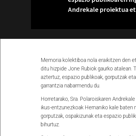
Andrekale proiektua et
Memoria kolektiboa nola eraikitzen den et
ditu hizpide Jone Rubiok gaurko atalean.
aztertuz, espazio publikoak, gorputzak e
garrantzia nabarmendu du.
Horretarako, Sra. Polaroiskaren Andrekale
ikus-entzunezkoak Hernaniko kale baten 
gorputzak, ospakizunak eta espazio publi
bihurtuz.