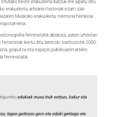
lotutako beste erakusketa batzuk ere aipatu ditu.
ko erakusketa, artearen historiak ezarri izan
rraizaren Muskoko erakusketa, memoria herrikoia
n proposamena.
historiografia feministatik abiatuta, azken urteetan
eministak ikertu ditu, bereziki trantsiziotik 2000.
oria, gorputza eta espazio publikoaren arteko
a feministatik.
webguneko
edukiak musu truk entzun, irakur eta
zu, lagun gaitzazu gero eta eduki gehiago eta