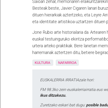
Saioan zehar, memoriaren eraikuntzarekin 
Besteak beste, Javier Cigaren lanari buruz
dituen hierarkiak aztertzeko, eta Leyre A
eta identitate artistikoa uztartzen ditue
Jone Rubio arte historialaria da. Artearen 
euskal testuinguruko ekintza performatibo f
urtera arteko praktikak. Bere lanetan mem
harremanak aztertzen ditu, betiere begirad
KULTURA
NAFARROA
EUSKALERRIA IRRATIAzale hori:
FM 98.3ko zein euskalerriairratia.eus 
ikus ditzakezu.
Zuretzako eskari bat dugu:
posible badu