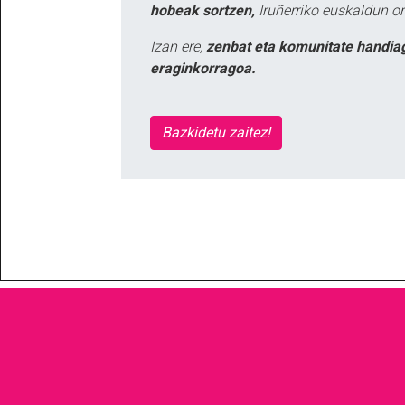
hobeak sortzen,
Iruñerriko euskaldun or
Izan ere,
zenbat eta komunitate handia
eraginkorragoa.
Bazkidetu zaitez!