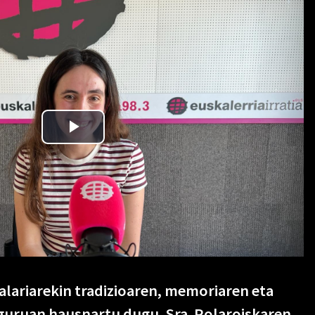
alariarekin tradizioaren, memoriaren eta
guruan hausnartu dugu, Sra. Polaroiskaren