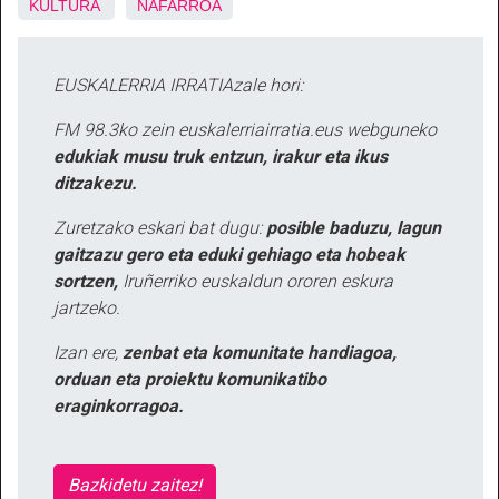
KULTURA
NAFARROA
EUSKALERRIA IRRATIAzale hori:
FM 98.3ko zein euskalerriairratia.eus webguneko
edukiak musu truk entzun, irakur eta ikus
ditzakezu.
Zuretzako eskari bat dugu:
posible baduzu, lagun
gaitzazu gero eta eduki gehiago eta hobeak
sortzen,
Iruñerriko euskaldun ororen eskura
jartzeko.
Izan ere,
zenbat eta komunitate handiagoa,
orduan eta proiektu komunikatibo
eraginkorragoa.
Bazkidetu zaitez!