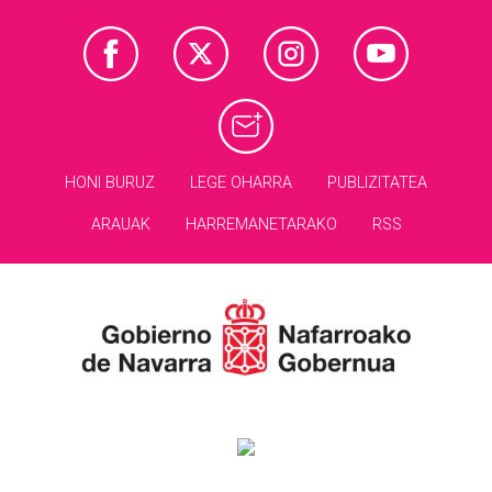
HONI BURUZ
LEGE OHARRA
PUBLIZITATEA
ARAUAK
HARREMANETARAKO
RSS