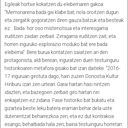
Egileak hortxe kokatzen du eleberriaren gakoa:
"Memoriarena bada gai klabe bat; nola oroitzen dugun
eta zergatik gogoratzen diren gauza batzuk eta besteak
ez... Bada hor oso misteriotsua eta interesgarria
iruditzen zaidan zerbait. Zirragarria iruditzen zait, eta
horren inguruko esplorazio moduko bat ere bada
eleberria". Bere burua kontatzen saiatzen ari den
protagonista, aldi berean, inguratzen duen testuinguru
historikoaren metafora gisako bat izan daiteke. "2016-
17 inguruan girotuta dago, hain zuzen Donostia Kultur
Hiriburu izan zen urtean. Garai hartan hasi nintzen
idazten, eta bazegoen zerbait giro hartan niri
enkajatzen ez zidana. Fase historiko bat bukatu eta
gizartea beste leku batera eraman behar dela uste
dutenentzat beharrezkoa zen, eta ez dut kontrakoa
esango, beharbada hala zen; baina testuinguru horretan