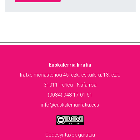
Euskalerria Irratia
Iratxe monasterioa 45, ezk. eskailera, 13. ezk.
31011 Iruñea - Nafarroa
(0034) 948 17 01 51
info@euskalerriairratia.eus
Codesyntaxek garatua