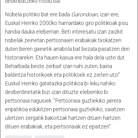
deskribatzeko modu bat".
Nobela politiko bat ere bada
Garondoan
, izan ere,
Euskal Herriko 2000ko hamardako giro politikoak pisu
handia dauka eleberrian. Beti interesatu izan zaizkit
nobelak zeinetan pertsonaien erabakiak txokatzen
duten beren gainetik arrabola bat bezala pasatzen den
historiarekin. Eta hauen kasua ere hala dela uste dut.
Beharbada beste zerbait izan nahi zuten, baina
baldintza historikoek eta politikoek ez zieten utzi".
Euskal Herriko gatatazka politikoa bi leku nahiko
desberdinetatik bizi izan dituzte eleberriko bi
pertsonaia nagusiek. "Pertsonaia guztiekiko jarrera
enpatikoa edukitzen pertsonaia guztiekiko, saiatzen
ulertzen zergatik bakoitzak hartzen dituen hartzen
dituen erabakiak, eta pertsonaiak ez epaitzen".