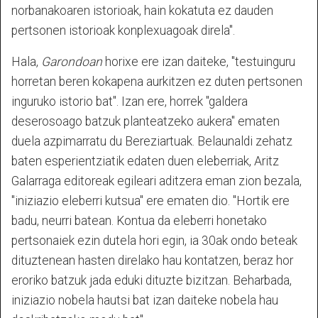
norbanakoaren istorioak, hain kokatuta ez dauden
pertsonen istorioak konplexuagoak direla".
Hala,
Garondoan
horixe ere izan daiteke, "testuinguru
horretan beren kokapena aurkitzen ez duten pertsonen
inguruko istorio bat". Izan ere, horrek "galdera
deserosoago batzuk planteatzeko aukera" ematen
duela azpimarratu du Bereziartuak. Belaunaldi zehatz
baten esperientziatik edaten duen eleberriak, Aritz
Galarraga editoreak egileari aditzera eman zion bezala,
"iniziazio eleberri kutsua" ere ematen dio. "Hortik ere
badu, neurri batean. Kontua da eleberri honetako
pertsonaiek ezin dutela hori egin, ia 30ak ondo beteak
dituztenean hasten direlako hau kontatzen, beraz hor
eroriko batzuk jada eduki dituzte bizitzan. Beharbada,
iniziazio nobela hautsi bat izan daiteke nobela hau