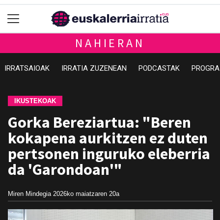
NAHIERAN
IRRATSAIOAK
IRRATIA ZUZENEAN
PODCASTAK
PROGRA
IKUSTEKOAK
Gorka Bereziartua: "Beren
kokapena aurkitzen ez duten
pertsonen inguruko eleberria
da 'Garondoan'"
Miren Mindegia
2026ko maiatzaren 20a