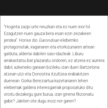
“Hogeita zazpi urte neuzkan eta ez nuen inor hil.
Ezagutzen nuen gauza bera esan ezin zezakeen
jendea”. Horixe dio
Garondoan
eleberriko
protagonistak, iraganaren eta etorkizunaren artean
galduta, alderrai dabilen sasi-idazleak. Liburu
arrakastatsu bat plazaratu ondoren, ez atzera ez aurrera
dabil, azkeneko garaian bizileku izan duen Bartzelona
atzean utzi eta Donostira itzultzea erabakitzen
duenean. Gorka Bereziartua kazetariaren lehen
eleberriak galdera interesgarriak proposatuko ditu:
oroitu dezakegu gure burua, izan ginena fikzionatu
gabe? Jakiten ote dugu inoiz nor garen?