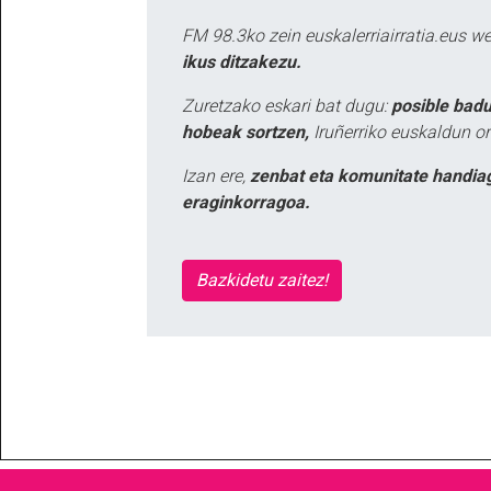
FM 98.3ko zein euskalerriairratia.eus 
ikus ditzakezu.
Zuretzako eskari bat dugu:
posible badu
hobeak sortzen,
Iruñerriko euskaldun or
Izan ere,
zenbat eta komunitate handia
eraginkorragoa.
Bazkidetu zaitez!