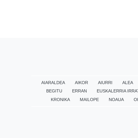
AIARALDEA
AIKOR
AIURRI
ALEA
BEGITU
ERRAN
EUSKALERRIA IRRA
KRONIKA
MAILOPE
NOAUA
O