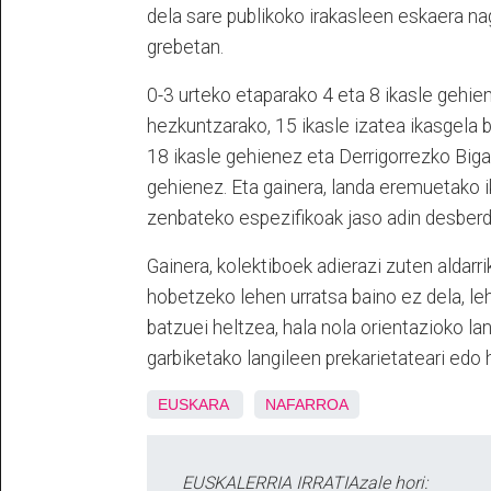
dela sare publikoko irakasleen eskaera n
grebetan.
0-3 urteko etaparako 4 eta 8 ikasle gehien
hezkuntzarako, 15 ikasle izatea ikasgela
18 ikasle gehienez eta Derrigorrezko Big
gehienez. Eta gainera, landa eremuetako i
zenbateko espezifikoak jaso adin desberd
Gainera, kolektiboek adierazi zuten aldar
hobetzeko lehen urratsa baino ez dela, l
batzuei heltzea, hala nola orientazioko lang
garbiketako langileen prekarietateari edo 
EUSKARA
NAFARROA
EUSKALERRIA IRRATIAzale hori: