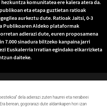
 hezkuntza komunitatea ere kalera atera da.
ublikoan eta etapa guztietan ratioak
gegilea aurkeztu dute. Ratioak Jaitsi, 0-3
ta Publikoaren Aldeko plataformak
 horretan adierazi dute, euren proposamena
in 7.000 sinadura biltzeko kanpaina jarri
ezi Euskalerria Irratian egindako elkarrizketa
ntzun daiteke.
bestekoa" dela adierazi zuten haurrei eta nerabeei
a berean, gogorarazi dute aldarrikapen hori izan