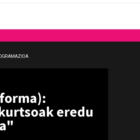
OGRAMAZIOA
aforma):
ekurtsoak eredu
la"