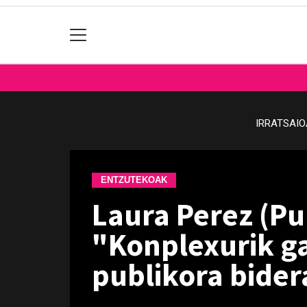
IRRATSAI
ENTZUTEKOAK
Laura Perez (Pu
"Konplexurik g
publikora bider