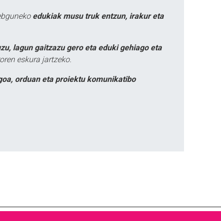
webguneko
edukiak musu truk entzun, irakur eta
zu, lagun gaitzazu gero eta eduki gehiago eta
oren eskura jartzeko.
goa, orduan eta proiektu komunikatibo