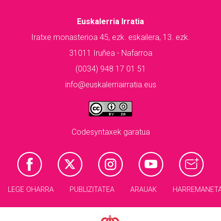
Euskalerria Irratia
Iratxe monasterioa 45, ezk. eskailera, 13. ezk.
31011 Iruñea - Nafarroa
(0034) 948 17 01 51
info@euskalerriairratia.eus
Codesyntaxek garatua
LEGE OHARRA
PUBLIZITATEA
ARAUAK
HARREMANET