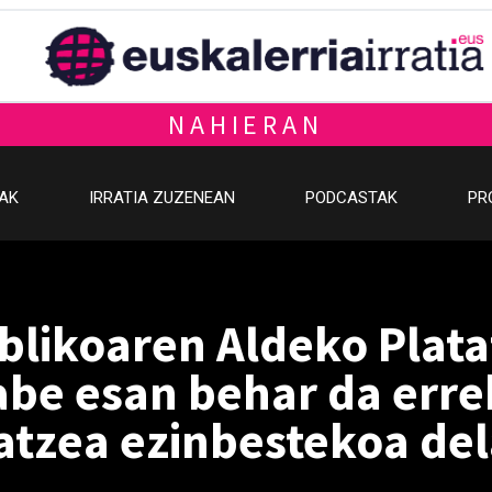
NAHIERAN
OAK
IRRATIA ZUZENEAN
PODCASTAK
PR
blikoaren Aldeko Plat
abe esan behar da err
atzea ezinbestekoa de