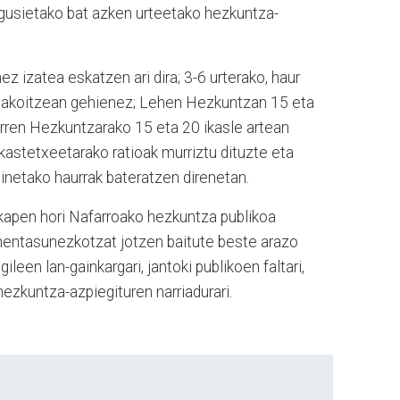
agusietako bat azken urteetako hezkuntza-
ez izatea eskatzen ari dira; 3-6 urterako, haur
 bakoitzean gehienez; Lehen Hezkuntzan 15 eta
arren Hezkuntzarako 15 eta 20 ikasle artean
kastetxeetarako ratioak murriztu dituzte eta
inetako haurrak bateratzen direnetan.
rikapen hori Nafarroako hezkuntza publikoa
ehentasunezkotzat jotzen baitute beste arazo
ileen lan-gainkargari, jantoki publikoen faltari,
hezkuntza-azpiegituren narriadurari.