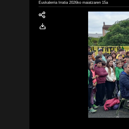
Euskalerria Irratia
2026ko maiatzaren 15a