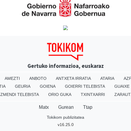
Gertuko informazioa, euskaraz
AMEZTI
ANBOTO
ANTXETA IRRATIA
ATARIA
AZP
TIA
GEURIA
GOIENA
GOIERRI TELEBISTA
GUAIXE
IZMENDI TELEBISTA
ORIO GUKA
TXINTXARRI
ZARAUT
Matx
Gurean
Ttap
Tokikom publizitatea
v16.25.0