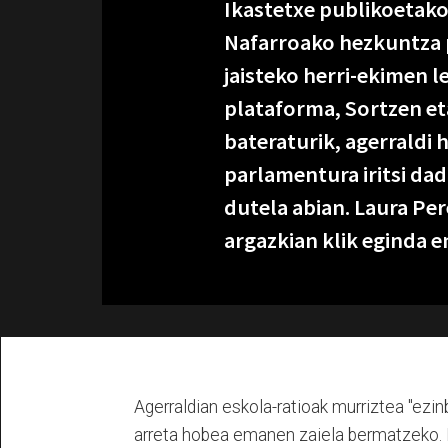
Ikastetxe publikoetako
Nafarroako hezkuntza p
jaisteko herri-ekimen le
plataforma, Sortzen e
bateraturik, agerraldi
parlamentura iritsi dad
dutela abian. Laura Per
argazkian klik eginda e
Agerraldian eskola-ratioak murriztea "ezin
arreta hobea emanen zaiela bermatzeko. Er