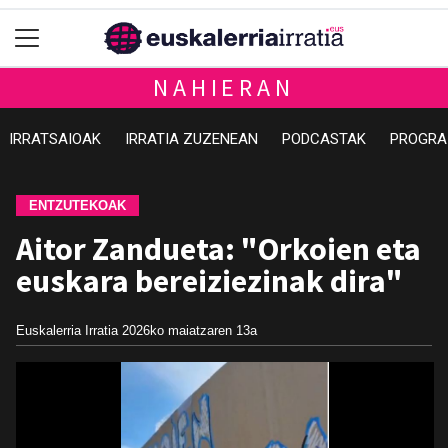
NAHIERAN
IRRATSAIOAK
IRRATIA ZUZENEAN
PODCASTAK
PROGRA
ENTZUTEKOAK
Aitor Zandueta: "Orkoien eta
euskara bereiziezinak dira"
Euskalerria Irratia
2026ko maiatzaren 13a