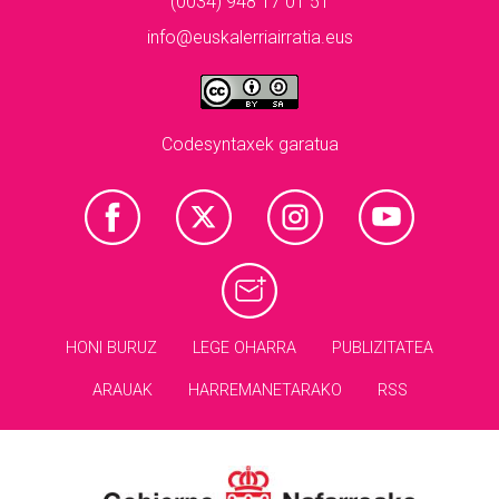
(0034) 948 17 01 51
info@euskalerriairratia.eus
Codesyntaxek garatua
HONI BURUZ
LEGE OHARRA
PUBLIZITATEA
ARAUAK
HARREMANETARAKO
RSS