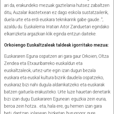
ari da, erakundeko mezuak gaztelania hutsez zabaltzen
ditu, Auzalar ikastetxean ez dago eskola sustatzailerik,
duela urte eta erdi euskara teknikaririk gabe gaude...",
azaldu du. Euskalerria Irratian Aitor Zanduetari egindako
elkarrizketa argazkian klik eginda entzun daiteke.
Orkoiengo Euskaltzaleak taldeak igorritako mezua:
Euskararen Eguna ospatzen ari gara gaur Orkoien, Oltza
Zendea eta Etxauribarreko euskaldun eta
euskaltzaleok, urtez-urte egin izan dugun bezala
euskara eta euskal kultura bizirik daudela ospatzeko,
euskaraz bizi nahi dugula aldarrikatzeko eta euskarak
batzen gaituela erakusteko. Urte luze hauetan denetarik
bizi izan dugu Euskararen Egunean: eguzkia zein euria,
beroa zein hotza... eta, hala ere, gu hemen izan gara
beti, dantzan, jolasean, hizketan, burugogor, gure