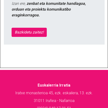
Izan ere,
zenbat eta komunitate handiagoa,
orduan eta proiektu komunikatibo
eraginkorragoa.
Bazkidetu zaitez!
Euskalerria Irratia
Iratxe monasterioa 45, ezk. eskailera, 13. ezk.
31011 Iruñea - Nafarroa