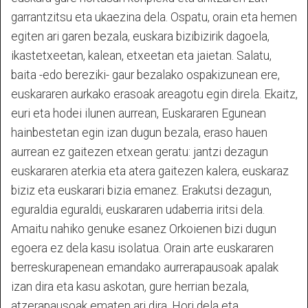
garrantzitsu eta ukaezina dela. Ospatu, orain eta hemen
egiten ari garen bezala, euskara bizibizirik dagoela,
ikastetxeetan, kalean, etxeetan eta jaietan. Salatu,
baita -edo bereziki- gaur bezalako ospakizunean ere,
euskararen aurkako erasoak areagotu egin direla. Ekaitz,
euri eta hodei ilunen aurrean, Euskararen Egunean
hainbestetan egin izan dugun bezala, eraso hauen
aurrean ez gaitezen etxean geratu: jantzi dezagun
euskararen aterkia eta atera gaitezen kalera, euskaraz
biziz eta euskarari bizia emanez. Erakutsi dezagun,
eguraldia eguraldi, euskararen udaberria iritsi dela.
Amaitu nahiko genuke esanez Orkoienen bizi dugun
egoera ez dela kasu isolatua. Orain arte euskararen
berreskurapenean emandako aurrerapausoak apalak
izan dira eta kasu askotan, gure herrian bezala,
atzerapausoak ematen ari dira. Hori dela eta,