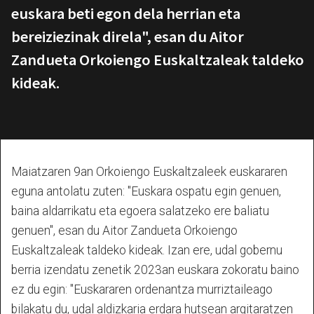
euskara beti egon dela herrian eta
bereiziezinak direla", esan du Aitor
Zandueta Orkoiengo Euskaltzaleak taldeko
kideak.
Maiatzaren 9an Orkoiengo Euskaltzaleek euskararen
eguna antolatu zuten: "Euskara ospatu egin genuen,
baina aldarrikatu eta egoera salatzeko ere baliatu
genuen", esan du Aitor Zandueta Orkoiengo
Euskaltzaleak taldeko kideak. Izan ere, udal gobernu
berria izendatu zenetik 2023an euskara zokoratu baino
ez du egin: "Euskararen ordenantza murriztaileago
bilakatu du, udal aldizkaria erdara hutsean argitaratzen