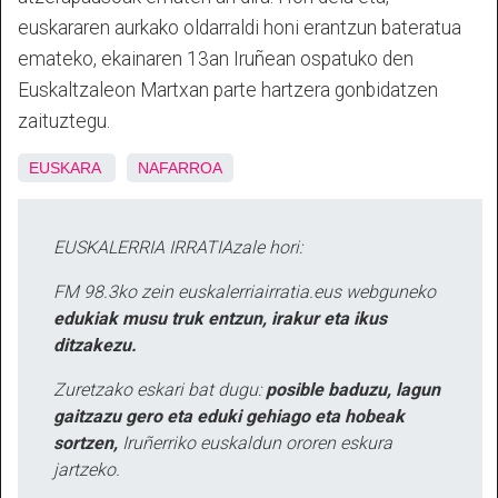
euskararen aurkako oldarraldi honi erantzun bateratua
emateko, ekainaren 13an Iruñean ospatuko den
Euskaltzaleon Martxan parte hartzera gonbidatzen
zaituztegu.
EUSKARA
NAFARROA
EUSKALERRIA IRRATIAzale hori:
FM 98.3ko zein euskalerriairratia.eus webguneko
edukiak musu truk entzun, irakur eta ikus
ditzakezu.
Zuretzako eskari bat dugu:
posible baduzu, lagun
gaitzazu gero eta eduki gehiago eta hobeak
sortzen,
Iruñerriko euskaldun ororen eskura
jartzeko.