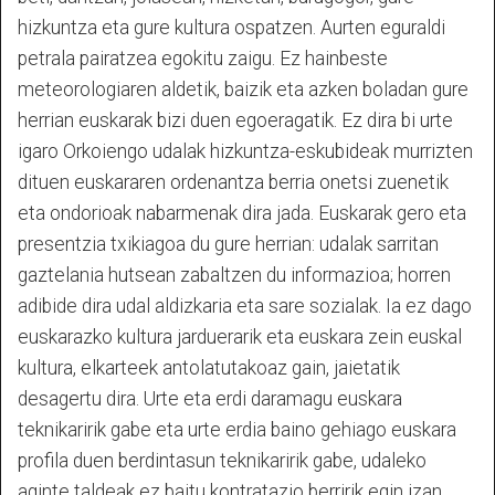
hizkuntza eta gure kultura ospatzen. Aurten eguraldi
petrala pairatzea egokitu zaigu. Ez hainbeste
meteorologiaren aldetik, baizik eta azken boladan gure
herrian euskarak bizi duen egoeragatik. Ez dira bi urte
igaro Orkoiengo udalak hizkuntza-eskubideak murrizten
dituen euskararen ordenantza berria onetsi zuenetik
eta ondorioak nabarmenak dira jada. Euskarak gero eta
presentzia txikiagoa du gure herrian: udalak sarritan
gaztelania hutsean zabaltzen du informazioa; horren
adibide dira udal aldizkaria eta sare sozialak. Ia ez dago
euskarazko kultura jarduerarik eta euskara zein euskal
kultura, elkarteek antolatutakoaz gain, jaietatik
desagertu dira. Urte eta erdi daramagu euskara
teknikaririk gabe eta urte erdia baino gehiago euskara
profila duen berdintasun teknikaririk gabe, udaleko
aginte taldeak ez baitu kontratazio berririk egin izan