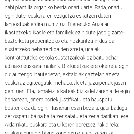
nahi plantilla organiko berria onartu arte. Bada, onartu
egin dute, euskararen ezagutza eskatzen duten
lanpostuak erdira murriztuz. D ereduko Auzalar
ikastetxeko ikasle eta familiek ezin dute jaso gizarte-
bazterketa prebenitzeko eta hezkuntza-inklusioa
sustatzeko beharrezkoa den arreta, udalak
kontratatutako eskola sustatzaileak ez baitu behar
adinako euskara-mailarik. Bizikidetzak ere okerrera egin
du: aurtengo inauterietan, ekitaldiak gaztelaniaz eta
euskaraz egiteagatik, mehatxuak eta jazarpenak jasan
genituen. Eta, tamalez, alkateak bizikidetzaren alde egin
beharrean, jarrera horiek justifikatu eta hauspotu
besterik ez du egin. Hasieran esan bezala, gaur badugu
zer ospatu, baina baita zer salatu eta zer aldarrikatu ere.
Aldarrikatu euskara eta Orkoien bereizezinak direla;
euskara gure nortasun konplexu eta anitzaren zati