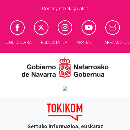
Codesyntaxek garatua
LEGE OHARRA
PUBLIZITATEA
ARAUAK
HARREMANET
Gertuko informazioa, euskaraz