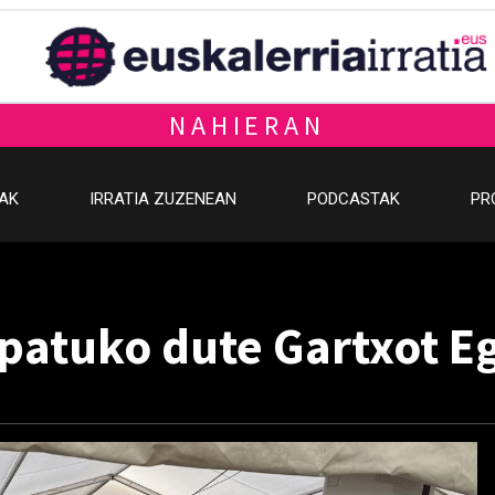
NAHIERAN
OAK
IRRATIA ZUZENEAN
PODCASTAK
PR
atuko dute Gartxot Eg