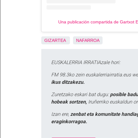
Una publicación compartida de Gartxot
GIZARTEA
NAFARROA
EUSKALERRIA IRRATIAzale hori:
FM 98.3ko zein euskalerriairratia.eus 
ikus ditzakezu.
Zuretzako eskari bat dugu:
posible badu
hobeak sortzen,
Iruñerriko euskaldun or
Izan ere,
zenbat eta komunitate handia
eraginkorragoa.