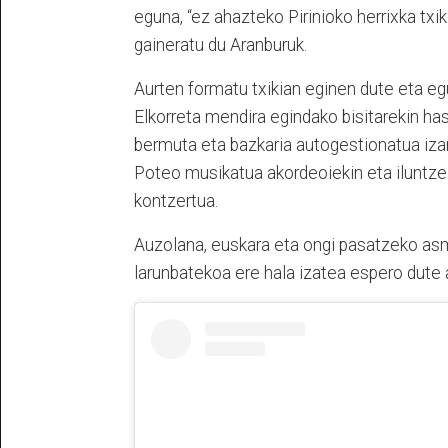
eguna, “ez ahazteko Pirinioko herrixka txik
gaineratu du Aranburuk.
Aurten formatu txikian eginen dute eta eg
Elkorreta mendira egindako bisitarekin ha
bermuta eta bazkaria autogestionatua iza
Poteo musikatua akordeoiekin eta iluntze
kontzertua.
Auzolana, euskara eta ongi pasatzeko as
larunbatekoa ere hala izatea espero dute 