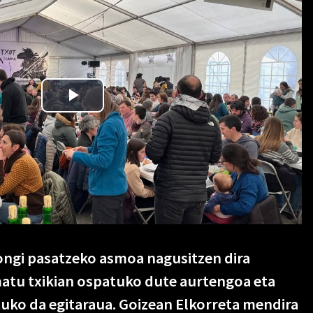
ongi pasatzeko asmoa nagusitzen dira
atu txikian ospatuko dute aurtengoa eta
uko da egitaraua. Goizean Elkorreta mendira