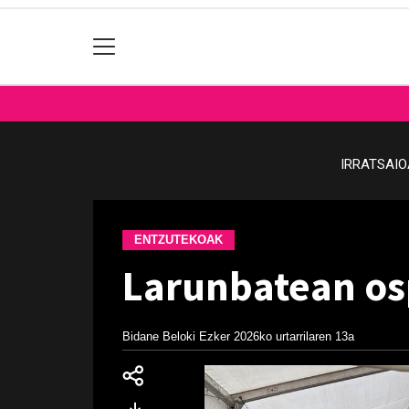
IRRATSAI
ENTZUTEKOAK
Larunbatean osp
Bidane Beloki Ezker
2026ko urtarrilaren 13a