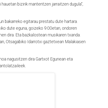
i hauetan bizirik mantentzen jarraitzen dugula",
un bakarreko egitarau prestatu dute hartara.
siko dute eguna, goizeko 9:00etan, ondoren
nen dira. Eta bazkalostean musikaren txanda.
an, Otsagabiko Idarrotxi gaztetxean Malakiasen
moa nagusitzen dira Gartxot Egunean eta
antolatzaileek.