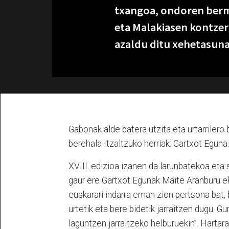
txangoa, ondoren bermu
eta Malakiasen kontze
azaldu ditu xehetasuna
Gabonak alde batera utzita eta urtarrilero 
berehala Itzaltzuko herriak: Gartxot Eguna
XVIII. edizioa izanen da larunbatekoa eta
gaur ere Gartxot Egunak Maite Aranburu e
euskarari indarra eman zion pertsona bat, 
urtetik eta bere bidetik jarraitzen dugu. Gu
laguntzen jarraitzeko helburuekin”. Harta