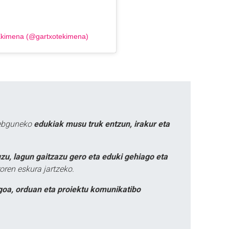
 Ekimena (@gartxotekimena)
webguneko
edukiak musu truk entzun, irakur eta
zu, lagun gaitzazu gero eta eduki gehiago eta
oren eskura jartzeko.
goa, orduan eta proiektu komunikatibo