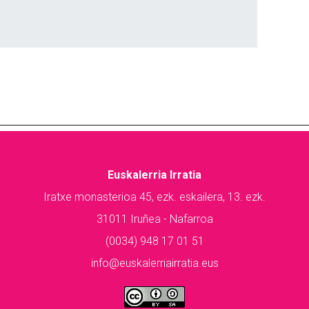
Euskalerria Irratia
Iratxe monasterioa 45, ezk. eskailera, 13. ezk.
31011 Iruñea - Nafarroa
(0034) 948 17 01 51
info@euskalerriairratia.eus