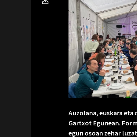
Auzolana, euskara eta 
Gartxot Egunean. Form
egun osoan zehar luzat