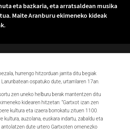
ta eta bazkaria, eta arratsaldean musika
rtua. Maite Aranburu ekimeneko kideak
k.
bezala, hurrengo hitzorduan jarrita ditu begiak
. Larunbatean ospatuko dute, urtarrilaren 17an.
 sortu zen uneko helburu berak mantentzen ditu
kimeneko kidearen hitzetan: “Gartxot izan zen
bere kultura eta izaera borrokatu zituen 1100.
re kultura, auzolana, euskara indartu, zabaldu eta
ra antolatzen dute urtero Gartxoten omenezko