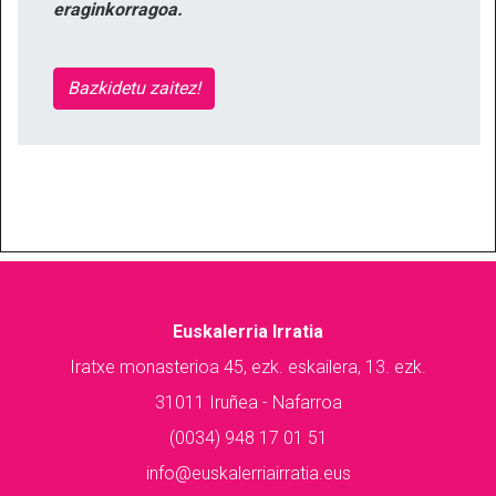
eraginkorragoa.
Bazkidetu zaitez!
Euskalerria Irratia
Iratxe monasterioa 45, ezk. eskailera, 13. ezk.
31011 Iruñea - Nafarroa
(0034) 948 17 01 51
info@euskalerriairratia.eus