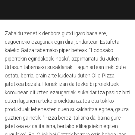
Zabaldu zenetik denbora gutxi igaro bada ere,
dagoeneko ezagunak egin dira jendartean Estafeta
kaleko Gatza tabernako piper beteak. "Lodosako
piperrekin egindakoak, noski", azpimarratu du Julen
Urtasun tabernako sukaldariak. Lagun artean ireki dute
ostatu berria, orain arte kudeatu duten Olio Pizza
jatetxea bezala. Horiek izan daitezke bi proiektuek
komunean dituzten ezaugarriak: sukaldaritza pasioz bizi
duten lagunen arteko proiektua izatea eta tokiko
produktuak lehenesten duen sukaldaritza egitea, gauza
guztien gainetik. "Pizza berez italiarra da, baina gure
jatetxea ez da italiarra, bertako elikagaiekin egiten
dugulako". Bai Oliok bai Gatzak harrera ezin hobea izan