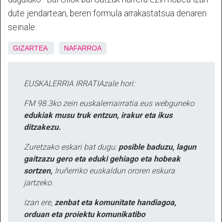
dute jendartean, beren formula arrakastatsua denaren
seinale.
GIZARTEA
NAFARROA
EUSKALERRIA IRRATIAzale hori:
FM 98.3ko zein euskalerriairratia.eus webguneko
edukiak musu truk entzun, irakur eta ikus
ditzakezu.
Zuretzako eskari bat dugu:
posible baduzu, lagun
gaitzazu gero eta eduki gehiago eta hobeak
sortzen,
Iruñerriko euskaldun ororen eskura
jartzeko.
Izan ere,
zenbat eta komunitate handiagoa,
orduan eta proiektu komunikatibo