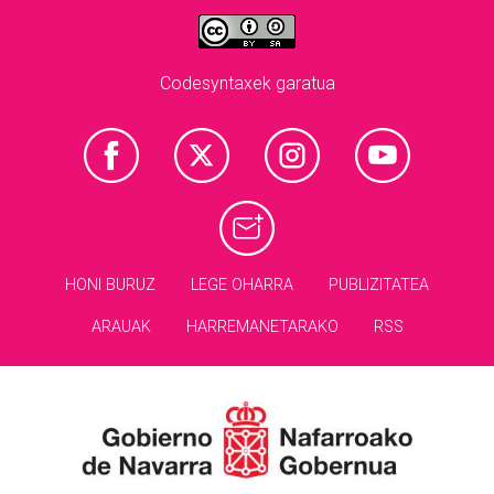
Codesyntaxek garatua
HONI BURUZ
LEGE OHARRA
PUBLIZITATEA
ARAUAK
HARREMANETARAKO
RSS