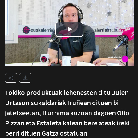
Tokiko produktuak lehenesten ditu Julen
Urtasun sukaldariak Iruñean dituen bi
jatetxeetan, Iturrama auzoan dagoen Olio
Pizzan eta Estafeta kalean bere ateak ireki
berri dituen Gatza ostatuan