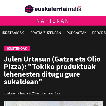
NAHIERAN
IRRATSAIOAK
IRRATIA ZUZENEAN
PODCASTAK
PROGRA
IKUSTEKOAK
Julen Urtasun (Gatza eta Olio
Pizza): "Tokiko produktuak
lehenesten ditugu gure
sukaldean"
Euskalerria Irratia
2026ko urtarrilaren 12a