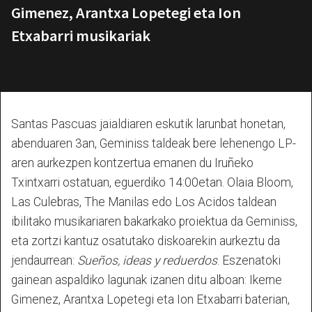
Gimenez, Arantxa Lopetegi eta Ion
Etxabarri musikariak
Santas Pascuas jaialdiaren eskutik larunbat honetan,
abenduaren 3an, Geminiss taldeak bere lehenengo LP-
aren aurkezpen kontzertua emanen du Iruñeko
Txintxarri ostatuan, eguerdiko 14:00etan. Olaia Bloom,
Las Culebras, The Manilas edo Los Acidos taldean
ibilitako musikariaren bakarkako proiektua da Geminiss,
eta zortzi kantuz osatutako diskoarekin aurkeztu da
jendaurrean:
Sueños, ideas y reduerdos
. Eszenatoki
gainean aspaldiko lagunak izanen ditu alboan: Ikerne
Gimenez, Arantxa Lopetegi eta Ion Etxabarri baterian,