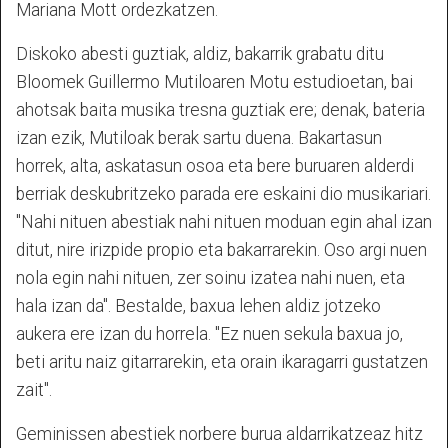
Mariana Mott ordezkatzen.
Diskoko abesti guztiak, aldiz, bakarrik grabatu ditu
Bloomek Guillermo Mutiloaren Motu estudioetan, bai
ahotsak baita musika tresna guztiak ere; denak, bateria
izan ezik, Mutiloak berak sartu duena. Bakartasun
horrek, alta, askatasun osoa eta bere buruaren alderdi
berriak deskubritzeko parada ere eskaini dio musikariari.
"Nahi nituen abestiak nahi nituen moduan egin ahal izan
ditut, nire irizpide propio eta bakarrarekin. Oso argi nuen
nola egin nahi nituen, zer soinu izatea nahi nuen, eta
hala izan da". Bestalde, baxua lehen aldiz jotzeko
aukera ere izan du horrela. "Ez nuen sekula baxua jo,
beti aritu naiz gitarrarekin, eta orain ikaragarri gustatzen
zait".
Geminissen abestiek norbere burua aldarrikatzeaz hitz