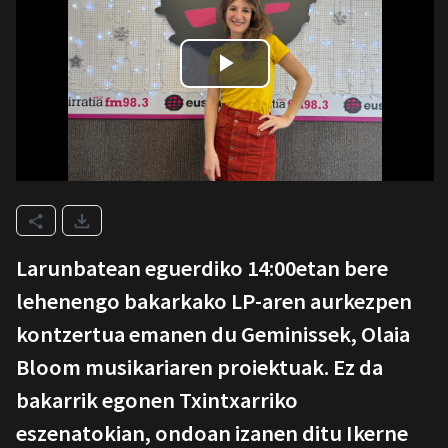
Larunbatean eguerdiko 14:00etan bere
lehenengo bakarkako LP-aren aurkezpen
kontzertua emanen du Geminissek, Olaia
Bloom musikariaren proiektuak. Ez da
bakarrik egonen Txintxarriko
eszenatokian, ondoan izanen ditu Ikerne