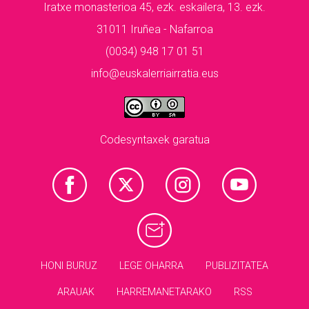
Iratxe monasterioa 45, ezk. eskailera, 13. ezk.
31011 Iruñea - Nafarroa
(0034) 948 17 01 51
info@euskalerriairratia.eus
Codesyntaxek garatua
HONI BURUZ
LEGE OHARRA
PUBLIZITATEA
ARAUAK
HARREMANETARAKO
RSS