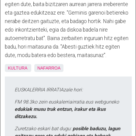
egiten dute, baita bizitzaren aurrean jarrera irreberente
eta gaztea edukitzeaz ere. "Geminis garenoi betiereko
nerabe deitzen gaituzte, eta badago hortik. Nahi gabe
edo inkontzienteki, egia da diskoa badela nire
autoerretratu bat". Baina zerbaiten inguruan hitz egiten
badu, hori maitasuna da. "Abesti guztiek hitz egiten
dute, modu batera edo bestera, maitasunaz".
KULTURA
NAFARROA
EUSKALERRIA IRRATIAzale hori:
FM 98.3ko zein euskalerriairratia.eus webguneko
edukiak musu truk entzun, irakur eta ikus
ditzakezu.
Zuretzako eskari bat dugu:
posible baduzu, lagun
gaitzazu gero eta eduki gehiago eta hobeak