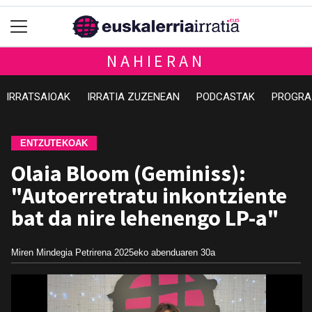
NAHIERAN
IRRATSAIOAK
IRRATIA ZUZENEAN
PODCASTAK
PROGRA
ENTZUTEKOAK
Olaia Bloom (Geminiss):
"Autoerretratu inkontziente
bat da nire lehenengo LP-a"
Miren Mindegia Petrirena
2025eko abenduaren 30a