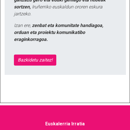
sortzen,
Iruñerriko euskaldun ororen eskura
jartzeko.
Izan ere,
zenbat eta komunitate handiagoa,
orduan eta proiektu komunikatibo
eraginkorragoa.
Bazkidetu zaitez!
Euskalerria Irratia