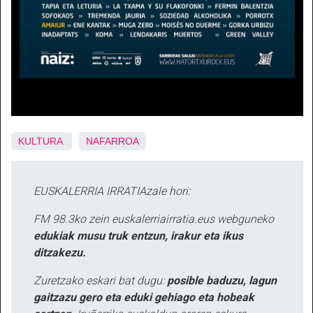
KULTURA
NAFARROA
EUSKALERRIA IRRATIAzale hori:
FM 98.3ko zein euskalerriairratia.eus webguneko
edukiak musu truk entzun, irakur eta ikus
ditzakezu.
Zuretzako eskari bat dugu:
posible baduzu, lagun
gaitzazu gero eta eduki gehiago eta hobeak