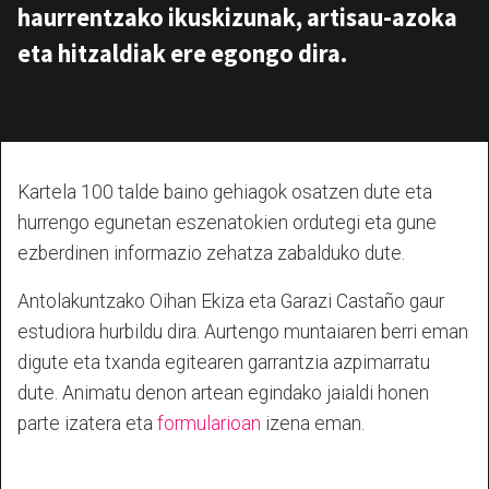
haurrentzako ikuskizunak, artisau-azoka
eta hitzaldiak ere egongo dira.
Kartela 100 talde baino gehiagok osatzen dute eta
hurrengo egunetan eszenatokien ordutegi eta gune
ezberdinen informazio zehatza zabalduko dute.
Antolakuntzako Oihan Ekiza eta Garazi Castaño gaur
estudiora hurbildu dira. Aurtengo muntaiaren berri eman
digute eta txanda egitearen garrantzia azpimarratu
dute. Animatu denon artean egindako jaialdi honen
parte izatera eta
formularioan
izena eman.