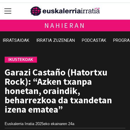
NAHIERAN
IRRATSAIOAK
IRRATIA ZUZENEAN
PODCASTAK
PROGRA
IKUSTEKOAK
Garazi Castaño (Hatortxu
Rock): “Azken txanpa
honetan, oraindik,
beharrezkoa da txandetan
izena ematea”
Euskalerria Irratia
2025eko ekainaren 24a