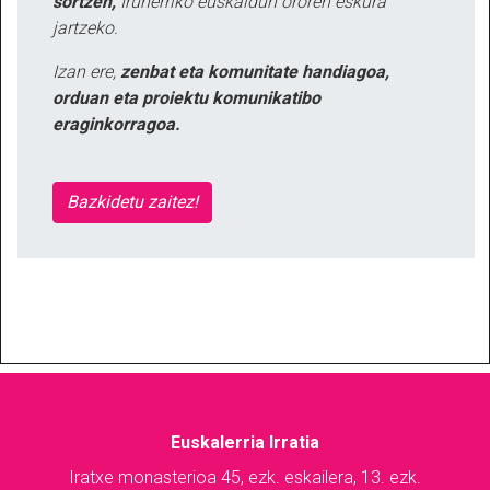
sortzen,
Iruñerriko euskaldun ororen eskura
jartzeko.
Izan ere,
zenbat eta komunitate handiagoa,
orduan eta proiektu komunikatibo
eraginkorragoa.
Bazkidetu zaitez!
Euskalerria Irratia
Iratxe monasterioa 45, ezk. eskailera, 13. ezk.