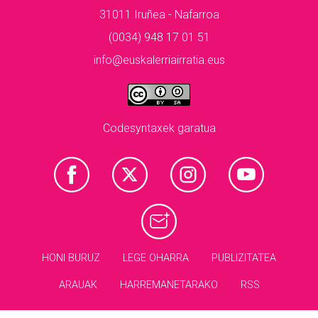
31011 Iruñea - Nafarroa
(0034) 948 17 01 51
info@euskalerriairratia.eus
Codesyntaxek garatua
HONI BURUZ
LEGE OHARRA
PUBLIZITATEA
ARAUAK
HARREMANETARAKO
RSS