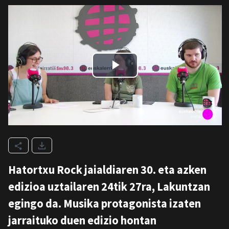
Hatortxu Rock jaialdiaren 30. eta azken
edizioa uztailaren 24tik 27ra, Lakuntzan
egingo da. Musika protagonista izaten
jarraituko duen edizio hontan