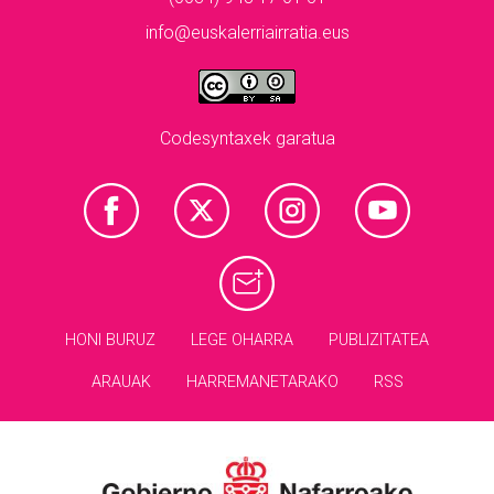
info@euskalerriairratia.eus
Codesyntaxek garatua
HONI BURUZ
LEGE OHARRA
PUBLIZITATEA
ARAUAK
HARREMANETARAKO
RSS