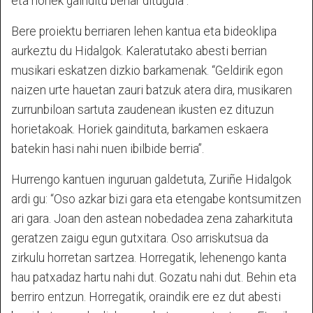
eta horiek gainditu behar ditugula”.
Bere proiektu berriaren lehen kantua eta bideoklipa
aurkeztu du Hidalgok. Kaleratutako abesti berrian
musikari eskatzen dizkio barkamenak. “Geldirik egon
naizen urte hauetan zauri batzuk atera dira, musikaren
zurrunbiloan sartuta zaudenean ikusten ez dituzun
horietakoak. Horiek gaindituta, barkamen eskaera
batekin hasi nahi nuen ibilbide berria”.
Hurrengo kantuen inguruan galdetuta, Zuriñe Hidalgok
ardi gu: “Oso azkar bizi gara eta etengabe kontsumitzen
ari gara. Joan den astean nobedadea zena zaharkituta
geratzen zaigu egun gutxitara. Oso arriskutsua da
zirkulu horretan sartzea. Horregatik, lehenengo kanta
hau patxadaz hartu nahi dut. Gozatu nahi dut. Behin eta
berriro entzun. Horregatik, oraindik ere ez dut abesti