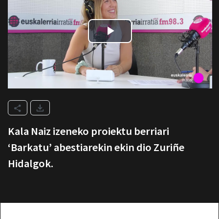
Kala Naiz izeneko proiektu berriari
‘Barkatu’ abestiarekin ekin dio Zuriñe
Hidalgok.