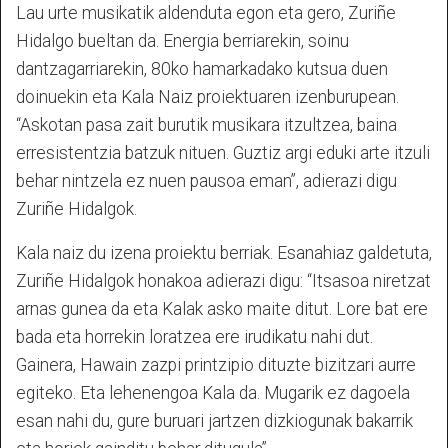
Lau urte musikatik aldenduta egon eta gero, Zuriñe
Hidalgo bueltan da. Energia berriarekin, soinu
dantzagarriarekin, 80ko hamarkadako kutsua duen
doinuekin eta Kala Naiz proiektuaren izenburupean.
“Askotan pasa zait burutik musikara itzultzea, baina
erresistentzia batzuk nituen. Guztiz argi eduki arte itzuli
behar nintzela ez nuen pausoa eman”, adierazi digu
Zuriñe Hidalgok.
Kala naiz du izena proiektu berriak. Esanahiaz galdetuta,
Zuriñe Hidalgok honakoa adierazi digu: “Itsasoa niretzat
arnas gunea da eta Kalak asko maite ditut. Lore bat ere
bada eta horrekin loratzea ere irudikatu nahi dut.
Gainera, Hawain zazpi printzipio dituzte bizitzari aurre
egiteko. Eta lehenengoa Kala da. Mugarik ez dagoela
esan nahi du, gure buruari jartzen dizkiogunak bakarrik