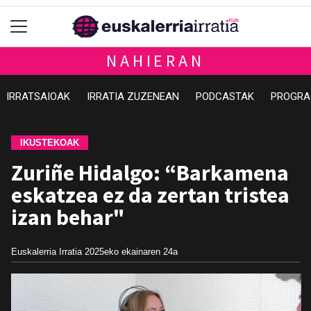
NAHIERAN
IRRATSAIOAK
IRRATIA ZUZENEAN
PODCASTAK
PROGRA
IKUSTEKOAK
Zuriñe Hidalgo: “Barkamena
eskatzea ez da zertan tristea
izan behar"
Euskalerria Irratia
2025eko ekainaren 24a