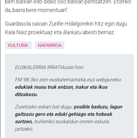
berri batean edo disko oso batean pentsatzen. Etorriko
da, baina bere momentuan”.
Guardasola saioan Zuriñe Hidalgorekin hitz egin dugu
Kala Naiz proiektuaz eta
Barkatu
abesti berriaz.
KULTURA
NAFARROA
EUSKALERRIA IRRATIAzale hori:
FM 98.3ko zein euskalerriairratia.eus webguneko
edukiak musu truk entzun, irakur eta ikus
ditzakezu.
Zuretzako eskari bat dugu:
posible baduzu, lagun
gaitzazu gero eta eduki gehiago eta hobeak
sortzen,
Iruñerriko euskaldun ororen eskura
jartzeko.