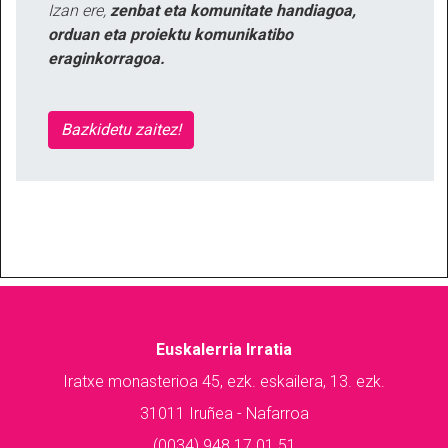
Izan ere,
zenbat eta komunitate handiagoa,
orduan eta proiektu komunikatibo
eraginkorragoa.
Bazkidetu zaitez!
Euskalerria Irratia
Iratxe monasterioa 45, ezk. eskailera, 13. ezk.
31011 Iruñea - Nafarroa
(0034) 948 17 01 51