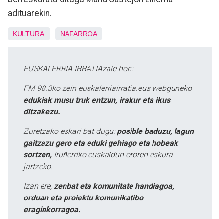
adituarekin.
KULTURA
NAFARROA
EUSKALERRIA IRRATIAzale hori:
FM 98.3ko zein euskalerriairratia.eus webguneko
edukiak musu truk entzun, irakur eta ikus
ditzakezu.
Zuretzako eskari bat dugu:
posible baduzu, lagun
gaitzazu gero eta eduki gehiago eta hobeak
sortzen,
Iruñerriko euskaldun ororen eskura
jartzeko.
Izan ere,
zenbat eta komunitate handiagoa,
orduan eta proiektu komunikatibo
eraginkorragoa.