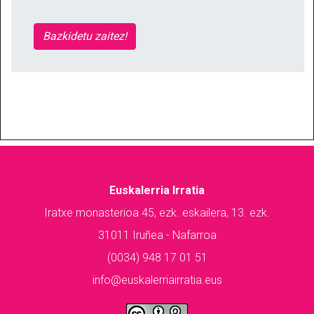
Bazkidetu zaitez!
Euskalerria Irratia
Iratxe monasterioa 45, ezk. eskailera, 13. ezk.
31011 Iruñea - Nafarroa
(0034) 948 17 01 51
info@euskalerriairratia.eus