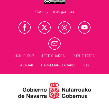
Codesyntaxek garatua
HONI BURUZ
LEGE OHARRA
PUBLIZITATEA
ARAUAK
HARREMANETARAKO
RSS