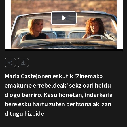
Maria Castejonen eskutik 'Zinemako
emakume errebeldeak' sekzioari heldu
diogu berriro. Kasu honetan, indarkeria
bere esku hartu zuten pertsonaiak izan
ditugu hizpide