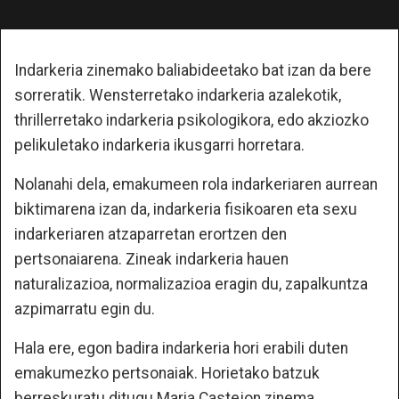
Indarkeria zinemako baliabideetako bat izan da bere
sorreratik. Wensterretako indarkeria azalekotik,
thrillerretako indarkeria psikologikora, edo akziozko
pelikuletako indarkeria ikusgarri horretara.
Nolanahi dela, emakumeen rola indarkeriaren aurrean
biktimarena izan da, indarkeria fisikoaren eta sexu
indarkeriaren atzaparretan erortzen den
pertsonaiarena. Zineak indarkeria hauen
naturalizazioa, normalizazioa eragin du, zapalkuntza
azpimarratu egin du.
Hala ere, egon badira indarkeria hori erabili duten
emakumezko pertsonaiak. Horietako batzuk
berreskuratu ditugu Maria Castejon zinema