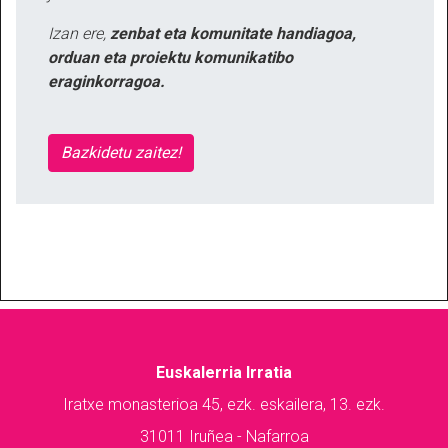
Izan ere,
zenbat eta komunitate handiagoa,
orduan eta proiektu komunikatibo
eraginkorragoa.
Bazkidetu zaitez!
Euskalerria Irratia
Iratxe monasterioa 45, ezk. eskailera, 13. ezk.
31011 Iruñea - Nafarroa