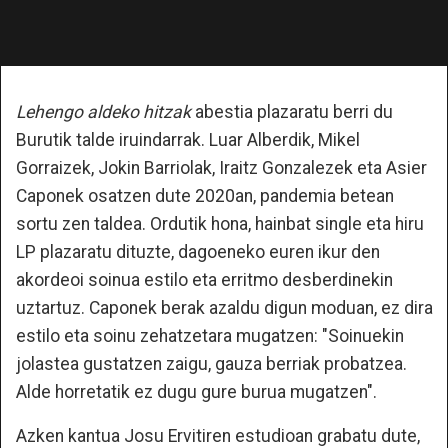
Lehengo aldeko hitzak
abestia plazaratu berri du
Burutik talde iruindarrak. Luar Alberdik, Mikel
Gorraizek, Jokin Barriolak, Iraitz Gonzalezek eta Asier
Caponek osatzen dute 2020an, pandemia betean
sortu zen taldea. Ordutik hona, hainbat single eta hiru
LP plazaratu dituzte, dagoeneko euren ikur den
akordeoi soinua estilo eta erritmo desberdinekin
uztartuz. Caponek berak azaldu digun moduan, ez dira
estilo eta soinu zehatzetara mugatzen: "Soinuekin
jolastea gustatzen zaigu, gauza berriak probatzea.
Alde horretatik ez dugu gure burua mugatzen".
Azken kantua Josu Ervitiren estudioan grabatu dute,