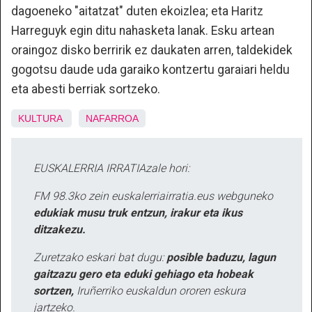
dagoeneko "aitatzat" duten ekoizlea; eta Haritz
Harreguyk egin ditu nahasketa lanak. Esku artean
oraingoz disko berririk ez daukaten arren, taldekidek
gogotsu daude uda garaiko kontzertu garaiari heldu
eta abesti berriak sortzeko.
KULTURA
NAFARROA
EUSKALERRIA IRRATIAzale hori:
FM 98.3ko zein euskalerriairratia.eus webguneko
edukiak musu truk entzun, irakur eta ikus
ditzakezu.
Zuretzako eskari bat dugu:
posible baduzu, lagun
gaitzazu gero eta eduki gehiago eta hobeak
sortzen,
Iruñerriko euskaldun ororen eskura
jartzeko.