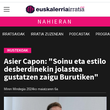
NAHIERAN
IRRATSAIOAK
IRRATIA ZUZENEAN
PODCASTAK
PROGRA
IKUSTEKOAK
Asier Capon: "Soinu eta estilo
desberdinekin jolastea
gustatzen zaigu Burutiken"
Miren Mindegia
2024ko maiatzaren 6a