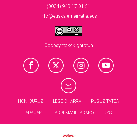
(0034) 948 17 01 51
info@euskalerriairratia.eus
Codesyntaxek garatua
HONI BURUZ
LEGE OHARRA
PUBLIZITATEA
ARAUAK
HARREMANETARAKO
RSS