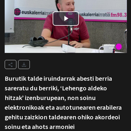
Burutik talde iruindarrak abesti berria
sareratu du berriki, ‘Lehengo aldeko
hitzak’ izenburupean, non soinu
elektronikoak eta autotunearen erabilera
gehitu zaizkion taldearen ohiko akordeoi
soinu eta ahots armoniei