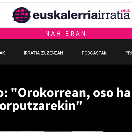
NAHIERAN
OAK
IRRATIA ZUZENEAN
PODCASTAK
PR
o: "Orokorrean, oso ha
orputzarekin"