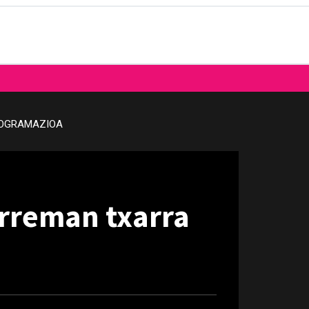
OGRAMAZIOA
rreman txarra