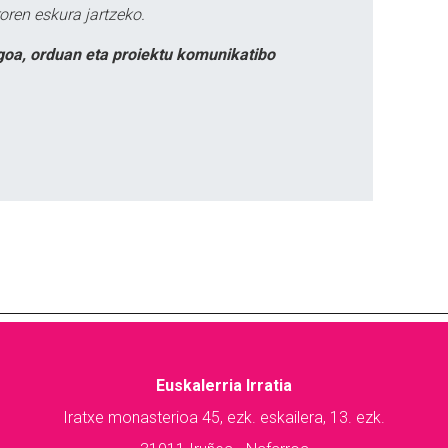
oren eskura jartzeko.
goa, orduan eta proiektu komunikatibo
Euskalerria Irratia
Iratxe monasterioa 45, ezk. eskailera, 13. ezk.