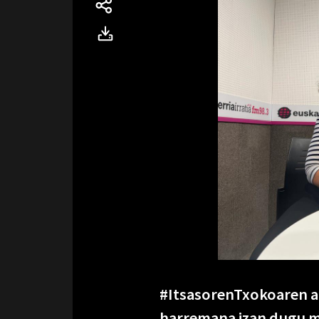
#ItsasorenTxokoaren a
harremana izan dugu m