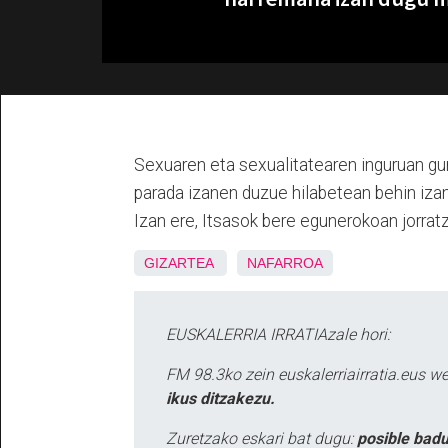
Sexuaren eta sexualitatearen inguruan gu
parada izanen duzue hilabetean behin izan
Izan ere, Itsasok bere egunerokoan jorratz
GIZARTEA
NAFARROA
EUSKALERRIA IRRATIAzale hori:
FM 98.3ko zein euskalerriairratia.eus 
ikus ditzakezu.
Zuretzako eskari bat dugu:
posible badu