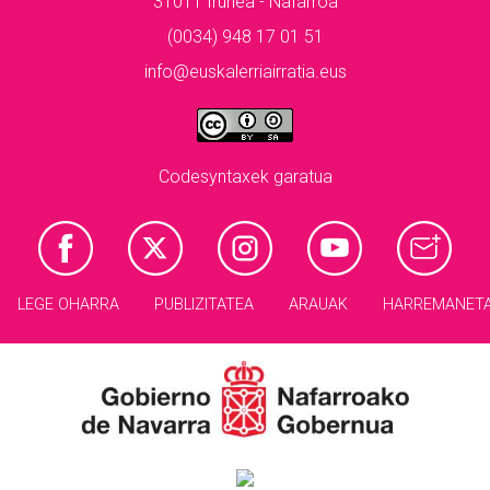
31011 Iruñea - Nafarroa
(0034) 948 17 01 51
info@euskalerriairratia.eus
Codesyntaxek garatua
LEGE OHARRA
PUBLIZITATEA
ARAUAK
HARREMANET