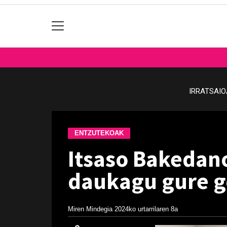
IRRATSAI
ENTZUTEKOAK
Itsaso Bakedan
daukagu gure g
Miren Mindegia
2024ko urtarrilaren 8a