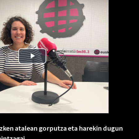
zken atalean gorputza eta harekin dugun
intzagai