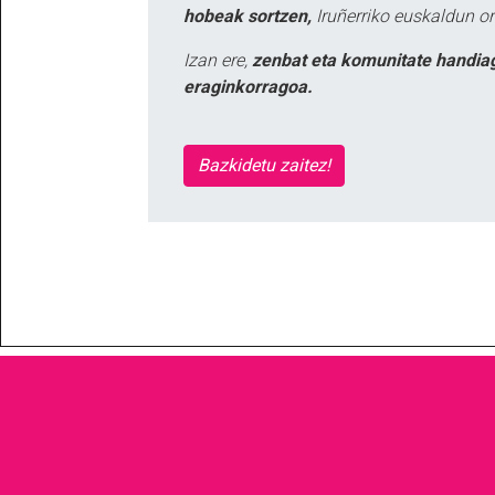
hobeak sortzen,
Iruñerriko euskaldun or
Izan ere,
zenbat eta komunitate handia
eraginkorragoa.
Bazkidetu zaitez!