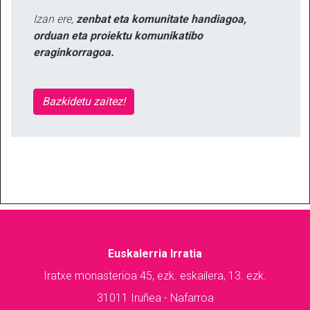
Izan ere,
zenbat eta komunitate handiagoa,
orduan eta proiektu komunikatibo
eraginkorragoa.
Bazkidetu zaitez!
Euskalerria Irratia
Iratxe monasterioa 45, ezk. eskailera, 13. ezk.
31011 Iruñea - Nafarroa