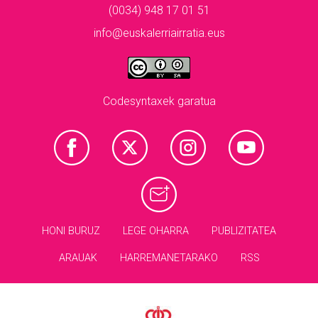
(0034) 948 17 01 51
info@euskalerriairratia.eus
Codesyntaxek garatua
HONI BURUZ
LEGE OHARRA
PUBLIZITATEA
ARAUAK
HARREMANETARAKO
RSS