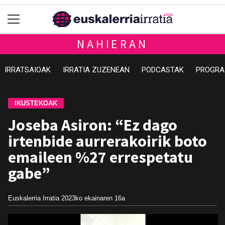
NAHIERAN
IRRATSAIOAK
IRRATIA ZUZENEAN
PODCASTAK
PROGRA
IKUSTEKOAK
Joseba Asiron: “Ez dago
irtenbide aurrerakoirik boto
emaileen %27 errespetatu
gabe”
Euskalerria Irratia
2023ko ekainaren 16a