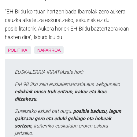
“EH Bildu kontuan hartzen bada Ibarrolak zero aukera
dauzka alkatetza eskuratzeko, eskuinak ez du
posibilitaterik. Aukera horiek EH Bildu baztertzerakoan
hasten dira”, laburbildu du.
POLITIKA
NAFARROA
EUSKALERRIA IRRATIAzale hori:
FM 98.3ko zein euskalerriairratia.eus webguneko
edukiak musu truk entzun, irakur eta ikus
ditzakezu.
Zuretzako eskari bat dugu:
posible baduzu, lagun
gaitzazu gero eta eduki gehiago eta hobeak
sortzen,
Iruñerriko euskaldun ororen eskura
jartzeko.