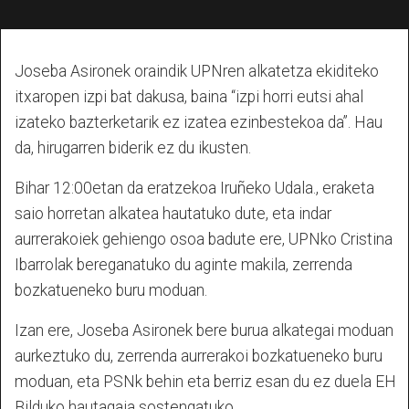
Joseba Asironek oraindik UPNren alkatetza ekiditeko
itxaropen izpi bat dakusa, baina “izpi horri eutsi ahal
izateko bazterketarik ez izatea ezinbestekoa da”. Hau
da, hirugarren biderik ez du ikusten.
Bihar 12:00etan da eratzekoa Iruñeko Udala., eraketa
saio horretan alkatea hautatuko dute, eta indar
aurrerakoiek gehiengo osoa badute ere, UPNko Cristina
Ibarrolak bereganatuko du aginte makila, zerrenda
bozkatueneko buru moduan.
Izan ere, Joseba Asironek bere burua alkategai moduan
aurkeztuko du, zerrenda aurrerakoi bozkatueneko buru
moduan, eta PSNk behin eta berriz esan du ez duela EH
Bilduko hautagaia sostengatuko.