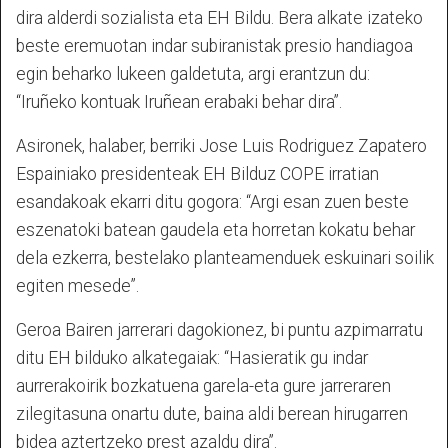
dira alderdi sozialista eta EH Bildu. Bera alkate izateko
beste eremuotan indar subiranistak presio handiagoa
egin beharko lukeen galdetuta, argi erantzun du:
“Iruñeko kontuak Iruñean erabaki behar dira”.
Asironek, halaber, berriki Jose Luis Rodriguez Zapatero
Espainiako presidenteak EH Bilduz COPE irratian
esandakoak ekarri ditu gogora: “Argi esan zuen beste
eszenatoki batean gaudela eta horretan kokatu behar
dela ezkerra, bestelako planteamenduek eskuinari soilik
egiten mesede”.
Geroa Bairen jarrerari dagokionez, bi puntu azpimarratu
ditu EH bilduko alkategaiak: “Hasieratik gu indar
aurrerakoirik bozkatuena garela-eta gure jarreraren
zilegitasuna onartu dute, baina aldi berean hirugarren
bidea aztertzeko prest azaldu dira”.