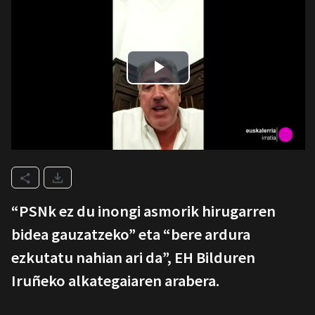
“PSNk ez du inongi asmorik hirugarren
bidea gauzatzeko” eta “bere ardura
ezkutatu nahian ari da”, EH Bilduren
Iruñeko alkategaiaren arabera.