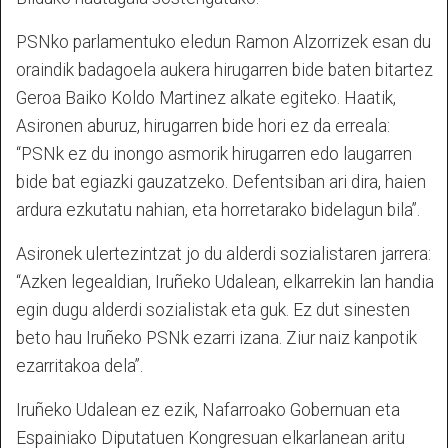
PSNko parlamentuko eledun Ramon Alzorrizek esan du
oraindik badagoela aukera hirugarren bide baten bitartez
Geroa Baiko Koldo Martinez alkate egiteko. Haatik,
Asironen aburuz, hirugarren bide hori ez da erreala:
“PSNk ez du inongo asmorik hirugarren edo laugarren
bide bat egiazki gauzatzeko. Defentsiban ari dira, haien
ardura ezkutatu nahian, eta horretarako bidelagun bila”.
Asironek ulertezintzat jo du alderdi sozialistaren jarrera:
“Azken legealdian, Iruñeko Udalean, elkarrekin lan handia
egin dugu alderdi sozialistak eta guk. Ez dut sinesten
beto hau Iruñeko PSNk ezarri izana. Ziur naiz kanpotik
ezarritakoa dela”.
Iruñeko Udalean ez ezik, Nafarroako Gobernuan eta
Espainiako Diputatuen Kongresuan elkarlanean aritu