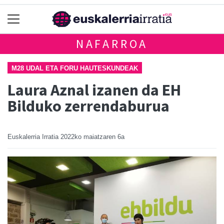
NAFARROA
M28 UDAL ETA FORU HAUTESKUNDEAK
Laura Aznal izanen da EH
Bilduko zerrendaburua
Euskalerria Irratia
2022ko maiatzaren 6a