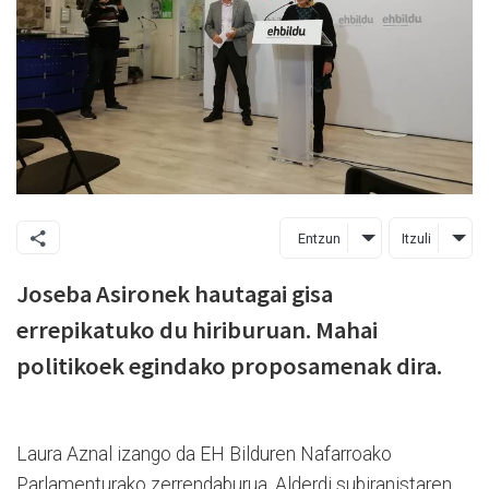
Entzun
Itzuli
Joseba Asironek hautagai gisa
errepikatuko du hiriburuan. Mahai
politikoek egindako proposamenak dira.
Laura Aznal izango da EH Bilduren Nafarroako
Parlamenturako zerrendaburua. Alderdi subiranistaren