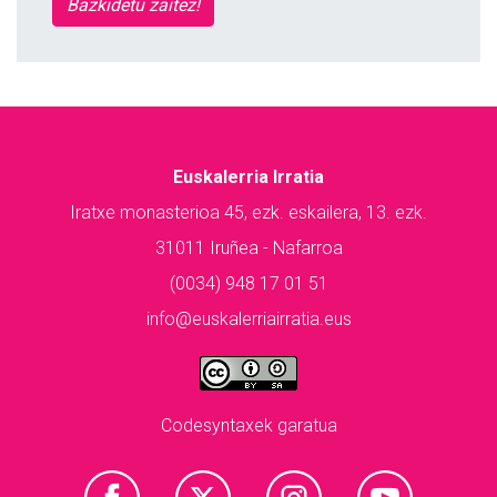
Bazkidetu zaitez!
Euskalerria Irratia
Iratxe monasterioa 45, ezk. eskailera, 13. ezk.
31011 Iruñea - Nafarroa
(0034) 948 17 01 51
info@euskalerriairratia.eus
Codesyntaxek garatua