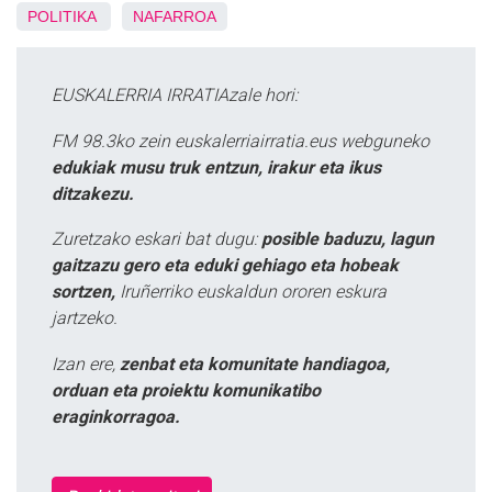
POLITIKA
NAFARROA
EUSKALERRIA IRRATIAzale hori:
FM 98.3ko zein euskalerriairratia.eus webguneko
edukiak musu truk entzun, irakur eta ikus
ditzakezu.
Zuretzako eskari bat dugu:
posible baduzu, lagun
gaitzazu gero eta eduki gehiago eta hobeak
sortzen,
Iruñerriko euskaldun ororen eskura
jartzeko.
Izan ere,
zenbat eta komunitate handiagoa,
orduan eta proiektu komunikatibo
eraginkorragoa.