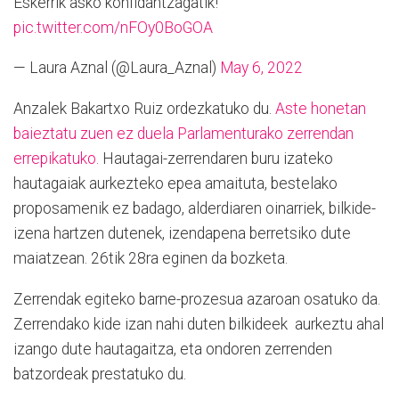
Eskerrik asko konfidantzagatik!
pic.twitter.com/nFOy0BoGOA
— Laura Aznal (@Laura_Aznal)
May 6, 2022
Anzalek Bakartxo Ruiz ordezkatuko du.
Aste honetan
baieztatu zuen ez duela Parlamenturako zerrendan
errepikatuko.
Hautagai-zerrendaren buru izateko
hautagaiak aurkezteko epea amaituta, bestelako
proposamenik ez badago, alderdiaren oinarriek, bilkide-
izena hartzen dutenek, izendapena berretsiko dute
maiatzean. 26tik 28ra eginen da bozketa.
Zerrendak egiteko barne-prozesua azaroan osatuko da.
Zerrendako kide izan nahi duten bilkideek aurkeztu ahal
izango dute hautagaitza, eta ondoren zerrenden
batzordeak prestatuko du.