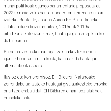
mahai politikoak egungo parlamentaria proposatu du
2023ko maiatzeko hauteskundeetan zerrendaren buru
izateko. Bestalde, Joseba Asiron EH Bilduk Iruñeko
Udalean duen bozeramaileak, 2015etik 2019ra
bitartean alkate izan zenak, hautagai gisa errepikatuko
du hiriburuan.
Barne prozesurako hautagaitzak aurkezteko epea
igande honetan amaituko da, baina ez da hautagai
alternatiborik espero.
Ilusioz eta kompromisoz, EH Bilduren Nafarroako
zerrendaburua izateko hautagai gisa aurkezteko erronka
onartzea erabaki dut, EH Bilduren oinarri sozialak hala
erabakiko balu.