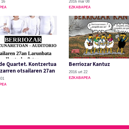
 16
2016 mar 08
PEA
EZKABAPEA
e Quartet. Kontzertua
Berriozar Kantuz
zarren otsailaren 27an
2016 urt 22
EZKABAPEA
 01
PEA