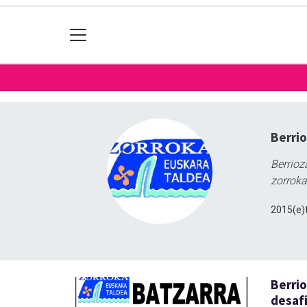
Berrio
Berrioz
zorrok
2015(e)t
Berrio
desaf