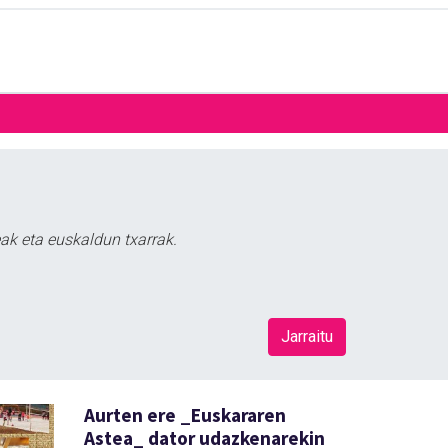
ak eta euskaldun txarrak.
Jarraitu
Aurten ere _Euskararen
Astea_ dator udazkenarekin