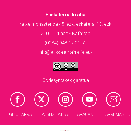
Euskalerria Irratia
Iratxe monasterioa 45, ezk. eskailera, 13. ezk.
31011 Iruñea - Nafarroa
(0034) 948 17 01 51
info@euskalerriairratia.eus
Codesyntaxek garatua
LEGE OHARRA
PUBLIZITATEA
ARAUAK
HARREMANET