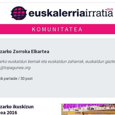
KOMUNITATEA
zarko Zorroka Elkartea
arko euskaldun berriak eta euskaldun zaharrak, euskaldun gazte
a@topagunea.org
ik partaide / 30 post
zarko ikuskizun
ioa 2016