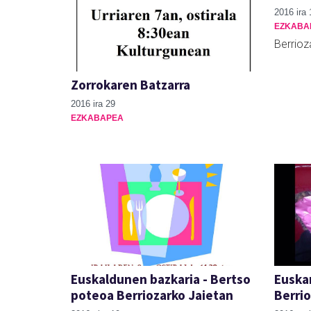
2016 ira 
EZKABA
Berrioz
Zorrokaren Batzarra
2016 ira 29
EZKABAPEA
Euskaldunen bazkaria - Bertso
Euska
poteoa Berriozarko Jaietan
Berri