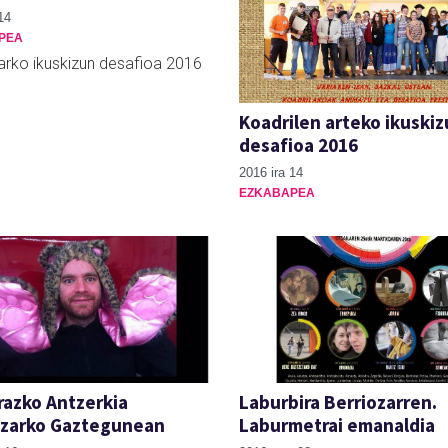
14
PEA
arko ikuskizun desafioa 2016
Koadrilen arteko ikuski
desafioa 2016
2016 ira 14
EZKABAPEA
razko Antzerkia
Laburbira Berriozarren.
ozarko Gaztegunean
Laburmetrai emanaldia