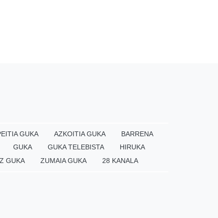
EITIA GUKA
AZKOITIA GUKA
BARRENA
GUKA
GUKA TELEBISTA
HIRUKA
Z GUKA
ZUMAIA GUKA
28 KANALA
×