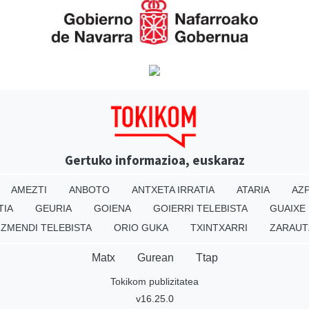
Gertuko informazioa, euskaraz
AMEZTI
ANBOTO
ANTXETA IRRATIA
ATARIA
AZP
TIA
GEURIA
GOIENA
GOIERRI TELEBISTA
GUAIXE
IZMENDI TELEBISTA
ORIO GUKA
TXINTXARRI
ZARAUT
Matx
Gurean
Ttap
Tokikom publizitatea
v16.25.0