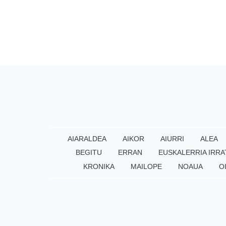
AIARALDEA
AIKOR
AIURRI
ALEA
BEGITU
ERRAN
EUSKALERRIA IRRA
KRONIKA
MAILOPE
NOAUA
O