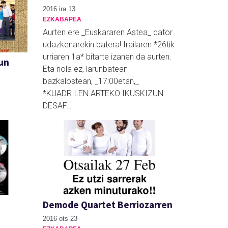
2016 ira 13
EZKABAPEA
Aurten ere _Euskararen Astea_ dator
udazkenarekin batera! Irailaren *26tik
urriaren 1a* bitarte izanen da aurten.
zun
Eta nola ez, larunbatean
bazkalostean, _17:00etan,_
*KUADRILEN ARTEKO IKUSKIZUN
DESAF…
Demode Quartet Berriozarren
2016 ots 23