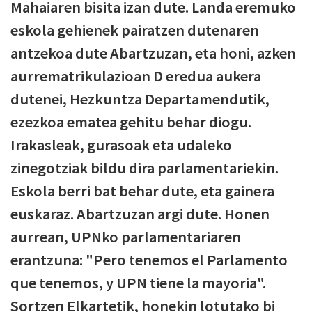
Mahaiaren bisita izan dute. Landa eremuko
eskola gehienek pairatzen dutenaren
antzekoa dute Abartzuzan, eta honi, azken
aurrematrikulazioan D eredua aukera
dutenei, Hezkuntza Departamendutik,
ezezkoa ematea gehitu behar diogu.
Irakasleak, gurasoak eta udaleko
zinegotziak bildu dira parlamentariekin.
Eskola berri bat behar dute, eta gainera
euskaraz. Abartzuzan argi dute. Honen
aurrean, UPNko parlamentariaren
erantzuna: "Pero tenemos el Parlamento
que tenemos, y UPN tiene la mayoria".
Sortzen Elkartetik, honekin lotutako bi