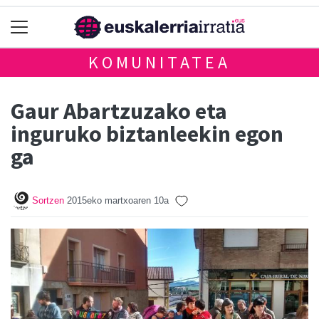
KOMUNITATEA
Gaur Abartzuzako eta
inguruko biztanleekin egon
ga
Sortzen
2015eko martxoaren 10a