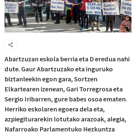
Abartzuzan eskola berria eta D eredua nahi
dute. Gaur Abartzuzako eta inguruko
biztanleekin egon gara, Sortzen
Elkartearen izenean, Gari Torregrosa eta
Sergio Iribarren, gure babes osoa ematen.
Herriko eskolaren egoera dela eta,
azpiegiturarekin lotutako arazoak, alegia,
Nafarroako Parlamentuko Hezkuntza