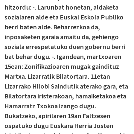
hitzordu: -. Larunbat honetan, aldaketa
sozialaren alde eta Euskal Eskola Publiko
berri baten alde. Beharrezkoa da,
inposaketen garaia amaitu da, gehiengo
soziala errespetatuko duen gobernu berri
bat behar dugu. -. Igandean, martxoaren
15ean: Zonifikazioaren mugak gaindituz
Martxa. Lizarratik Bilatortara. 11etan
Lizarrako Hilobi Saindutik aterako gara, eta
Bilatortara iristerakoan, hamaiketakoa eta
Hamarratz Txokoa izango dugu.
Bukatzeko, apirilaren 19an Faltzesen
ospatuko dugu Euskara Herria Josten