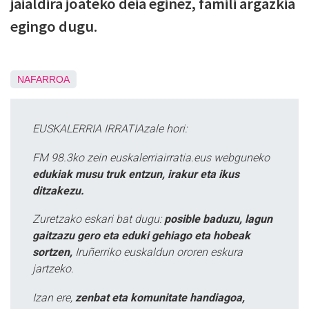
jaialdira joateko deia eginez, famili argazkia
egingo dugu.
NAFARROA
EUSKALERRIA IRRATIAzale hori:
FM 98.3ko zein euskalerriairratia.eus webguneko
edukiak musu truk entzun, irakur eta ikus
ditzakezu.
Zuretzako eskari bat dugu:
posible baduzu, lagun
gaitzazu gero eta eduki gehiago eta hobeak
sortzen,
Iruñerriko euskaldun ororen eskura
jartzeko.
Izan ere,
zenbat eta komunitate handiagoa,