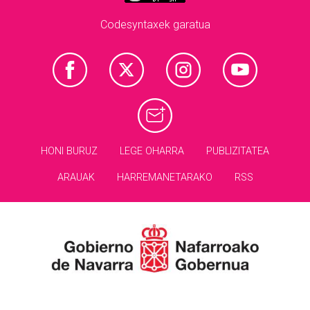
Codesyntaxek garatua
HONI BURUZ
LEGE OHARRA
PUBLIZITATEA
ARAUAK
HARREMANETARAKO
RSS