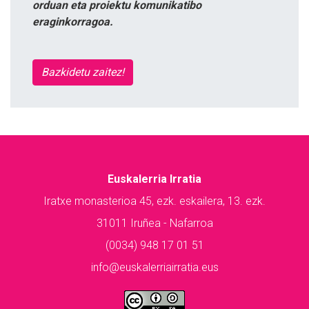
orduan eta proiektu komunikatibo
eraginkorragoa.
Bazkidetu zaitez!
Euskalerria Irratia
Iratxe monasterioa 45, ezk. eskailera, 13. ezk.
31011 Iruñea - Nafarroa
(0034) 948 17 01 51
info@euskalerriairratia.eus