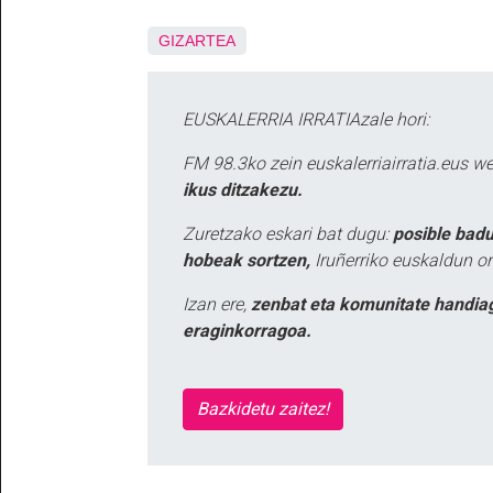
GIZARTEA
EUSKALERRIA IRRATIAzale hori:
FM 98.3ko zein euskalerriairratia.eus 
ikus ditzakezu.
Zuretzako eskari bat dugu:
posible badu
hobeak sortzen,
Iruñerriko euskaldun or
Izan ere,
zenbat eta komunitate handia
eraginkorragoa.
Bazkidetu zaitez!