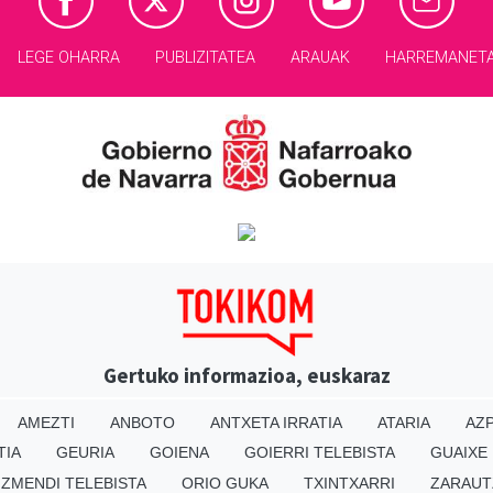
LEGE OHARRA
PUBLIZITATEA
ARAUAK
HARREMANET
Gertuko informazioa, euskaraz
AMEZTI
ANBOTO
ANTXETA IRRATIA
ATARIA
AZP
TIA
GEURIA
GOIENA
GOIERRI TELEBISTA
GUAIXE
IZMENDI TELEBISTA
ORIO GUKA
TXINTXARRI
ZARAUT