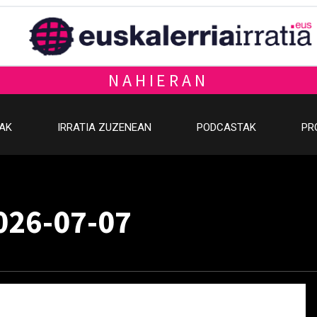
NAHIERAN
OAK
IRRATIA ZUZENEAN
PODCASTAK
PR
026-07-07