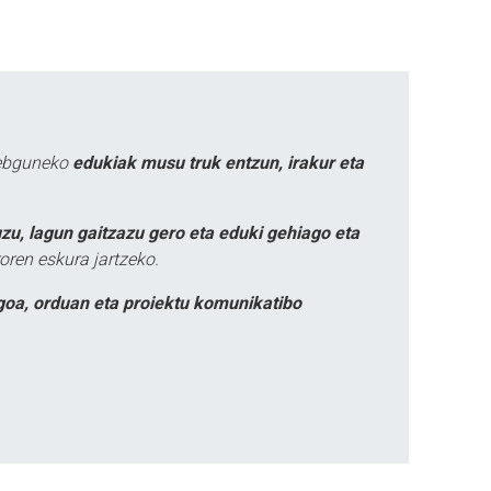
webguneko
edukiak musu truk entzun, irakur eta
zu, lagun gaitzazu gero eta eduki gehiago eta
oren eskura jartzeko.
goa, orduan eta proiektu komunikatibo