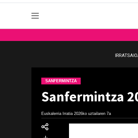
IRRATSAI
SANFERMINTZA
Sanfermintza 2
Euskalerria Irratia
2026ko uztailaren 7a