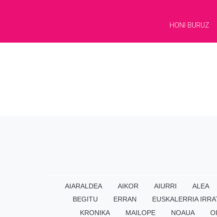
HONI BURUZ
AIARALDEA
AIKOR
AIURRI
ALEA
BEGITU
ERRAN
EUSKALERRIA IRRA
KRONIKA
MAILOPE
NOAUA
O