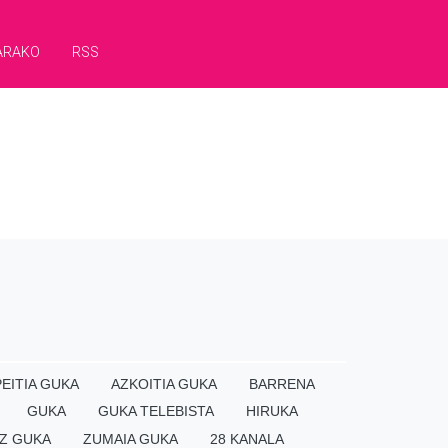
ARAKO
RSS
EITIA GUKA
AZKOITIA GUKA
BARRENA
GUKA
GUKA TELEBISTA
HIRUKA
Z GUKA
ZUMAIA GUKA
28 KANALA