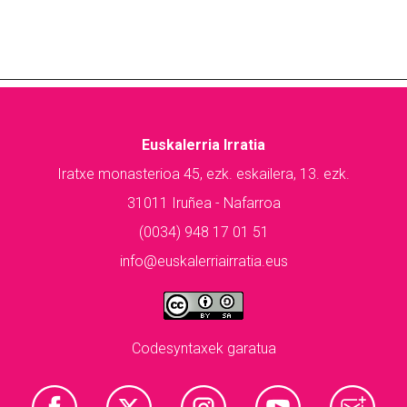
Euskalerria Irratia
Iratxe monasterioa 45, ezk. eskailera, 13. ezk.
31011 Iruñea - Nafarroa
(0034) 948 17 01 51
info@euskalerriairratia.eus
Codesyntaxek garatua