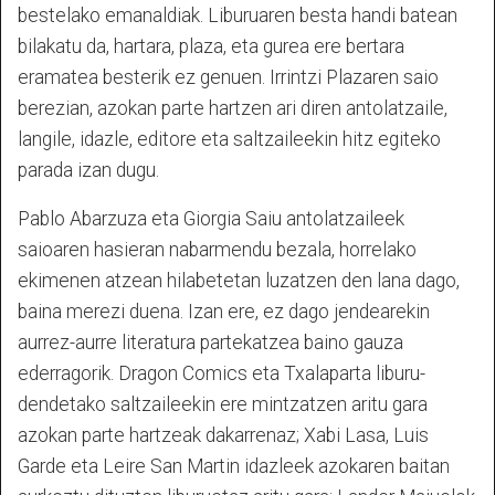
bestelako emanaldiak. Liburuaren besta handi batean
bilakatu da, hartara, plaza, eta gurea ere bertara
eramatea besterik ez genuen. Irrintzi Plazaren saio
berezian, azokan parte hartzen ari diren antolatzaile,
langile, idazle, editore eta saltzaileekin hitz egiteko
parada izan dugu.
Pablo Abarzuza eta Giorgia Saiu antolatzaileek
saioaren hasieran nabarmendu bezala, horrelako
ekimenen atzean hilabetetan luzatzen den lana dago,
baina merezi duena. Izan ere, ez dago jendearekin
aurrez-aurre literatura partekatzea baino gauza
ederragorik. Dragon Comics eta Txalaparta liburu-
dendetako saltzaileekin ere mintzatzen aritu gara
azokan parte hartzeak dakarrenaz; Xabi Lasa, Luis
Garde eta Leire San Martin idazleek azokaren baitan