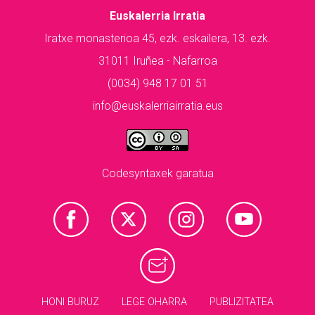
Euskalerria Irratia
Iratxe monasterioa 45, ezk. eskailera, 13. ezk.
31011 Iruñea - Nafarroa
(0034) 948 17 01 51
info@euskalerriairratia.eus
Codesyntaxek garatua
HONI BURUZ
LEGE OHARRA
PUBLIZITATEA