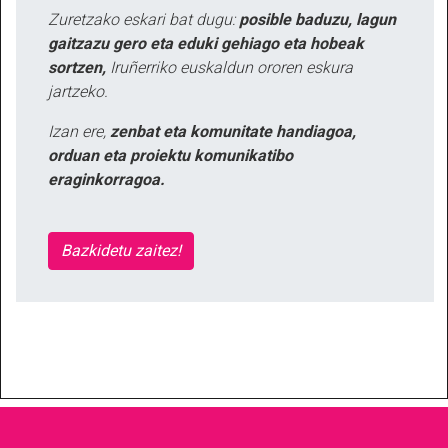
Zuretzako eskari bat dugu:
posible baduzu, lagun
gaitzazu gero eta eduki gehiago eta hobeak
sortzen,
Iruñerriko euskaldun ororen eskura
jartzeko.
Izan ere,
zenbat eta komunitate handiagoa,
orduan eta proiektu komunikatibo
eraginkorragoa.
Bazkidetu zaitez!