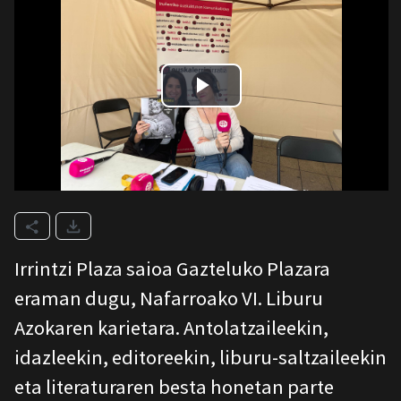
Irrintzi Plaza saioa Gazteluko Plazara
eraman dugu, Nafarroako VI. Liburu
Azokaren karietara. Antolatzaileekin,
idazleekin, editoreekin, liburu-saltzaileekin
eta literaturaren besta honetan parte