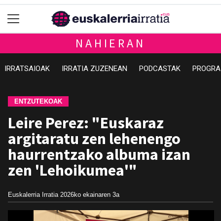
NAHIERAN
IRRATSAIOAK
IRRATIA ZUZENEAN
PODCASTAK
PROGRA
ENTZUTEKOAK
Leire Perez: "Euskaraz
argitaratu zen lehenengo
haurrentzako albuma izan
zen 'Lehoikumea'"
Euskalerria Irratia
2026ko ekainaren 3a