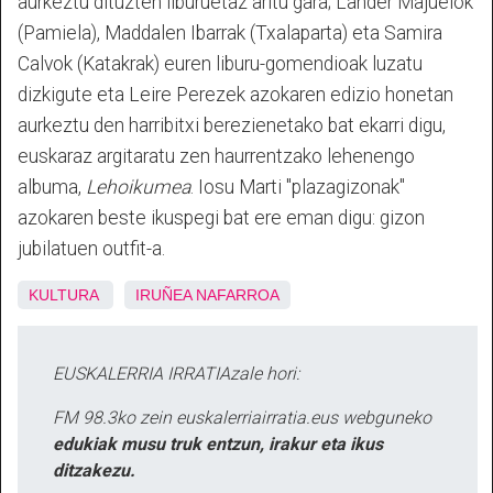
aurkeztu dituzten liburuetaz aritu gara; Lander Majuelok
(Pamiela), Maddalen Ibarrak (Txalaparta) eta Samira
Calvok (Katakrak) euren liburu-gomendioak luzatu
dizkigute eta Leire Perezek azokaren edizio honetan
aurkeztu den harribitxi berezienetako bat ekarri digu,
euskaraz argitaratu zen haurrentzako lehenengo
albuma,
Lehoikumea
. Iosu Marti "plazagizonak"
azokaren beste ikuspegi bat ere eman digu: gizon
jubilatuen outfit-a.
KULTURA
IRUÑEA
NAFARROA
EUSKALERRIA IRRATIAzale hori:
FM 98.3ko zein euskalerriairratia.eus webguneko
edukiak musu truk entzun, irakur eta ikus
ditzakezu.