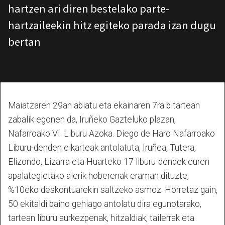
hartzen ari diren bestelako parte-
hartzaileekin hitz egiteko parada izan dugu
bertan
Maiatzaren 29an abiatu eta ekainaren 7ra bitartean
zabalik egonen da, Iruñeko Gazteluko plazan,
Nafarroako VI. Liburu Azoka. Diego de Haro Nafarroako
Liburu-denden elkarteak antolatuta, Iruñea, Tutera,
Elizondo, Lizarra eta Huarteko 17 liburu-dendek euren
apalategietako alerik hoberenak eraman dituzte,
%10eko deskontuarekin saltzeko asmoz. Horretaz gain,
50 ekitaldi baino gehiago antolatu dira egunotarako,
tartean liburu aurkezpenak, hitzaldiak, tailerrak eta