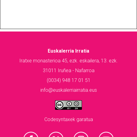
Euskalerria Irratia
Iratxe monasterioa 45, ezk. eskailera, 13. ezk.
31011 Iruñea - Nafarroa
(0034) 948 17 01 51
info@euskalerriairratia.eus
Codesyntaxek garatua