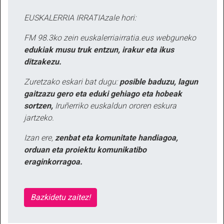
EUSKALERRIA IRRATIAzale hori:
FM 98.3ko zein euskalerriairratia.eus webguneko
edukiak musu truk entzun, irakur eta ikus
ditzakezu.
Zuretzako eskari bat dugu:
posible baduzu, lagun
gaitzazu gero eta eduki gehiago eta hobeak
sortzen,
Iruñerriko euskaldun ororen eskura
jartzeko.
Izan ere,
zenbat eta komunitate handiagoa,
orduan eta proiektu komunikatibo
eraginkorragoa.
Bazkidetu zaitez!