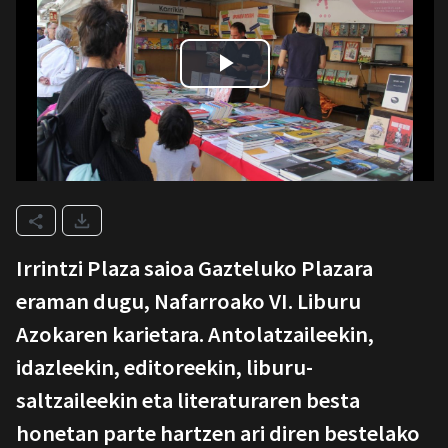
Irrintzi Plaza saioa Gazteluko Plazara
eraman dugu, Nafarroako VI. Liburu
Azokaren karietara. Antolatzaileekin,
idazleekin, editoreekin, liburu-
saltzaileekin eta literaturaren besta
honetan parte hartzen ari diren bestelako