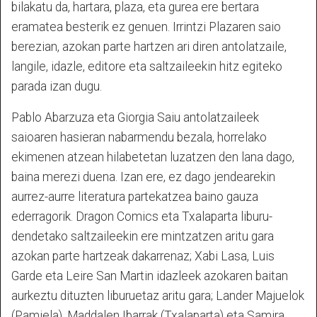
bilakatu da, hartara, plaza, eta gurea ere bertara
eramatea besterik ez genuen. Irrintzi Plazaren saio
berezian, azokan parte hartzen ari diren antolatzaile,
langile, idazle, editore eta saltzaileekin hitz egiteko
parada izan dugu.
Pablo Abarzuza eta Giorgia Saiu antolatzaileek
saioaren hasieran nabarmendu bezala, horrelako
ekimenen atzean hilabetetan luzatzen den lana dago,
baina merezi duena. Izan ere, ez dago jendearekin
aurrez-aurre literatura partekatzea baino gauza
ederragorik. Dragon Comics eta Txalaparta liburu-
dendetako saltzaileekin ere mintzatzen aritu gara
azokan parte hartzeak dakarrenaz; Xabi Lasa, Luis
Garde eta Leire San Martin idazleek azokaren baitan
aurkeztu dituzten liburuetaz aritu gara; Lander Majuelok
(Pamiela), Maddalen Ibarrak (Txalaparta) eta Samira