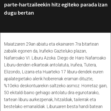
parte-hartzaileekin hitz egiteko parada izan
dugu bertan
Maiatzaren 29an abiatu eta ekainaren 7ra bitartean
zabalik egonen da, Iruñeko Gazteluko plazan,
Nafarroako VI. Liburu Azoka. Diego de Haro Nafarroako
Liburu-denden elkarteak antolatuta, Iruñea, Tutera,
Elizondo, Lizarra eta Huarteko 17 liburu-dendek euren
apalategietako alerik hoberenak eraman dituzte,
%10eko deskontuarekin saltzeko asmoz. Horretaz gain,
50 ekitaldi baino gehiago antolatu dira egunotarako,
tartean liburu aurkezpenak, hitzaldiak, tailerrak eta
bestelako emanaldiak. Liburuaren besta handi batean