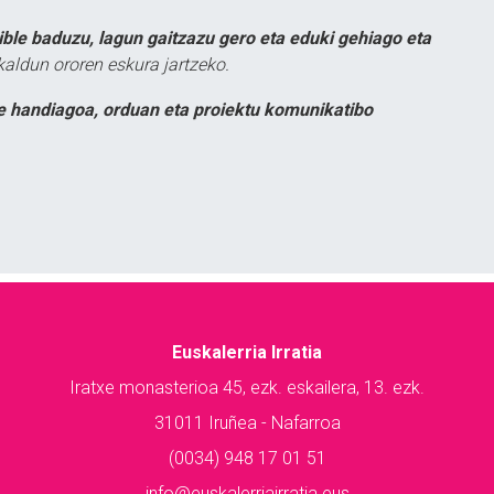
ible baduzu, lagun gaitzazu gero eta eduki gehiago eta
kaldun ororen eskura jartzeko.
e handiagoa, orduan eta proiektu komunikatibo
Euskalerria Irratia
Iratxe monasterioa 45, ezk. eskailera, 13. ezk.
31011 Iruñea - Nafarroa
(0034) 948 17 01 51
info@euskalerriairratia.eus