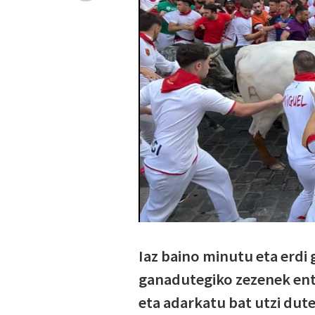
Iaz baino minutu eta erdi
ganadutegiko zezenek entz
eta adarkatu bat utzi dute