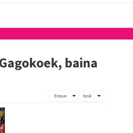
 Gagokoek, baina
Entzun
Itzuli