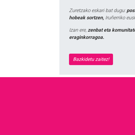
Zuretzako eskari bat dugu:
pos
hobeak sortzen,
Iruñerriko eus
Izan ere,
zenbat eta komunitat
eraginkorragoa.
Bazkidetu zaitez!