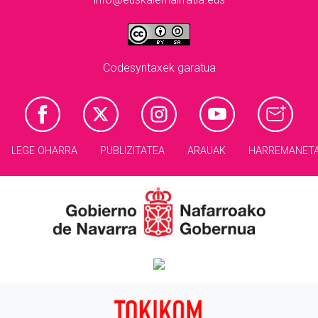
Codesyntaxek garatua
LEGE OHARRA
PUBLIZITATEA
ARAUAK
HARREMANET