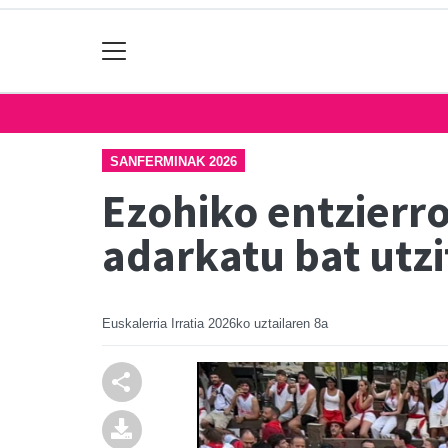
SANFERMINAK 2026
Ezohiko entzierr
adarkatu bat utzi
Euskalerria Irratia
2026ko uztailaren 8a