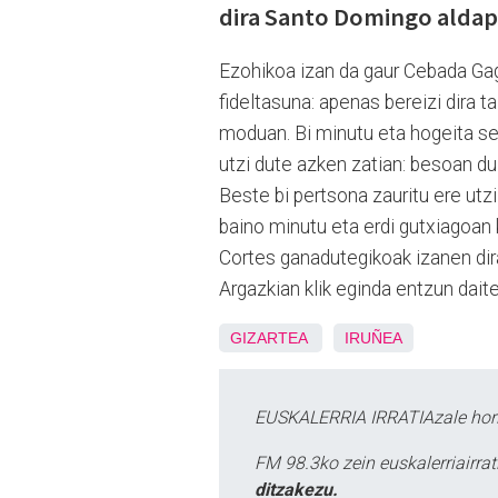
dira Santo Domingo aldapa
Ezohikoa izan da gaur Cebada Ga
fideltasuna: apenas bereizi dira 
moduan. Bi minutu eta hogeita se
utzi dute azken zatian: besoan du
Beste bi pertsona zauritu ere utzi 
baino minutu eta erdi gutxiagoan k
Cortes ganadutegikoak izanen dir
Argazkian klik eginda entzun dait
GIZARTEA
IRUÑEA
EUSKALERRIA IRRATIAzale hori
FM 98.3ko zein euskalerriairr
ditzakezu.