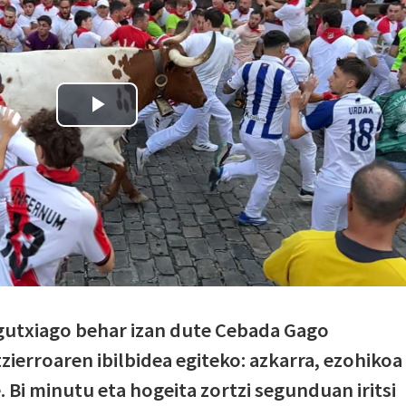
 gutxiago behar izan dute Cebada Gago
ierroaren ibilbidea egiteko: azkarra, ezohikoa
. Bi minutu eta hogeita zortzi segunduan iritsi