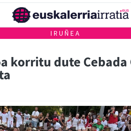
IRUÑEA
oa korritu dute Cebada
ta