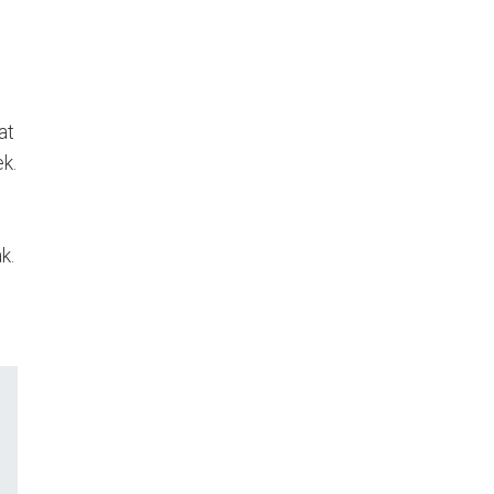
at
k.
k.