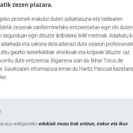
tik zezen plazara.
goko zezenek erakutsi duten azkartasuna eta taldearen
taldetik zezenak sanferminetako entzierroetan egin ohi duten
i segunduan egin dituzte ibilbideko 848 metroak. Adarkatu b
 adarkada eta sakona dela adierazi dute osasun profesionale
ditu gaurko lasterkaldiak: erorikoak eta kolpeak dituzte. Iaz
orritu dute entzierroa. Bigarrena izan da. Bihar Toros de
a. Gaurkoaren informazioa eman du Haritz Pascual kazetaria
eke.
:
atia.eus webguneko
edukiak musu truk entzun, irakur eta ikus