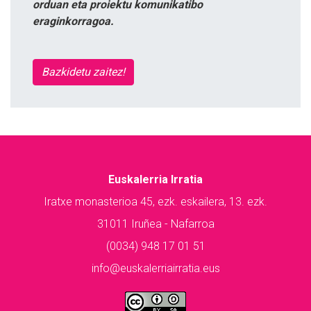
orduan eta proiektu komunikatibo
eraginkorragoa.
Bazkidetu zaitez!
Euskalerria Irratia
Iratxe monasterioa 45, ezk. eskailera, 13. ezk.
31011 Iruñea - Nafarroa
(0034) 948 17 01 51
info@euskalerriairratia.eus