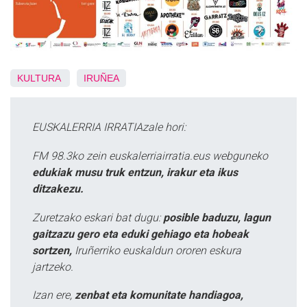
KULTURA
IRUÑEA
EUSKALERRIA IRRATIAzale hori:
FM 98.3ko zein euskalerriairratia.eus webguneko
edukiak musu truk entzun, irakur eta ikus
ditzakezu.
Zuretzako eskari bat dugu:
posible baduzu, lagun
gaitzazu gero eta eduki gehiago eta hobeak
sortzen,
Iruñerriko euskaldun ororen eskura
jartzeko.
Izan ere,
zenbat eta komunitate handiagoa,