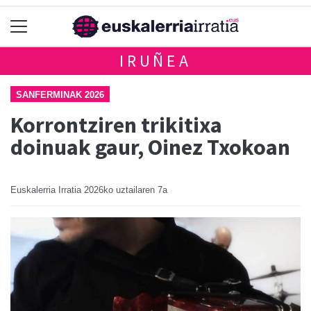
IRUÑEA
SANFERMINAK 2026
Korrontziren trikitixa
doinuak gaur, Oinez Txokoan
Euskalerria Irratia
2026ko uztailaren 7a