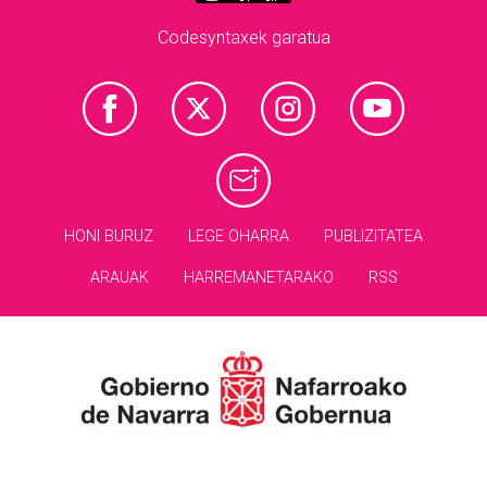
Codesyntaxek garatua
HONI BURUZ
LEGE OHARRA
PUBLIZITATEA
ARAUAK
HARREMANETARAKO
RSS