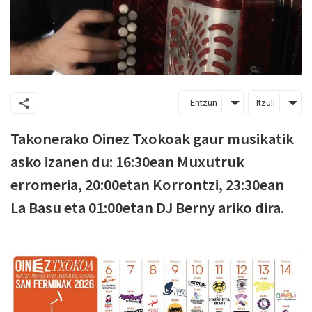
Entzun
Itzuli
Takonerako Oinez Txokoak gaur musikatik
asko izanen du: 16:30ean Muxutruk
erromeria, 20:00etan Korrontzi, 23:30ean
La Basu eta 01:00etan DJ Berny ariko dira.