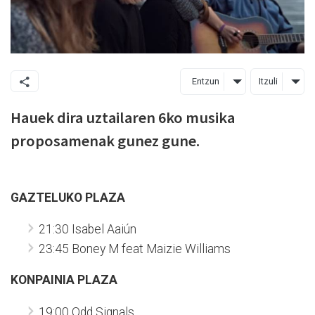
Entzun
Itzuli
Hauek dira uztailaren 6ko musika
proposamenak gunez gune.
GAZTELUKO PLAZA
21:30 Isabel Aaiún
23:45 Boney M feat Maizie Williams
KONPAINIA PLAZA
19:00 Odd Signals