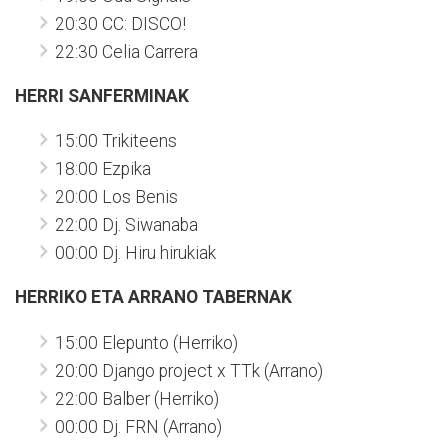
20:30 CC: DISCO!
22:30 Celia Carrera
HERRI SANFERMINAK
15:00 Trikiteens
18:00 Ezpika
20:00 Los Benis
22:00 Dj. Siwanaba
00:00 Dj. Hiru hirukiak
HERRIKO ETA ARRANO TABERNAK
15:00 Elepunto (Herriko)
20:00 Django project x TTk (Arrano)
22:00 Balber (Herriko)
00:00 Dj. FRN (Arrano)