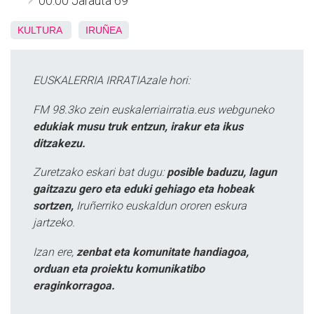
00:00 Jarauta 69
KULTURA
IRUÑEA
EUSKALERRIA IRRATIAzale hori:
FM 98.3ko zein euskalerriairratia.eus webguneko
edukiak musu truk entzun, irakur eta ikus
ditzakezu.
Zuretzako eskari bat dugu:
posible baduzu, lagun
gaitzazu gero eta eduki gehiago eta hobeak
sortzen,
Iruñerriko euskaldun ororen eskura
jartzeko.
Izan ere,
zenbat eta komunitate handiagoa,
orduan eta proiektu komunikatibo
eraginkorragoa.