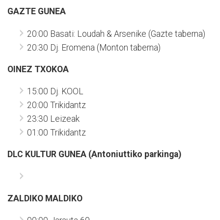
GAZTE GUNEA
20:00 Basati: Loudah & Arsenike (Gazte taberna)
20:30 Dj. Eromena (Monton taberna)
OINEZ TXOKOA
15:00 Dj. KOOL
20:00 Trikidantz
23:30 Leizeak
01:00 Trikidantz
DLC KULTUR GUNEA (Antoniuttiko parkinga)
ZALDIKO MALDIKO