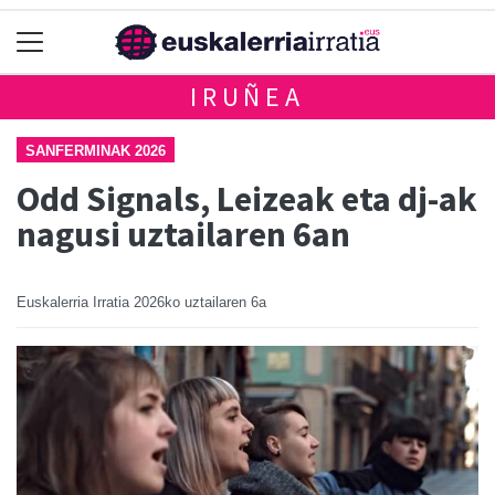
IRUÑEA
SANFERMINAK 2026
Odd Signals, Leizeak eta dj-ak
nagusi uztailaren 6an
Euskalerria Irratia
2026ko uztailaren 6a