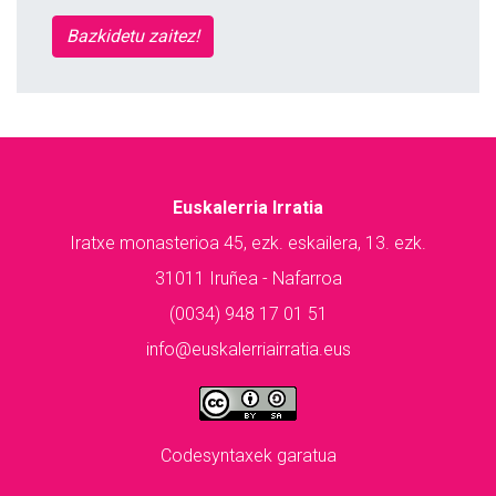
Bazkidetu zaitez!
Euskalerria Irratia
Iratxe monasterioa 45, ezk. eskailera, 13. ezk.
31011 Iruñea - Nafarroa
(0034) 948 17 01 51
info@euskalerriairratia.eus
Codesyntaxek garatua