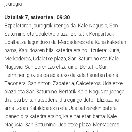
jauregia.
Uztailak 7, asteartea | 09:30
Ezpeletaren jauregitik irtengo da. Kale Nagusia, San
Saturnino eta Udaletxe plaza. Bertatik Konpartsak
Udalbatza lagunduko du Mercaderes eta Kuria kaleetan
barna, Kabildoaren bila, katedraleraino. Itzulera: Kuria,
Merkaderes, Udaletxe plaza, San Saturnino eta Kale
Nagusia, San Lorentzo elizaraino. Bertatik, San
Ferminen prozesioa abiatuko da kale hauetan barna:
Taconera, San Anton, Zapateria, Calceteros, Udaletxe
plaza eta San Saturnino. Bertatik Kale Nagusira joango
dira eta bertan atsedenaldia egingo dute. Elizkizuna
amaitzean Kabildoarekin eta Udalbatzarekin batera
joanen dira katedraleraino, kale hauetan barna: Kale
Nagusia, San Saturnino, Udaletxe plaza, Merkaderes