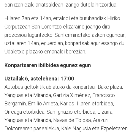
6an izan ezik, arratsaldean izango dutela hitzordua.
Hilaren 7an eta 14an, erraldoi eta buruhandiak Hiriko
Gorputzean San Lorentzo elizaraino joango dira
prozesioa laguntzeko. Sanferminetako azken egunean,
uztailaren 14an, eguerdian, konpartsak agur esango du
Udaletxe plazako emanaldi berezian.
Konpartsaren ibilbidea egunez egun
Uztailak 6, astelehena | 17:00
Autobus geltokitik abiatuko da konpartsa., Bake plaza,
Yanguas eta Miranda, Gartzia Ximénez, Francisco
Bergamín, Emilio Arrieta, Karlos III.aren etorbidea,
Orreaga etorbidea, San Ignazio etorbidea, Lizarra,
Yanguas eta Miranda, Navas de Tolosa, Arazuri
Doktorearen pasealekua, Kale Nagusia eta Ezpeletaren