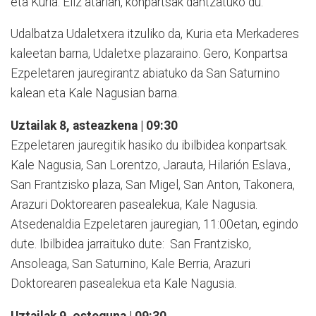
eta Kuria. Eliz atarian, konpartsak dantzatuko du.
Udalbatza Udaletxera itzuliko da, Kuria eta Merkaderes
kaleetan barna, Udaletxe plazaraino. Gero, Konpartsa
Ezpeletaren jauregirantz abiatuko da San Saturnino
kalean eta Kale Nagusian barna.
Uztailak 8, asteazkena | 09:30
Ezpeletaren jauregitik hasiko du ibilbidea konpartsak.
Kale Nagusia, San Lorentzo, Jarauta, Hilarión Eslava.,
San Frantzisko plaza, San Migel, San Anton, Takonera,
Arazuri Doktorearen pasealekua, Kale Nagusia.
Atsedenaldia Ezpeletaren jauregian, 11:00etan, egindo
dute. Ibilbidea jarraituko dute: San Frantzisko,
Ansoleaga, San Saturnino, Kale Berria, Arazuri
Doktorearen pasealekua eta Kale Nagusia.
Uztailak 9, osteguna | 09:30