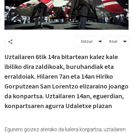
Entzun
Itzuli
Uztailaren 6tik 14ra bitartean kalez kale
ibiliko dira zaldikoak, buruhandiak eta
erraldoiak. Hilaren 7an eta 14an Hiriko
Gorputzean San Lorentzo elizaraino joango
da konpartsa. Uztailaren 14an, eguerdian,
konpartsaren agurra Udaletxe plazan
Egunero goizez aterako da kalera konpartsa, uztailaren