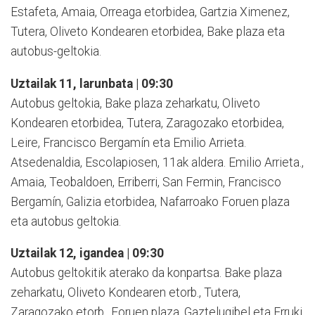
Estafeta, Amaia, Orreaga etorbidea, Gartzia Ximenez,
Tutera, Oliveto Kondearen etorbidea, Bake plaza eta
autobus-geltokia.
Uztailak 11, larunbata | 09:30
Autobus geltokia, Bake plaza zeharkatu, Oliveto
Kondearen etorbidea, Tutera, Zaragozako etorbidea,
Leire, Francisco Bergamín eta Emilio Arrieta.
Atsedenaldia, Escolapiosen, 11ak aldera. Emilio Arrieta.,
Amaia, Teobaldoen, Erriberri, San Fermin, Francisco
Bergamín, Galizia etorbidea, Nafarroako Foruen plaza
eta autobus geltokia.
Uztailak 12, igandea | 09:30
Autobus geltokitik aterako da konpartsa. Bake plaza
zeharkatu, Oliveto Kondearen etorb., Tutera,
Zaragozako etorb., Foruen plaza, Gaztelugibel eta Erruki