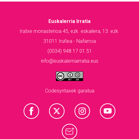
Euskalerria Irratia
Iratxe monasterioa 45, ezk. eskailera, 13. ezk.
31011 Iruñea - Nafarroa
(0034) 948 17 01 51
info@euskalerriairratia.eus
Codesyntaxek garatua