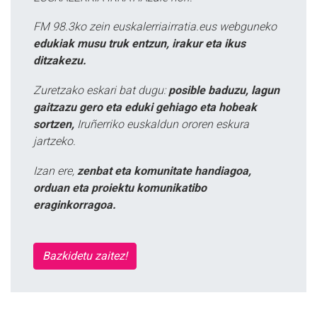
FM 98.3ko zein euskalerriairratia.eus webguneko
edukiak musu truk entzun, irakur eta ikus
ditzakezu.
Zuretzako eskari bat dugu:
posible baduzu, lagun
gaitzazu gero eta eduki gehiago eta hobeak
sortzen,
Iruñerriko euskaldun ororen eskura
jartzeko.
Izan ere,
zenbat eta komunitate handiagoa,
orduan eta proiektu komunikatibo
eraginkorragoa.
Bazkidetu zaitez!