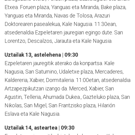
Etxea. Foruen plaza, Yanguas eta Miranda, Bake plaza,
Yanguas eta Miranda, Navas de Tolosa, Arazuri
Doktorearen pasealekua, Kale Nagusia. 11:30ean,
atsedenaldia Ezpeletaren jauregian egingo dute. San
Lorentzo, Descalzos, Jarauta eta Kale Nagusia.
Uztailak 13, astelehena | 09:30
Ezpeletaren jauregitik aterako da konpartsa. Kale
Nagusia, San Saturnino, Udaletxe plaza, Mercaderes,
Kaldereria, Xabier, Dormitaleria. 11:00etan, atsedenaldia
Artzapezpikutzan izango da. Merced, Xabier, San
Agustin, Telleria, Ahumada Dukea., Gazteluko plaza, San
Nikolas, San Migel, San Frantzisko plaza, Hilarión
Eslava eta Kale Nagusia.
Uztailak 14, asteartea | 09:30