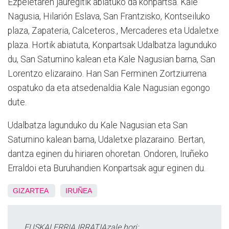
Ezpeletaren jauregitik abiatuko da konpartsa. Kale
Nagusia, Hilarión Eslava, San Frantzisko, Kontseiluko
plaza, Zapateria, Calceteros., Mercaderes eta Udaletxe
plaza. Hortik abiatuta, Konpartsak Udalbatza lagunduko
du, San Saturnino kalean eta Kale Nagusian barna, San
Lorentzo elizaraino. Han San Ferminen Zortziurrena
ospatuko da eta atsedenaldia Kale Nagusian egongo
dute.
Udalbatza lagunduko du Kale Nagusian eta San
Saturnino kalean barna, Udaletxe plazaraino. Bertan,
dantza eginen du hiriaren ohoretan. Ondoren, Iruñeko
Erraldoi eta Buruhandien Konpartsak agur eginen du.
GIZARTEA
IRUÑEA
EUSKALERRIA IRRATIAzale hori: