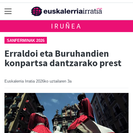
IRUÑEA
SANFERMINAK 2026
Erraldoi eta Buruhandien
konpartsa dantzarako prest
Euskalerria Irratia
2026ko uztailaren 3a