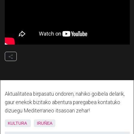
Aktualitatea birpasatu ondoren, nahiko goibela delarik,
gaur enekok bizitako abentura paregabea kontatuko
dizuegu Mediterraneo itsasoan zehar!
KULTURA
IRUÑEA