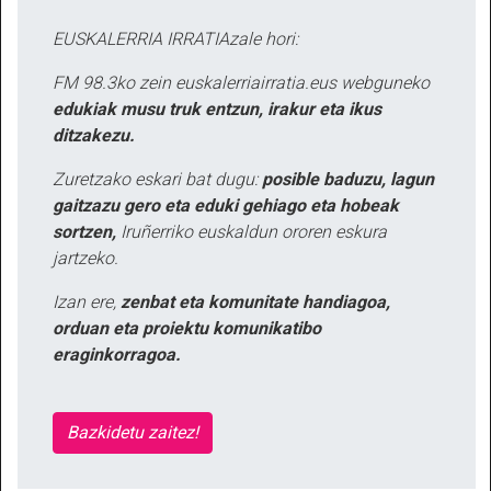
EUSKALERRIA IRRATIAzale hori:
FM 98.3ko zein euskalerriairratia.eus webguneko
edukiak musu truk entzun, irakur eta ikus
ditzakezu.
Zuretzako eskari bat dugu:
posible baduzu, lagun
gaitzazu gero eta eduki gehiago eta hobeak
sortzen,
Iruñerriko euskaldun ororen eskura
jartzeko.
Izan ere,
zenbat eta komunitate handiagoa,
orduan eta proiektu komunikatibo
eraginkorragoa.
Bazkidetu zaitez!