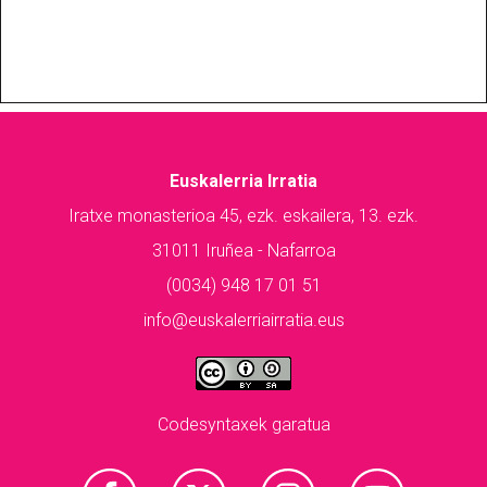
Euskalerria Irratia
Iratxe monasterioa 45, ezk. eskailera, 13. ezk.
31011 Iruñea - Nafarroa
(0034) 948 17 01 51
info@euskalerriairratia.eus
Codesyntaxek garatua