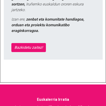
sortzen,
Iruñerriko euskaldun ororen eskura
jartzeko.
Izan ere,
zenbat eta komunitate handiagoa,
orduan eta proiektu komunikatibo
eraginkorragoa.
Bazkidetu zaitez!
Euskalerria Irratia