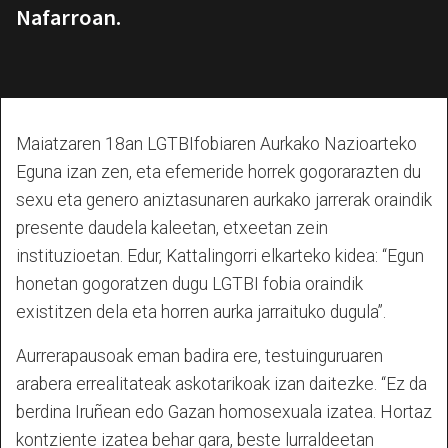
Nafarroan.
Maiatzaren 18an LGTBIfobiaren Aurkako Nazioarteko
Eguna izan zen, eta efemeride horrek gogorarazten du
sexu eta genero aniztasunaren aurkako jarrerak oraindik
presente daudela kaleetan, etxeetan zein
instituzioetan. Edur, Kattalingorri elkarteko kidea: “Egun
honetan gogoratzen dugu LGTBI fobia oraindik
existitzen dela eta horren aurka jarraituko dugula”.
Aurrerapausoak eman badira ere, testuinguruaren
arabera errealitateak askotarikoak izan daitezke. “Ez da
berdina Iruñean edo Gazan homosexuala izatea. Hortaz
kontziente izatea behar gara, beste lurraldeetan