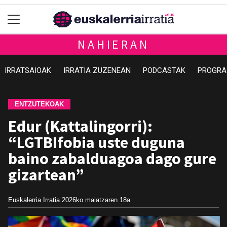
NAHIERAN
IRRATSAIOAK
IRRATIA ZUZENEAN
PODCASTAK
PROGRA
ENTZUTEKOAK
Edur (Kattalingorri):
“LGTBIfobia uste duguna
baino zabalduagoa dago gure
gizartean”
Euskalerria Irratia
2026ko maiatzaren 18a