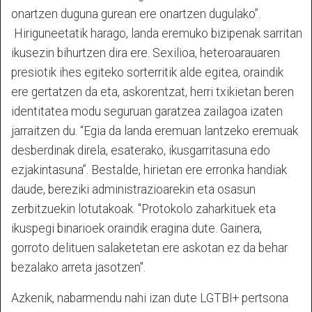
onartzen duguna gurean ere onartzen dugulako”.
Hiriguneetatik harago, landa eremuko bizipenak sarritan
ikusezin bihurtzen dira ere. Sexilioa, heteroarauaren
presiotik ihes egiteko sorterritik alde egitea, oraindik
ere gertatzen da eta, askorentzat, herri txikietan beren
identitatea modu seguruan garatzea zailagoa izaten
jarraitzen du. “Egia da landa eremuan lantzeko eremuak
desberdinak direla, esaterako, ikusgarritasuna edo
ezjakintasuna”. Bestalde, hirietan ere erronka handiak
daude, bereziki administrazioarekin eta osasun
zerbitzuekin lotutakoak. "Protokolo zaharkituek eta
ikuspegi binarioek oraindik eragina dute. Gainera,
gorroto delituen salaketetan ere askotan ez da behar
bezalako arreta jasotzen".
Azkenik, nabarmendu nahi izan dute LGTBI+ pertsona