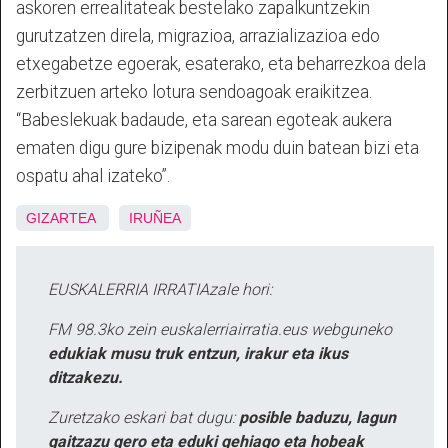
askoren errealitateak bestelako zapalkuntzekin
gurutzatzen direla, migrazioa, arrazializazioa edo
etxegabetze egoerak, esaterako, eta beharrezkoa dela
zerbitzuen arteko lotura sendoagoak eraikitzea.
“Babeslekuak badaude, eta sarean egoteak aukera
ematen digu gure bizipenak modu duin batean bizi eta
ospatu ahal izateko”.
GIZARTEA
IRUÑEA
EUSKALERRIA IRRATIAzale hori:
FM 98.3ko zein euskalerriairratia.eus webguneko
edukiak musu truk entzun, irakur eta ikus
ditzakezu.
Zuretzako eskari bat dugu:
posible baduzu, lagun
gaitzazu gero eta eduki gehiago eta hobeak