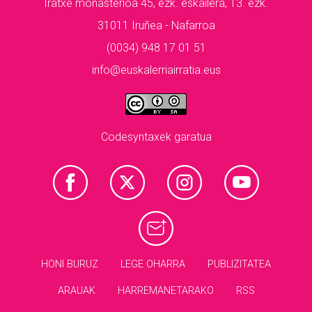
Iratxe monasterioa 45, ezk. eskailera, 13. ezk.
31011 Iruñea - Nafarroa
(0034) 948 17 01 51
info@euskalerriairratia.eus
Codesyntaxek garatua
HONI BURUZ
LEGE OHARRA
PUBLIZITATEA
ARAUAK
HARREMANETARAKO
RSS