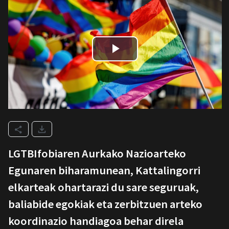
LGTBIfobiaren Aurkako Nazioarteko
Egunaren biharamunean, Kattalingorri
elkarteak ohartarazi du sare seguruak,
baliabide egokiak eta zerbitzuen arteko
koordinazio handiagoa behar direla