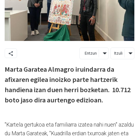
Entzun
Itzuli
Marta Garatea Almagro iruindarra da
afixaren egilea inoizko parte hartzerik
handiena izan duen herri bozketan. 10.712
boto jaso dira aurtengo edizioan.
"Kartela gertukoa eta familiarra izatea nahi nuen" azaldu
du Marta Garateak, "Kuadrilla erdian txurroak jaten eta