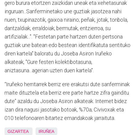
gero burura etortzen zaizkidan uneak eta xehetasunak
inguruan...Sanferminetako une guztiak jasotzea nahi
nuen, txupinazotik, gaixoa niraino; peñak, jotak, tonbola,
dantzaldiak, erraldoiak, bermutak, entzierroa, su
artifizialak...". "Festetan parte hartzen duten pertsona
guztiak une batean edo bestean identifikatuta sentituko
diren kartela" baloratu du Joseba Asiron Iruñeko
alkateak, "Gure festen kolektibotasuna,
aniztasuna...agerian uzten duen kartela".
“Iruñeko herritarrek berriz ere erakutsi dute sanferminak
maite dituztela eta berriz ere parte hartze zifra gainditu
dute” azaldu du Joseba Asiron alkateak. Internet bidez
izan dira nagusi jasotako botoak, %70a; Civivoxak eta
010 telefonoaren bitartez emandakoak jarraituta.
GIZARTEA
IRUÑEA