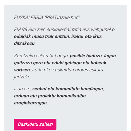
EUSKALERRIA IRRATIAzale hori:
FM 98.3ko zein euskalerriairratia.eus webguneko
edukiak musu truk entzun, irakur eta ikus
ditzakezu.
Zuretzako eskari bat dugu:
posible baduzu, lagun
gaitzazu gero eta eduki gehiago eta hobeak
sortzen,
Iruñerriko euskaldun ororen eskura
jartzeko.
Izan ere,
zenbat eta komunitate handiagoa,
orduan eta proiektu komunikatibo
eraginkorragoa.
Bazkidetu zaitez!