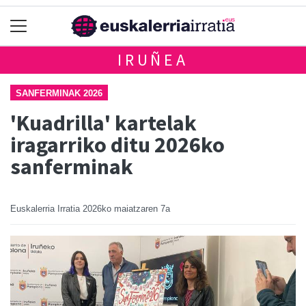
IRUÑEA
SANFERMINAK 2026
'Kuadrilla' kartelak
iragarriko ditu 2026ko
sanferminak
Euskalerria Irratia
2026ko maiatzaren 7a