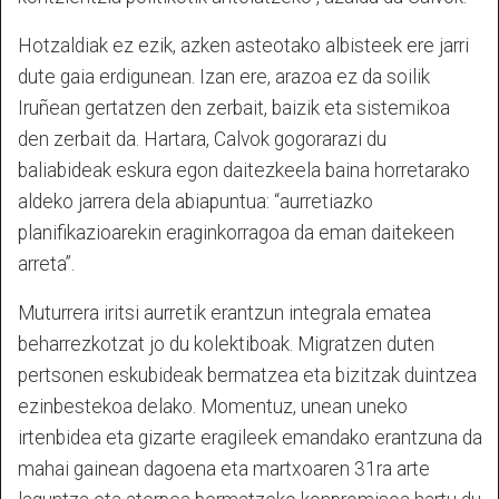
Hotzaldiak ez ezik, azken asteotako albisteek ere jarri
dute gaia erdigunean. Izan ere, arazoa ez da soilik
Iruñean gertatzen den zerbait, baizik eta sistemikoa
den zerbait da. Hartara, Calvok gogorarazi du
baliabideak eskura egon daitezkeela baina horretarako
aldeko jarrera dela abiapuntua: “aurretiazko
planifikazioarekin eraginkorragoa da eman daitekeen
arreta”.
Muturrera iritsi aurretik erantzun integrala ematea
beharrezkotzat jo du kolektiboak. Migratzen duten
pertsonen eskubideak bermatzea eta bizitzak duintzea
ezinbestekoa delako. Momentuz, unean uneko
irtenbidea eta gizarte eragileek emandako erantzuna da
mahai gainean dagoena eta martxoaren 31ra arte