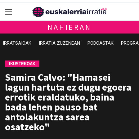
NAHIERAN
IRRATSAIOAK
IRRATIA ZUZENEAN
PODCASTAK
PROGRA
IKUSTEKOAK
Samira Calvo: "Hamasei
lagun hartuta ez dugu egoera
errotik eraldatuko, baina
bada lehen pauso bat
antolakuntza sarea
osatzeko"