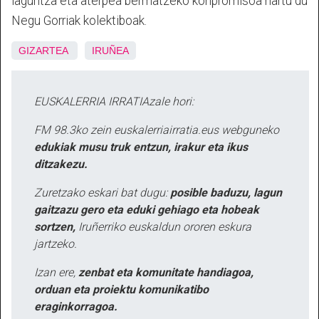
laguntza eta aterpea bermatzeko konpromisoa hartu du
Negu Gorriak kolektiboak.
GIZARTEA
IRUÑEA
EUSKALERRIA IRRATIAzale hori:
FM 98.3ko zein euskalerriairratia.eus webguneko
edukiak musu truk entzun, irakur eta ikus
ditzakezu.
Zuretzako eskari bat dugu:
posible baduzu, lagun
gaitzazu gero eta eduki gehiago eta hobeak
sortzen,
Iruñerriko euskaldun ororen eskura
jartzeko.
Izan ere,
zenbat eta komunitate handiagoa,
orduan eta proiektu komunikatibo
eraginkorragoa.