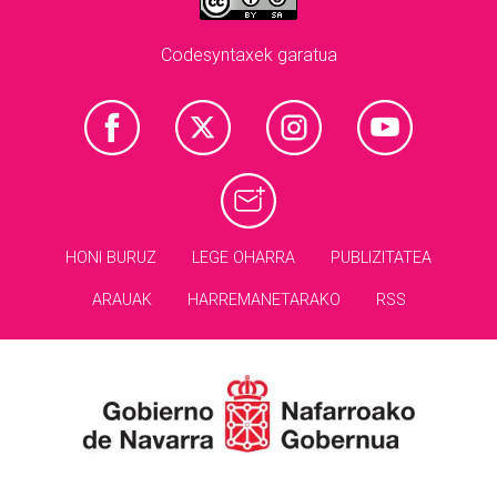
Codesyntaxek garatua
HONI BURUZ
LEGE OHARRA
PUBLIZITATEA
ARAUAK
HARREMANETARAKO
RSS