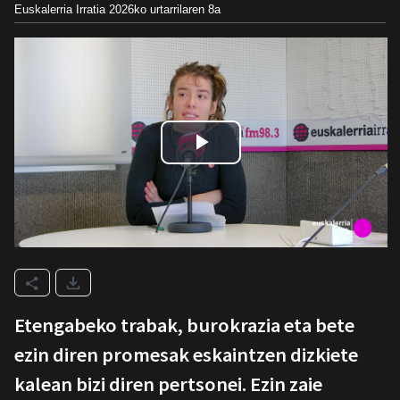
Euskalerria Irratia
2026ko urtarrilaren 8a
Etengabeko trabak, burokrazia eta bete
ezin diren promesak eskaintzen dizkiete
kalean bizi diren pertsonei. Ezin zaie