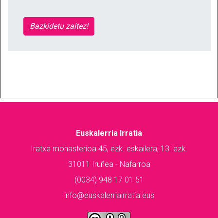
Bazkidetu zaitez!
Euskalerria Irratia
Iratxe monasterioa 45, ezk. eskailera, 13. ezk.
31011 Iruñea - Nafarroa
(0034) 948 17 01 51
info@euskalerriairratia.eus