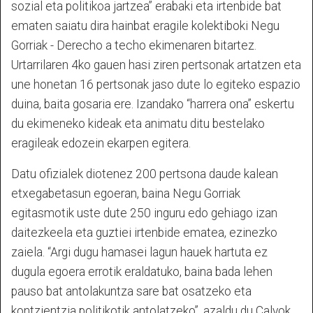
sozial eta politikoa jartzea” erabaki eta irtenbide bat
ematen saiatu dira hainbat eragile kolektiboki Negu
Gorriak - Derecho a techo ekimenaren bitartez.
Urtarrilaren 4ko gauen hasi ziren pertsonak artatzen eta
une honetan 16 pertsonak jaso dute lo egiteko espazio
duina, baita gosaria ere. Izandako “harrera ona” eskertu
du ekimeneko kideak eta animatu ditu bestelako
eragileak edozein ekarpen egitera.
Datu ofizialek diotenez 200 pertsona daude kalean
etxegabetasun egoeran, baina Negu Gorriak
egitasmotik uste dute 250 inguru edo gehiago izan
daitezkeela eta guztiei irtenbide ematea, ezinezko
zaiela. “Argi dugu hamasei lagun hauek hartuta ez
dugula egoera errotik eraldatuko, baina bada lehen
pauso bat antolakuntza sare bat osatzeko eta
kontzientzia politikotik antolatzeko”, azaldu du Calvok.