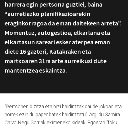
harrera egin pertsona guztiei, baina
“aurretiazko planifikazioarekin
eraginkorragoa da eman daitekeen arreta”.
Momentuz, autogestioa, elkarlana eta
elkartasun sareari esker aterpea eman
diete 16 gazteri, Katakraken eta
martxoaren 31ra arte aurreikusi dute
mantentzea eskaintza.
“Pertsonen bizitza eta bizi baldintzak daude jokoan eta
horrek ezin du paper batek baldintzatu”. Argi du Samira
Calvo Negu Gorriak ekimeneko kideak. Egoerari “foku