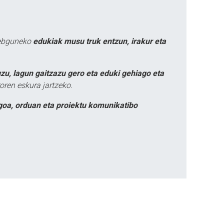
webguneko
edukiak musu truk entzun, irakur eta
zu, lagun gaitzazu gero eta eduki gehiago eta
oren eskura jartzeko.
goa, orduan eta proiektu komunikatibo