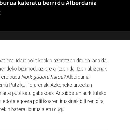
iburua kaleratu berri du Alberdania
k
at ere. Ideia politikoak plazaratzen dituen lana da,
 mendeko bizimoduaz ere aritzen da. Izen abizenak
 ere bada
Nork gudura haroa?
Alberdania
berria Patziku Perurenak. Azkeneko urteetan
ain arte publikatu gabekoak. Artxiboetan aurkitutako
edota egoera politikoaren iruzkinak biltzen dira,
rekin batera liburua aletu dugu.