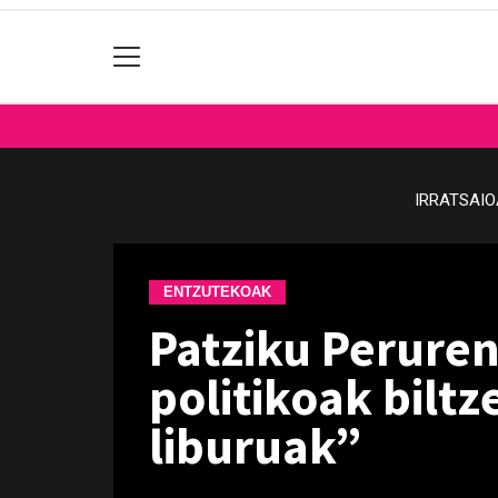
IRRATSAI
ENTZUTEKOAK
Patziku Perurena
politikoak bilt
liburuak”