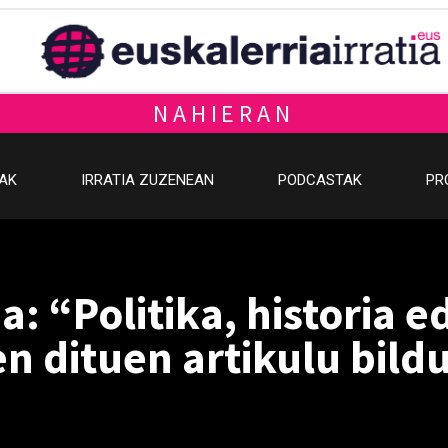
NAHIERAN
OAK
IRRATIA ZUZENEAN
PODCASTAK
PR
: “Politika, historia e
zen dituen artikulu bil