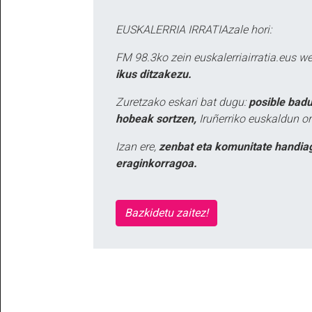
EUSKALERRIA IRRATIAzale hori:
FM 98.3ko zein euskalerriairratia.eus 
ikus ditzakezu.
Zuretzako eskari bat dugu:
posible badu
hobeak sortzen,
Iruñerriko euskaldun or
Izan ere,
zenbat eta komunitate handia
eraginkorragoa.
Bazkidetu zaitez!