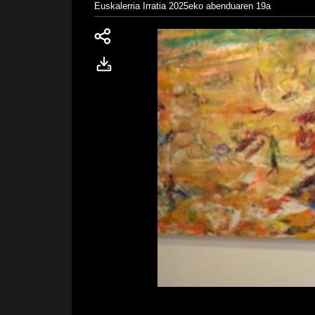
Euskalerria Irratia
2025eko abenduaren 19a