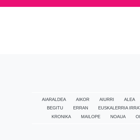
AIARALDEA
AIKOR
AIURRI
ALEA
BEGITU
ERRAN
EUSKALERRIA IRRA
KRONIKA
MAILOPE
NOAUA
O