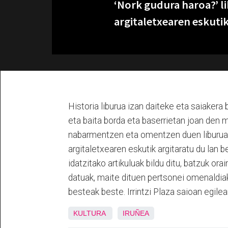
‘Nork gudura haroa?’ l
argitaletxearen eskuti
Historia liburua izan daiteke eta saiakera b
eta baita borda eta baserrietan joan den
nabarmentzen eta omentzen duen liburua
argitaletxearen eskutik argitaratu du lan 
idatzitako artikuluak bildu ditu, batzuk or
datuak, maite dituen pertsonei omenaldiak 
besteak beste. Irrintzi Plaza saioan egilea
KULTURA
IRUÑEA