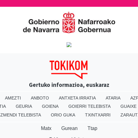
Gertuko informazioa, euskaraz
AMEZTI
ANBOTO
ANTXETA IRRATIA
ATARIA
AZP
TIA
GEURIA
GOIENA
GOIERRI TELEBISTA
GUAIXE
IZMENDI TELEBISTA
ORIO GUKA
TXINTXARRI
ZARAUT
Matx
Gurean
Ttap