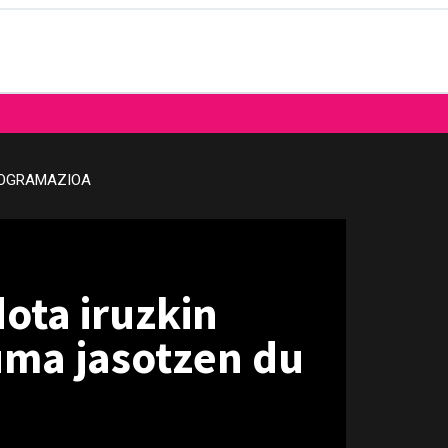
OGRAMAZIOA
dota iruzkin
duma jasotzen du