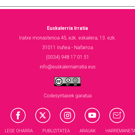
Euskalerria Irratia
Iratxe monasterioa 45, ezk. eskailera, 13. ezk.
31011 Iruñea - Nafarroa
(0034) 948 17 01 51
info@euskalerriairratia.eus
Codesyntaxek garatua
LEGE OHARRA
PUBLIZITATEA
ARAUAK
HARREMANET