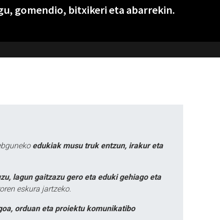
u, gomendio, bitxikeri eta abarrekin.
webguneko
edukiak musu truk entzun, irakur eta
zu, lagun gaitzazu gero eta eduki gehiago eta
oren eskura jartzeko.
goa, orduan eta proiektu komunikatibo