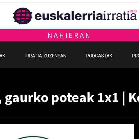
NAHIERAN
OAK
IRRATIA ZUZENEAN
PODCASTAK
PR
 gaurko poteak 1x1 | K