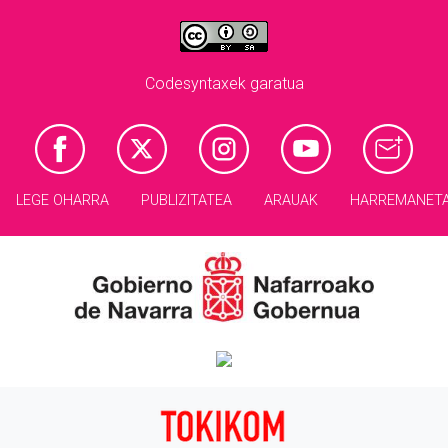
Codesyntaxek garatua
LEGE OHARRA
PUBLIZITATEA
ARAUAK
HARREMANET