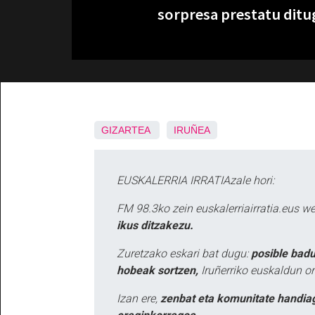
sorpresa prestatu ditug
GIZARTEA
IRUÑEA
EUSKALERRIA IRRATIAzale hori:
FM 98.3ko zein euskalerriairratia.eus 
ikus ditzakezu.
Zuretzako eskari bat dugu:
posible badu
hobeak sortzen,
Iruñerriko euskaldun or
Izan ere,
zenbat eta komunitate handia