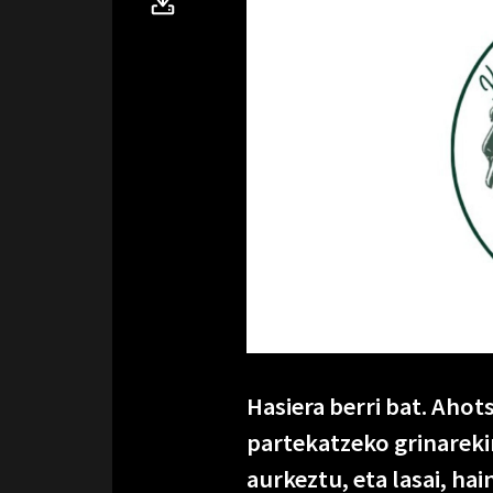
Hasiera berri bat. Ahot
partekatzeko grinarek
aurkeztu, eta lasai, ha