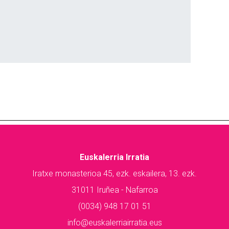
Euskalerria Irratia
Iratxe monasterioa 45, ezk. eskailera, 13. ezk.
31011 Iruñea - Nafarroa
(0034) 948 17 01 51
info@euskalerriairratia.eus