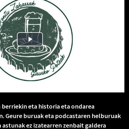
s berriekin eta historia eta ondarea
in. Geure buruak eta podcastaren helburuak
in astunak ez izatearren zenbait galdera