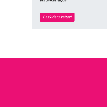
eraginkorragoa.
Bazkidetu zaitez!