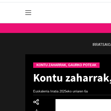
IRRATSAI
KONTU ZAHARRAK, GAURKO POTEAK
Kontu zaharrak,
Euskalerria Irratia
2025eko urriaren 6a