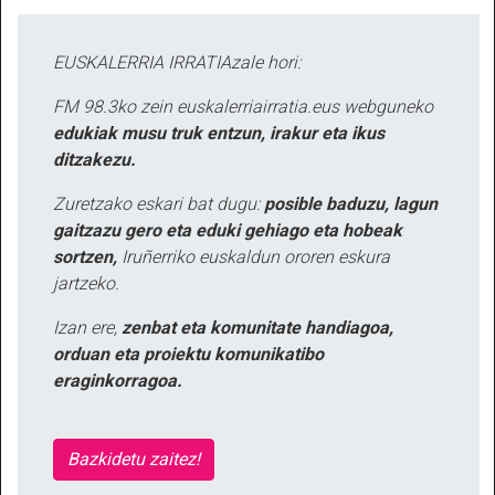
EUSKALERRIA IRRATIAzale hori:
FM 98.3ko zein euskalerriairratia.eus webguneko
edukiak musu truk entzun, irakur eta ikus
ditzakezu.
Zuretzako eskari bat dugu:
posible baduzu, lagun
gaitzazu gero eta eduki gehiago eta hobeak
sortzen,
Iruñerriko euskaldun ororen eskura
jartzeko.
Izan ere,
zenbat eta komunitate handiagoa,
orduan eta proiektu komunikatibo
eraginkorragoa.
Bazkidetu zaitez!