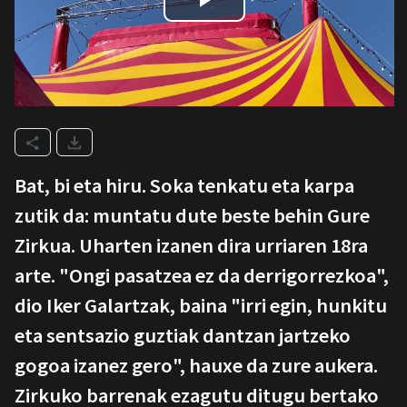
Bat, bi eta hiru. Soka tenkatu eta karpa
zutik da: muntatu dute beste behin Gure
Zirkua. Uharten izanen dira urriaren 18ra
arte. "Ongi pasatzea ez da derrigorrezkoa",
dio Iker Galartzak, baina "irri egin, hunkitu
eta sentsazio guztiak dantzan jartzeko
gogoa izanez gero", hauxe da zure aukera.
Zirkuko barrenak ezagutu ditugu bertako