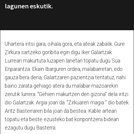
lagunen eskutik.
Uhartera iritsi gara, oihala gora, eta ateak zabalik. Gure
Zirkura sartzeko gonbita egin digu Iker Galartzak.
Lurrean makurtuta luzapen lanetan topatu dugu Sua
Enparantza. Ekain Ibarguren ordea, malabarretan, edo
gauza bera dena, Galartzaren pazientzia tentatuz; nahi
baino zarata gehiago atera du malabar-mazoarekin
zerutik lurrera. "Gehien makurtzen den gizona" dela iritzi
dio Galartzak. Argia joan da. "Zirkuaren magia " dio batek.
Aritz Basterraren bila joan da bestea. Kable artean
topatu eta beste ezusteko bat konpontzera bidean
ezagutu dugu Basterra.