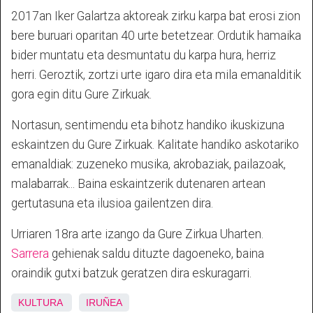
2017an Iker Galartza aktoreak zirku karpa bat erosi zion
bere buruari oparitan 40 urte betetzear. Ordutik hamaika
bider muntatu eta desmuntatu du karpa hura, herriz
herri. Geroztik, zortzi urte igaro dira eta mila emanalditik
gora egin ditu Gure Zirkuak.
Nortasun, sentimendu eta bihotz handiko ikuskizuna
eskaintzen du Gure Zirkuak. Kalitate handiko askotariko
emanaldiak: zuzeneko musika, akrobaziak, pailazoak,
malabarrak... Baina eskaintzerik dutenaren artean
gertutasuna eta ilusioa gailentzen dira.
Urriaren 18ra arte izango da Gure Zirkua Uharten.
Sarrera
gehienak saldu dituzte dagoeneko, baina
oraindik gutxi batzuk geratzen dira eskuragarri.
KULTURA
IRUÑEA