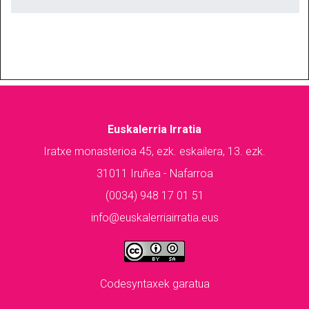
Euskalerria Irratia
Iratxe monasterioa 45, ezk. eskailera, 13. ezk.
31011 Iruñea - Nafarroa
(0034) 948 17 01 51
info@euskalerriairratia.eus
Codesyntaxek garatua