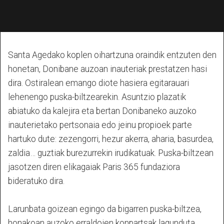
Santa Agedako koplen oihartzuna oraindik entzuten den
honetan, Donibane auzoan inauteriak prestatzen hasi
dira. Ostiralean emango diote hasiera egitarauari
lehenengo puska-biltzearekin. Asuntzio plazatik
abiatuko da kalejira eta bertan Donibaneko auzoko
inauterietako pertsonaia edo jeinu propioek parte
hartuko dute: zezengorri, hezur akerra, aharia, basurdea,
zaldia… guztiak burezurrekin irudikatuak. Puska-biltzean
jasotzen diren elikagaiak Paris 365 fundaziora
bideratuko dira.
Larunbata goizean egingo da bigarren puska-biltzea,
honakoan auzoko erraldoien konpartsak lagunduta.