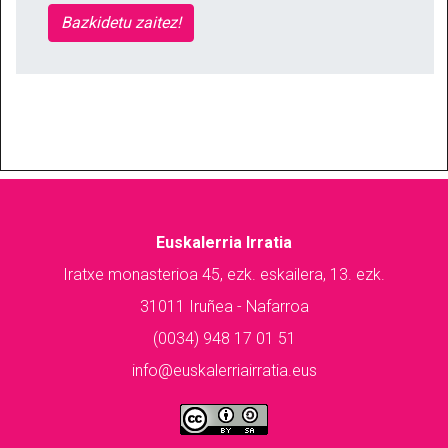
Bazkidetu zaitez!
Euskalerria Irratia
Iratxe monasterioa 45, ezk. eskailera, 13. ezk.
31011 Iruñea - Nafarroa
(0034) 948 17 01 51
info@euskalerriairratia.eus