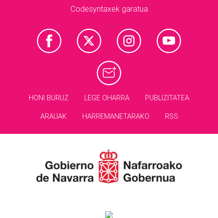
Codesyntaxek garatua
HONI BURUZ
LEGE OHARRA
PUBLIZITATEA
ARAUAK
HARREMANETARAKO
RSS