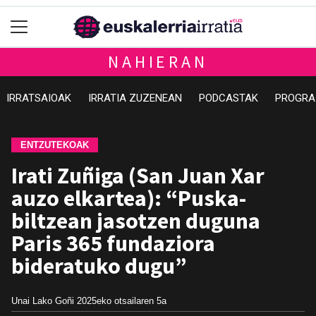
NAHIERAN
IRRATSAIOAK
IRRATIA ZUZENEAN
PODCASTAK
PROGRA
ENTZUTEKOAK
Irati Zuñiga (San Juan Xar
auzo elkartea): “Puska-
biltzean jasotzen duguna
Paris 365 fundaziora
bideratuko dugu”
Unai Lako Goñi
2025eko otsailaren 5a