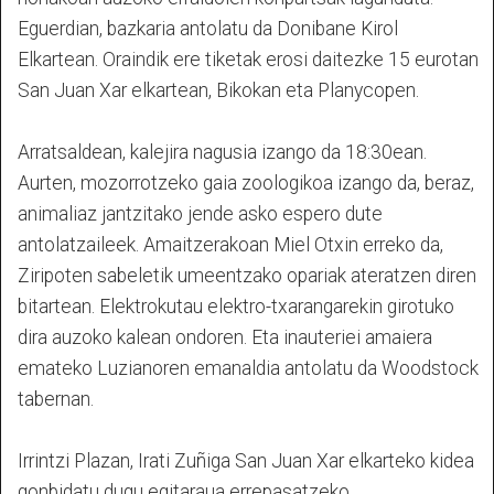
Eguerdian, bazkaria antolatu da Donibane Kirol
Elkartean. Oraindik ere tiketak erosi daitezke 15 eurotan
San Juan Xar elkartean, Bikokan eta Planycopen.
Arratsaldean, kalejira nagusia izango da 18:30ean.
Aurten, mozorrotzeko gaia zoologikoa izango da, beraz,
animaliaz jantzitako jende asko espero dute
antolatzaileek. Amaitzerakoan Miel Otxin erreko da,
Ziripoten sabeletik umeentzako opariak ateratzen diren
bitartean. Elektrokutau elektro-txarangarekin girotuko
dira auzoko kalean ondoren. Eta inauteriei amaiera
emateko Luzianoren emanaldia antolatu da Woodstock
tabernan.
Irrintzi Plazan, Irati Zuñiga San Juan Xar elkarteko kidea
gonbidatu dugu egitaraua errepasatzeko.