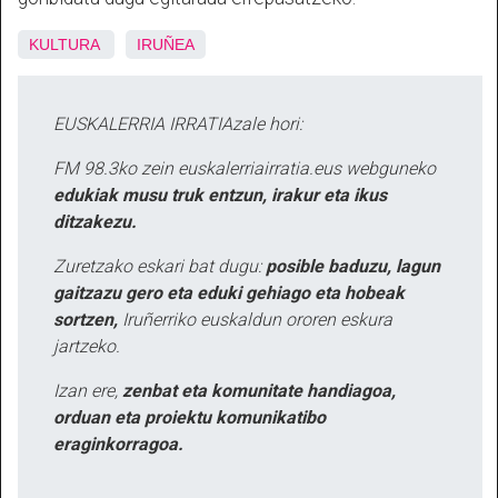
KULTURA
IRUÑEA
EUSKALERRIA IRRATIAzale hori:
FM 98.3ko zein euskalerriairratia.eus webguneko
edukiak musu truk entzun, irakur eta ikus
ditzakezu.
Zuretzako eskari bat dugu:
posible baduzu, lagun
gaitzazu gero eta eduki gehiago eta hobeak
sortzen,
Iruñerriko euskaldun ororen eskura
jartzeko.
Izan ere,
zenbat eta komunitate handiagoa,
orduan eta proiektu komunikatibo
eraginkorragoa.