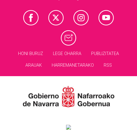
HONI BURUZ
LEGE OHARRA
PUBLIZITATEA
ARAUAK
HARREMANETARAKO
RSS