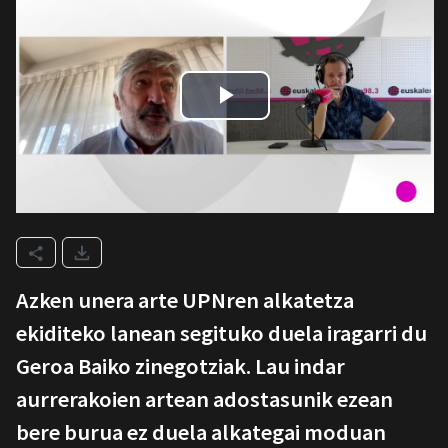
Azken unera arte UPNren alkatetza
ekiditeko lanean segituko duela iragarri du
Geroa Baiko zinegotziak. Lau indar
aurrerakoien artean adostasunik ezean
bere burua ez duela alkategai moduan