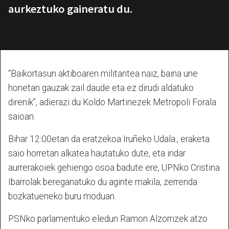
aurkeztuko gaineratu du.
“Baikortasun aktiboaren militantea naiz, baina une
honetan gauzak zail daude eta ez dirudi aldatuko
direnik”, adierazi du Koldo Martinezek Metropoli Forala
saioan.
Bihar 12:00etan da eratzekoa Iruñeko Udala., eraketa
saio horretan alkatea hautatuko dute, eta indar
aurrerakoiek gehiengo osoa badute ere, UPNko Cristina
Ibarrolak bereganatuko du aginte makila, zerrenda
bozkatueneko buru moduan.
PSNko parlamentuko eledun Ramon Alzorrizek atzo