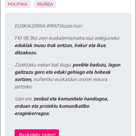
POLITIKA
IRUÑEA
EUSKALERRIA IRRATIAzale hori:
FM 98.3ko zein euskalerriairratia.eus webguneko
edukiak musu truk entzun, irakur eta ikus
ditzakezu.
Zuretzako eskari bat dugu:
posible baduzu, lagun
gaitzazu gero eta eduki gehiago eta hobeak
sortzen,
Iruñerriko euskaldun ororen eskura
jartzeko.
Izan ere,
zenbat eta komunitate handiagoa,
orduan eta proiektu komunikatibo
eraginkorragoa.
Bazkidetu zaitez!