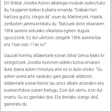
EH Bilduk Joseba Asiron alkategai moduan aurkeztuko
du, hirugarren bideei bizkarra emanda. “Erabaki hori
hartzea guztiz zilegia da”, esan du Martinezek. Haatik,
zenbaiten jarrera kritikatu du: “Batzuek diote ekainaren
18tik aurrera sekulako elkarlana eginen dugula
oposiziotik. Ez dut ulertzen zergatik 18tik aurrera bai
eta 16an edo 17an ez”.
Gauzak horrela, aldaketarik ezean, bihar Geroa Baiko bi
zinegotziek Joseba Asironen aldeko botoa emanen
dute, baina azken minutura arte ez ei dute etsiko: “Gu
azken unera arte saiatuko gara gauzak aldatzen,
aldaketarik ezean beste lau urtez alkate atzerakoi eta
euskarofoboa izanen baitugu. Ezin dut ulertu, ezin dut
onartu. Gu ez garelako dira. Eta direlako izango dira”,
gaineratu du.