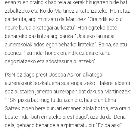
esan zuen oraindik badirela aukerak hirugarren bide bat
zabaltzeko eta Koldo Martinez alkate izateko. Horretaz
galdetuta, argi mintzatu da Martinez: “Oraindik ez dut
neure burua alkategai aurkeztu”. Hori egiteko bete
beharreko baldintza argi dauka: “Udaleko lau indar
aurrerakoiak ados egon beharko lirateke”. Baina, salatu
duenez, “lau indar horiek oraindik ez dira elkartu
negoziatzeko eta adostasuna bilatzeko”.
PSN ez dago prest Joseba Asiron alkategai
aurrerakoirik bozkatuena sustengatzeko. Halere, alderdi
sozialistaren jarreran aurrerapen bat dakusa Martinezek:
“PSN pixka bat mugitu da; izan ere, hasieran Elma
Saizek zioen bere buruari emanen ziola botoa, eta orain
beste indar bati emateko prest dago”, azaldu du. Dena
dela, gehiago behar dela azpimarratu du: “Ez da aski”.