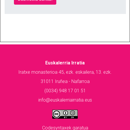
Euskalerria Irratia
Iratxe monasterioa 45, ezk. eskailera, 13. ezk.
31011 Iruñea - Nafarroa
(0034) 948 17 01 51
info@euskalerriairratia.eus
Codesyntaxek garatua