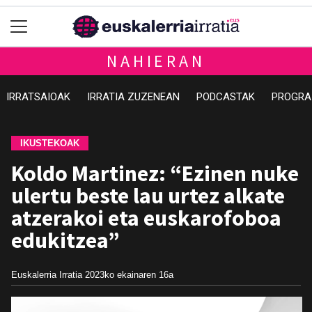
NAHIERAN
IRRATSAIOAK
IRRATIA ZUZENEAN
PODCASTAK
PROGRA
IKUSTEKOAK
Koldo Martinez: “Ezinen nuke
ulertu beste lau urtez alkate
atzerakoi eta euskarofoboa
edukitzea”
Euskalerria Irratia
2023ko ekainaren 16a