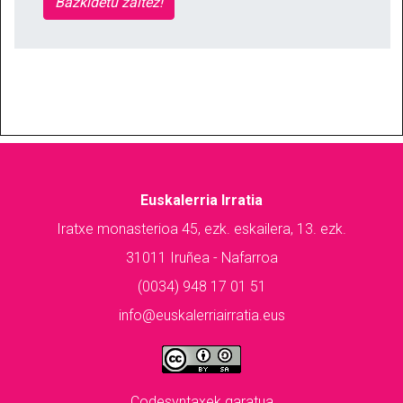
Bazkidetu zaitez!
Euskalerria Irratia
Iratxe monasterioa 45, ezk. eskailera, 13. ezk.
31011 Iruñea - Nafarroa
(0034) 948 17 01 51
info@euskalerriairratia.eus
Codesyntaxek garatua