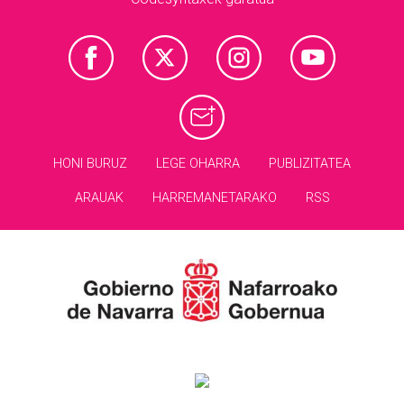
HONI BURUZ
LEGE OHARRA
PUBLIZITATEA
ARAUAK
HARREMANETARAKO
RSS