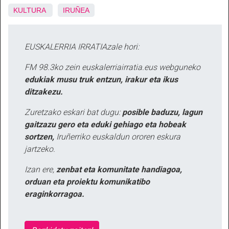
KULTURA
IRUÑEA
EUSKALERRIA IRRATIAzale hori:
FM 98.3ko zein euskalerriairratia.eus webguneko
edukiak musu truk entzun, irakur eta ikus
ditzakezu.
Zuretzako eskari bat dugu:
posible baduzu, lagun
gaitzazu gero eta eduki gehiago eta hobeak
sortzen,
Iruñerriko euskaldun ororen eskura
jartzeko.
Izan ere,
zenbat eta komunitate handiagoa,
orduan eta proiektu komunikatibo
eraginkorragoa.