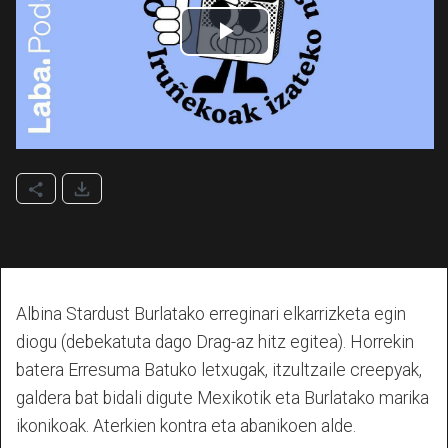
Albina Stardust Burlatako erreginari elkarrizketa egin
diogu (debekatuta dago Drag-az hitz egitea). Horrekin
batera Erresuma Batuko letxugak, itzultzaile creepyak,
galdera bat bidali digute Mexikotik eta Burlatako marika
ikonikoak. Aterkien kontra eta abanikoen alde.