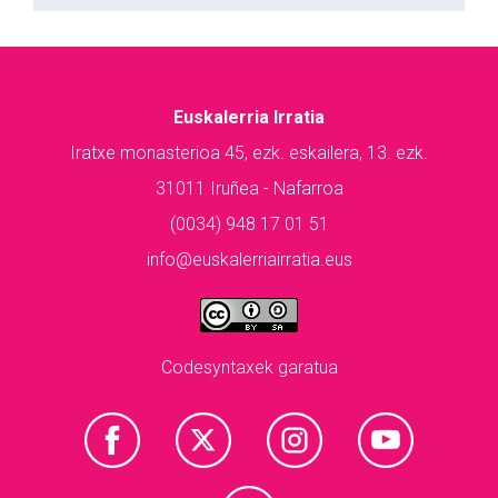
Euskalerria Irratia
Iratxe monasterioa 45, ezk. eskailera, 13. ezk.
31011 Iruñea - Nafarroa
(0034) 948 17 01 51
info@euskalerriairratia.eus
Codesyntaxek garatua