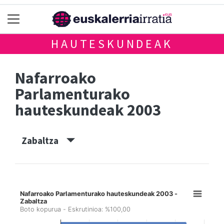
HAUTESKUNDEAK
Nafarroako
Parlamenturako
hauteskundeak 2003
Zabaltza
Nafarroako Parlamenturako hauteskundeak 2003 -
Zabaltza
Boto kopurua - Eskrutinioa: %100,00