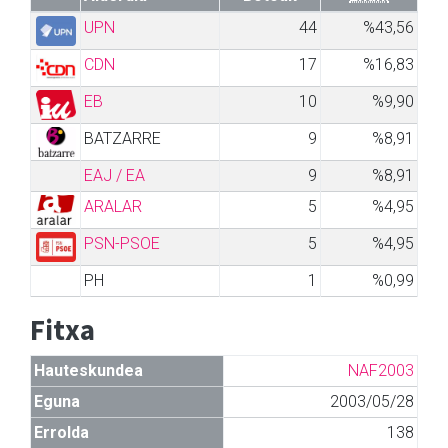
UPN
44
%43,56
CDN
17
%16,83
EB
10
%9,90
BATZARRE
9
%8,91
EAJ / EA
9
%8,91
ARALAR
5
%4,95
PSN-PSOE
5
%4,95
PH
1
%0,99
Fitxa
Hauteskundea
NAF2003
Eguna
2003/05/28
Errolda
138