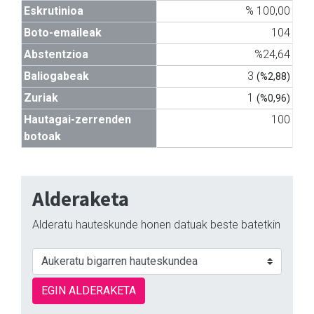
Eskrutinioa
% 100,00
Boto-emaileak
104
Abstentzioa
%24,64
Baliogabeak
3
(%2,88)
Zuriak
1
(%0,96)
Hautagai-zerrenden
100
botoak
Alderaketa
Alderatu hauteskunde honen datuak beste batetkin
EGIN ALDERAKETA