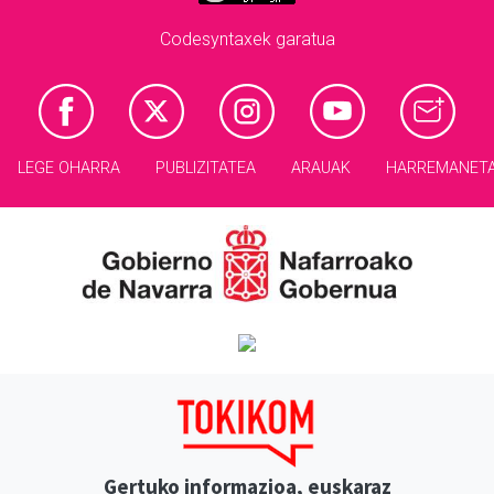
Codesyntaxek garatua
LEGE OHARRA
PUBLIZITATEA
ARAUAK
HARREMANET
Gertuko informazioa, euskaraz