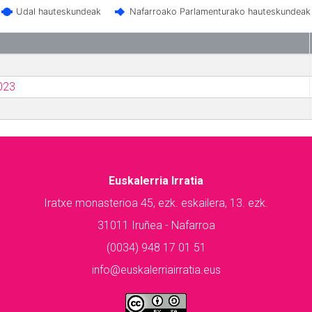
Udal hauteskundeak
Nafarroako Parlamenturako hauteskundeak
023
Euskalerria Irratia
Iratxe monasterioa 45, ezk. eskailera, 13. ezk.
31011 Iruñea - Nafarroa
(0034) 948 17 01 51
info@euskalerriairratia.eus