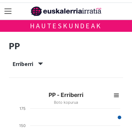
HAUTESKUNDEAK
PP
Erriberri
PP - Erriberri
Boto kopurua
175
150