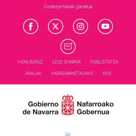
Codesyntaxek garatua
HONI BURUZ
LEGE OHARRA
PUBLIZITATEA
ARAUAK
HARREMANETARAKO
RSS