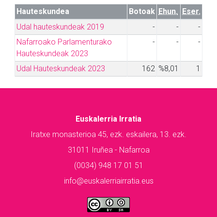
Hauteskundea
Botoak
Ehun.
Eser.
Udal hauteskundeak 2019
-
-
-
Nafarroako Parlamenturako
-
-
-
Hauteskundeak 2023
Udal Hauteskundeak 2023
162
%8,01
1
Euskalerria Irratia
Iratxe monasterioa 45, ezk. eskailera, 13. ezk.
31011 Iruñea - Nafarroa
(0034) 948 17 01 51
info@euskalerriairratia.eus