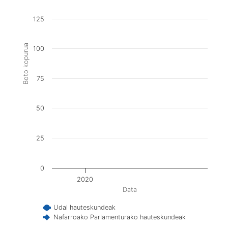
125
Boto kopurua
100
75
50
25
0
2020
Data
Udal hauteskundeak
Nafarroako Parlamenturako hauteskundeak