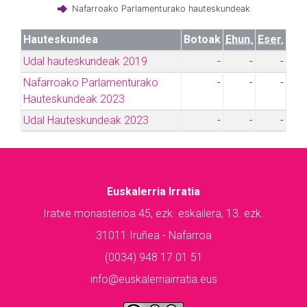
Nafarroako Parlamenturako hauteskundeak
Hauteskundea
Botoak
Ehun.
Eser.
Udal hauteskundeak 2019
-
-
-
Nafarroako Parlamenturako
-
-
-
Hauteskundeak 2023
Udal Hauteskundeak 2023
-
-
-
Euskalerria Irratia
Iratxe monasterioa 45, ezk. eskailera, 13. ezk.
31011 Iruñea - Nafarroa
(0034) 948 17 01 51
info@euskalerriairratia.eus