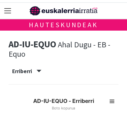
HAUTESKUNDEAK
AD-IU-EQUO
Ahal Dugu - EB -
Equo
Erriberri
AD-IU-EQUO - Erriberri
Boto kopurua