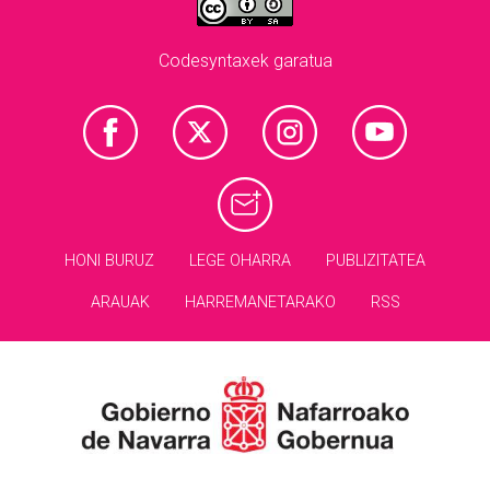
Codesyntaxek garatua
HONI BURUZ
LEGE OHARRA
PUBLIZITATEA
ARAUAK
HARREMANETARAKO
RSS