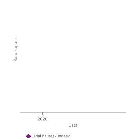
Boto kopurua
2020
Data
Udal hauteskundeak